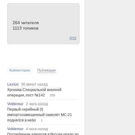
Наука и Техника
264
читателя
1113 топиков
RSS
Прямой эфир
Комментарии
Публикации
Lexius
30 минут назад
Хроника Специальной военной
операции, пост №142
255
Voldemar
2 часа назад
Первый серийный (!)
импортозамещенный самолёт МС-21
поднялся в небо
1
Voldemar
4 часа назад
Потребление алкоголя в России упало до