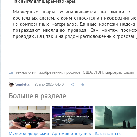
Так выглядят шары-маркеры.
Маркерные шары устанавливаются на линии с 
крепежных систем, к коим относятся антикоррозийны
из композитных материалов. Данные крепежи надеж
повреждают изоляцию провода. Сам монтаж происх
проводах ЛЭП, так и на рядом расположенных грозозащ
технологии
,
изобретения
,
прошлое
,
США
,
ЛЭП
,
маркеры
,
шары
.
Vendetta
23 мая 2025, 04:40
Больше в разделе
Мужской депрессии
Артемий о текущем
Как гиганты с