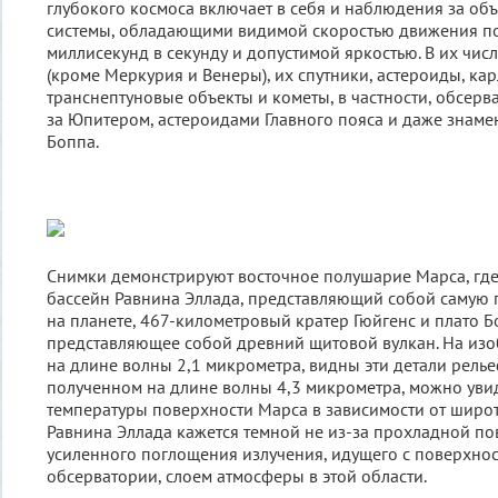
глубокого космоса включает в себя и наблюдения за об
системы, обладающими видимой скоростью движения по
миллисекунд в секунду и допустимой яркостью. В их чис
(кроме Меркурия и Венеры), их спутники, астероиды, ка
транснептуновые объекты и кометы, в частности, обсер
за Юпитером, астероидами Главного пояса и даже знам
Боппа.
Снимки демонстрируют восточное полушарие Марса, где
бассейн Равнина Эллада, представляющий собой самую 
на планете, 467-километровый кратер Гюйгенс и плато Б
представляющее собой древний щитовой вулкан. На из
на длине волны 2,1 микрометра, видны эти детали рельеф
полученном на длине волны 4,3 микрометра, можно уви
температуры поверхности Марса в зависимости от широт
Равнина Эллада кажется темной не из-за прохладной пов
усиленного поглощения излучения, идущего с поверхнос
обсерватории, слоем атмосферы в этой области.