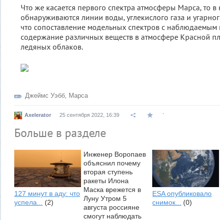
Что же касается первого спектра атмосферы Марса, то в 
обнаруживаются линии воды, углекислого газа и угарног
что сопоставление модельных спектров с наблюдаемым 
содержание различных веществ в атмосфере Красной пл
ледяных облаков.
Джеймс Уэбб
,
Марса
.
Axelerator
25 сентября 2022, 16:39
Больше в разделе
Инженер Воропаев
объяснил почему
вторая ступень
ракеты Илона
Маска врежется в
127 минут в аду: что
ESA опубликовало
Луну Утром 5
успела...
(2)
снимок...
(0)
августа россияне
смогут наблюдать