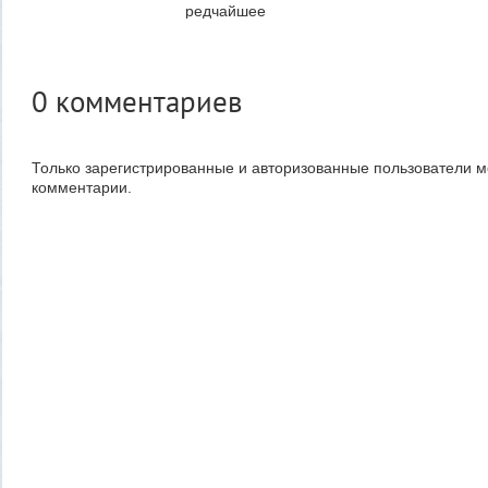
редчайшее
явление –
незапланированное
падение ракеты на
Луну....
0
комментариев
Утром 5 августа
Луна...
(1)
Только зарегистрированные и авторизованные пользователи м
комментарии.