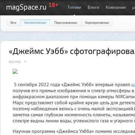
18+
magSpace.ru
Топики
Блоги
Компании
μ
Все
Коллективные
Персональные
Корпоративные
«Джеймс Уэбб» сфотографирова
Космос
5 сентября 2022 года «Джеймс Уэбб» впервые провел
н
получив его прямые изображения и спектр атмосферы 
инфракрасном диапазоне при помощи камеры NIRCamи 
Марс представляет собой крайне яркую цель для детект
поэтому наблюдения велись с очень малой экспозицией
заметна самая глубокая низменность планеты, называема
спектре видны линии воды, углекислого газа и угарного г
Научная программа «Джеймса Уэбба» помимо исследова