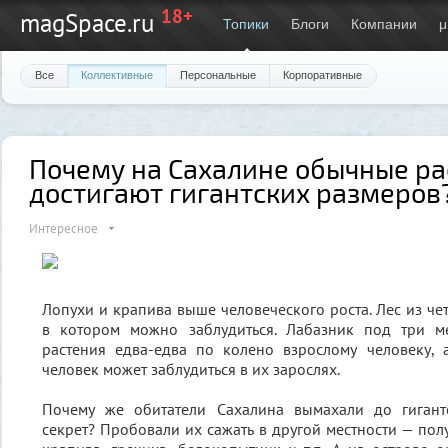
18+
magSpace.ru
Топики
Блоги
Компании
μ
Все
Коллективные
Персональные
Корпоративные
Почему на Сахалине обычные ра
достигают гигантских размеров
Интересное
Лопухи и крапива выше человеческого роста. Лес из че
в котором можно заблудиться. Лабазник под три м
растения едва-едва по колено взрослому человеку, 
человек может заблудиться в их зарослях.
Почему же обитатели Сахалина вымахали до гигант
секрет? Пробовали их сажать в другой местности — пол