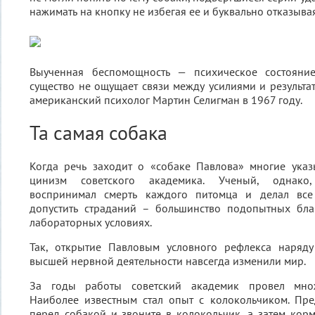
нажимать на кнопку не избегая ее и буквально отказывая
Выученная беспомощность — психическое состояни
существо не ощущает связи между усилиями и результат
американский психолог Мартин Селигман в 1967 году.
Та самая собака
Когда речь заходит о «собаке Павлова» многие указ
цинизм советского академика. Ученый, однако
воспринимал смерть каждого питомца и делал вс
допустить страданий – большинство подопытных бл
лабораторных условиях.
Так, открытие Павловым условного рефлекса наряд
высшей нервной деятельности навсегда изменили мир.
За годы работы советский академик провел множ
Наиболее известным стал опыт с колокольчиком. Пред
перед собакой и звоните в колокольчик, а затем корм