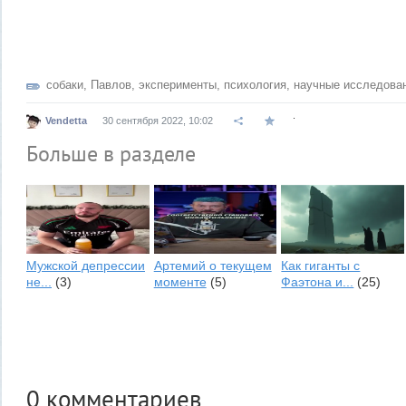
собаки
,
Павлов
,
эксперименты
,
психология
,
научные исследова
.
Vendetta
30 сентября 2022, 10:02
Больше в разделе
Мужской депрессии
Артемий о текущем
Как гиганты с
не...
(3)
моменте
(5)
Фаэтона и...
(25)
0
комментариев