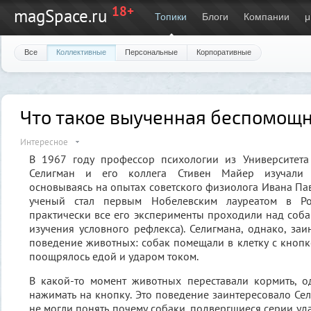
18+
magSpace.ru
Топики
Блоги
Компании
μ
Все
Коллективные
Персональные
Корпоративные
Что такое выученная беспомощн
Интересное
В 1967 году профессор психологии из Университет
Селигман и его коллега Стивен Майер изучали 
основываясь на опытах советского физиолога Ивана Па
ученый стал первым Нобелевским лауреатом в Р
практически все его эксперименты проходили над соба
изучения условного рефлекса). Селигмана, однако, за
поведение животных: собак помещали в клетку с кнопк
поощрялось едой и ударом током.
В какой-то момент животных переставали кормить, 
нажимать на кнопку. Это поведение заинтересовало Се
не могли понять почему собаки, подвергшиеся серии уд