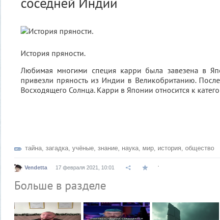
соседней Индии
История пряности.
Любимая многими специя карри была завезена в Яп
привезли пряность из Индии в Великобританию. После 
Восходящего Солнца. Карри в Японии относится к катег
тайна
,
загадка
,
учёные
,
знание
,
наука
,
мир
,
история
,
общество
.
Vendetta
17 февраля 2021, 10:01
Больше в разделе