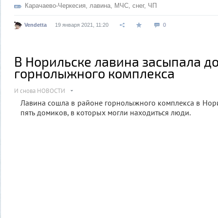
Карачаево-Черкесия
,
лавина
,
МЧС
,
снег
,
ЧП
Vendetta
19 января 2021, 11:20
0
В Норильске лавина засыпала д
горнолыжного комплекса
И снова НОВОСТИ
Лавина сошла в районе горнолыжного комплекса в Нори
пять домиков, в которых могли находиться люди.