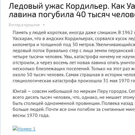
Ледовый ужас Кордильер. Как У
лавина погубила 40 тысяч челов
Взгляд в прошлое
Память у людей короткая, иногда даже слишком. В 1962
Уаскаран, что в андских Кордильерах, сорвался кусок л
километра и толщиной под 30 метров. Увеличивающийся
ледовый поток буквально стер с лица земли перуанский
четыре тысячи человек. Увы, катастрофа ничему не нау
отстроили, а через восемь лет новая лавина опять уничт
несколько близлежащих поселений. Только на этот раз ж
около 50 тысяч человек. Самая страшная в истории чело
гляциологическая катастрофа произошла 31 мая 1970 го
Юнгай — совсем небольшой по меркам Перу городок. Се
всего десять тысяч человек, что, однако, не мешает этом
быть столицей одноименной провинции. Полвека назад 
больше людей. Почти все они погибли за считанные мин
весны 1970 года.