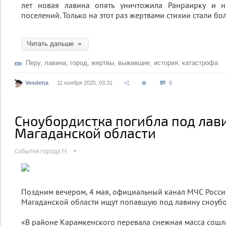
лет новая лавина опять уничтожила Ранраирку и н
поселений. Только на этот раз жертвами стихии стали бо
Читать дальше »
Перу
,
лавина
,
город
,
жертвы
,
выжившие
,
история
,
катастрофа
Vendetta
11 ноября 2025, 03:31
0
Сноубордистка погибла под лав
Магаданской области
События города М.
Поздним вечером, 4 мая, официальный канал МЧС России
Магаданской области ищут попавшую под лавину сноубо
«В районе Карамкенского перевала снежная масса сош