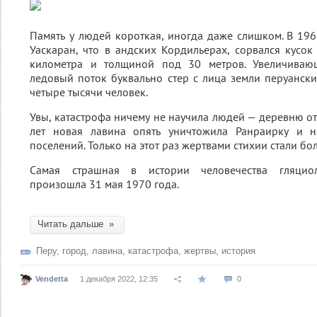
Память у людей короткая, иногда даже слишком. В 19
Уаскаран, что в андских Кордильерах, сорвался кусо
километра и толщиной под 30 метров. Увеличиваю
ледовый поток буквально стер с лица земли перуанск
четыре тысячи человек.
Увы, катастрофа ничему не научила людей — деревню от
лет новая лавина опять уничтожила Ранраирку и н
поселений. Только на этот раз жертвами стихии стали бо
Самая страшная в истории человечества гляциол
произошла 31 мая 1970 года.
Читать дальше »
Перу
,
город
,
лавина
,
катастрофа
,
жертвы
,
история
Vendetta
1 декабря 2022, 12:35
0