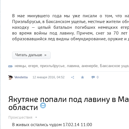
В мае минувшего года мы уже писали о том, что н
Приэльбрусья, в Баксанском ущелье, местные жители о
находку — целый батальон погибших немецких егер
во время войны под лавину. Причем, снег за 70 лет 
образовавшийся лед видны обмундирование, оружие и д
Читать дальше »
немцы
,
егеря
,
приэльбрусье
,
лавина
,
аненербе
,
Баксанское уще
Vendetta
12 января 2016, 04:52
0
Якутяне попали под лавину в М
области
Происшествия
В живых остались чудом 17.02.14 11:00