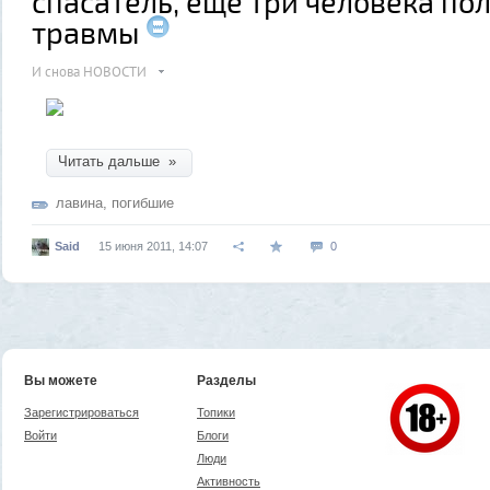
спасатель, еще три человека по
травмы
И снова НОВОСТИ
Читать дальше »
лавина
,
погибшие
Said
15 июня 2011, 14:07
0
Вы можете
Разделы
Зарегистрироваться
Топики
Войти
Блоги
Люди
Активность