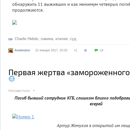
обнаружить 11 выживших и как минимум четверых поги
продолжаются.
Charlie Hebdo
,
лавина
,
италия
,
суд
Axelerator
22 января 2017, 15:03
14
Первая жертва «замороженного
Неизвестное
Погиб бывший сотрудник КГБ, слишком близко подобрав
егерей
Артур Жемухов в открытой им пещ