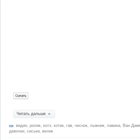
Скачать
Читать дальше »
видио
,
ролик
,
котэ
,
котик
,
гав
,
чеснок
,
лыжник
,
лавина
,
Ван Дам
девочки
,
сиськи
,
велик