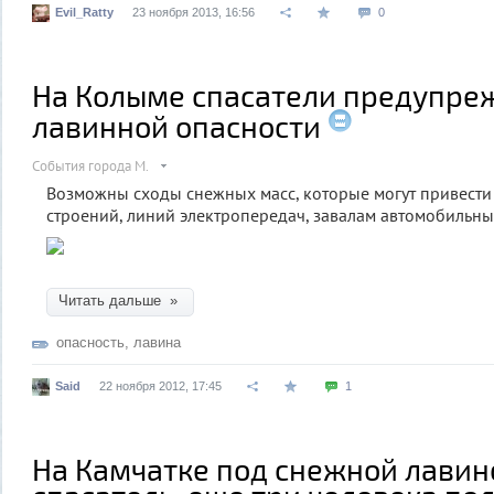
Evil_Ratty
23 ноября 2013, 16:56
0
На Колыме спасатели предупре
лавинной опасности
События города М.
Возможны сходы снежных масс, которые могут привест
строений, линий электропередач, завалам автомобильны
Читать дальше »
опасность
,
лавина
Said
22 ноября 2012, 17:45
1
На Камчатке под снежной лавин