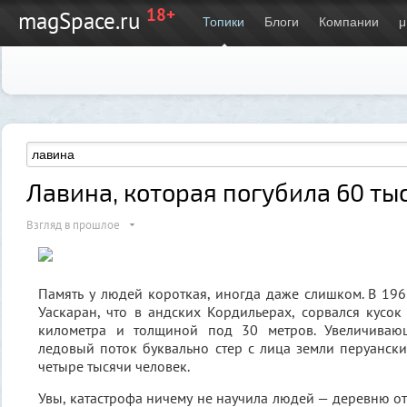
18+
magSpace.ru
Топики
Блоги
Компании
μ
Лавина, которая погубила 60 ты
Взгляд в прошлое
Память у людей короткая, иногда даже слишком. В 19
Уаскаран, что в андских Кордильерах, сорвался кусо
километра и толщиной под 30 метров. Увеличиваю
ледовый поток буквально стер с лица земли перуанск
четыре тысячи человек.
Увы, катастрофа ничему не научила людей — деревню от