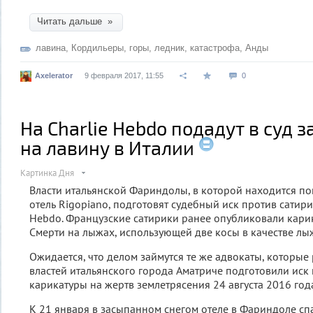
Читать дальше »
лавина
,
Кордильеры
,
горы
,
ледник
,
катастрофа
,
Анды
Axelerator
9 февраля 2017, 11:55
0
На Charlie Hebdo подадут в суд 
на лавину в Италии
Картинка Дня
Власти итальянской Фариндолы, в которой находится п
отель Rigopiano, подготовят судебный иск против сатири
Hebdo. Французские сатирики ранее опубликовали кари
Смерти на лыжах, использующей две косы в качестве лы
Ожидается, что делом займутся те же адвокаты, которы
властей итальянского города Аматриче подготовили иск 
карикатуры на жертв землетрясения 24 августа 2016 год
К 21 января в засыпанном снегом отеле в Фариндоле сп