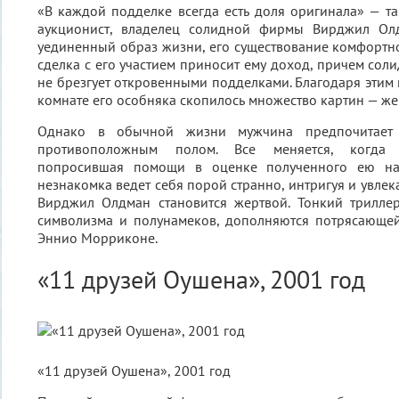
«В каждой подделке всегда есть доля оригинала» — т
аукционист, владелец солидной фирмы Вирджил Олд
уединенный образ жизни, его существование комфортн
сделка с его участием приносит ему доход, причем сол
не брезгует откровенными подделками. Благодаря этим
комнате его особняка скопилось множество картин — же
Однако в обычной жизни мужчина предпочитает и
противоположным полом. Все меняется, когда п
попросившая помощи в оценке полученного ею насл
незнакомка ведет себя порой странно, интригуя и увлека
Вирджил Олдман становится жертвой. Тонкий трилле
символизма и полунамеков, дополняются потрясающе
Эннио Морриконе.
«11 друзей Оушена», 2001 год
«11 друзей Оушена», 2001 год