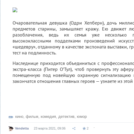
Очаровательная девушка (Одри Хепберн), дочь милли
предметов старины, замышляет кражу. Ею движет л
разоблачения, ведь их семья уже несколько п
высококлассными подделками произведений искусст
«шедевру», отданному в качестве экспоната выставки, 
тест на подлинность.
Наследнице приходится объединиться с профессионал
экстра-класса (Питер О’Тул), чтоб провернуть эту аферу
помещенную под новейшую охранную сигнализацию ц
закончатся отношения главных героев — узнаете из этой
кино
,
фильм
,
комедия
,
детектив
,
юмор
.
Vendetta
23 марта 2021, 09:06
2