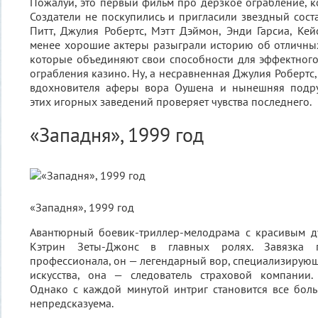
Пожалуй, это первый фильм про дерзкое ограбление, к
Создатели не поскупились и пригласили звездный сост
Питт, Джулия Робертс, Мэтт Дэймон, Энди Гарсиа, Ке
менее хорошие актеры разыграли историю об отличных
которые объединяют свои способности для эффектног
ограбления казино. Ну, а несравненная Джулия Робертс
вдохновителя аферы вора Оушена и нынешняя подру
этих игорных заведений проверяет чувства последнего.
«Западня», 1999 год
«Западня», 1999 год
Авантюрный боевик-триллер-мелодрама с красивым 
Кэтрин Зеты-Джонс в главных ролях. Завязка
профессионала, он — легендарный вор, специализирую
искусства, она — следователь страховой компании
Однако с каждой минутой интриг становится все боль
непредсказуема.