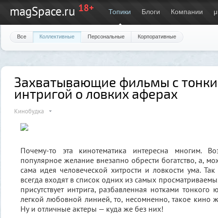
18+
magSpace.ru
Топики
Блоги
Компании
μ
Все
Коллективные
Персональные
Корпоративные
Захватывающие фильмы с тонк
интригой о ловких аферах
Кинобудка
Почему-то эта кинотематика интересна многим. Во
популярное желание внезапно обрести богатство, а, мо
сама идея человеческой хитрости и ловкости ума. Так
всегда входят в список одних из самых просматриваемых
присутствует интрига, разбавленная нотками тонкого
легкой любовной линией, то, несомненно, такое кино ж
Ну и отличные актеры — куда же без них!