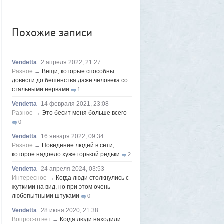
1GR
Вчера в 12:46
Потребление алкоголя в России упало до
Похожие записи
минимума почти за 30 лет
11
baba_yago
Вчера в 09:46
Семья Чимитдоржиевых из Магаданской
области победила на Всероссийском
Vendetta
2 апреля 2022, 21:27
конкурсе «Семья года»
Разное
→
Вещи, которые способны
1
довести до бешенства даже человека со
Frumas
7 августа 2026, 20:04
стальными нервами
1
Что для американца хорошо, для нас
странно: чего мы не понимаем в их
Vendetta
14 февраля 2021, 23:08
образе жизни
Разное
→
Это бесит меня больше всего
2
0
Lexius
7 августа 2026, 15:01
Южнокорейская ведущая ведя прямую
Vendetta
16 января 2022, 09:34
трансляцию торгов потеряла все
Разное
→
Поведение людей в сети,
10
которое надоело хуже горькой редьки
2
Voldemar
7 августа 2026, 12:35
Первый серийный (!)
Vendetta
24 апреля 2024, 03:53
импортозамещенный самолёт МС-21
Интересное
→
Когда люди столкнулись с
поднялся в небо
жуткими на вид, но при этом очень
1
любопытными штуками
0
Azatoth
6 августа 2026, 16:04
«Она свернула в комнату - и сразу
Vendetta
28 июня 2020, 21:38
вспыхнул огонь»: покупательница жилья,
Вопрос-ответ
→
Когда люди находили