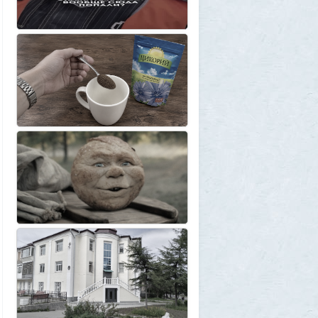
"Становится всё яснее"
1
amg610
1 августа 2026, 16:39
Работавшие ранее в РФ мессенджеры
BIP и KakaoTalk перестали работать
1
1GR
1 августа 2026, 14:51
Исторический дом в центре Магадана
выставили на торги за 100 тысяч рублей
10
Allarm
1 августа 2026, 13:50
В Подмосковье мужчина устроил концерт
для соседей в честь своего дня рождения
3
1GR
1 августа 2026, 12:58
Установку пиратской Windows
собираются сделать невозможной
7
1GR
1 августа 2026, 12:56
«Одиссея» сдохла: вышел первый
трейлер индийского фильма «Рамаяна»
1
BratOK
1 августа 2026, 00:16
Почему иностранцы охотятся за
советским радиоприёмником