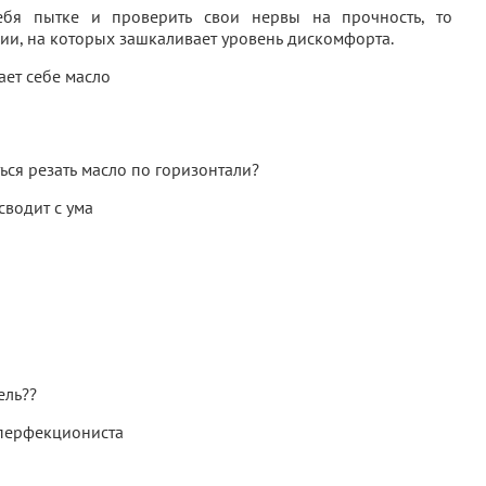
ебя пытке и проверить свои нервы на прочность, то
ии, на которых зашкаливает уровень дискомфорта.
ает себе масло
ся резать масло по горизонтали?
сводит с ума
ель??
 перфекциониста