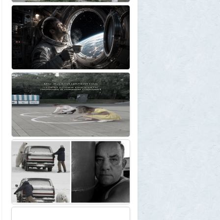
«Океан-214»
2
Allarm
31 июля 2026, 13:09
127 минут в аду: что успела снять
«Венера-13» до того, как её убила жара
2
muskul
31 июля 2026, 08:53
Крузак на прокачку
1
Zmey
31 июля 2026, 08:02
«Жена присаживалась к детям и
тихонько говорила на русском»: как
латвиец переехал в Псковскую область
1
Ult
31 июля 2026, 01:06
Борис Вальехо написал последнюю
картину и уходит на покой
1
1GR
30 июля 2026, 18:12
Две девушки столкнулись с медведем на
туристической тропе у Магадана
1
1GR
30 июля 2026, 17:30
Что случилось?
2