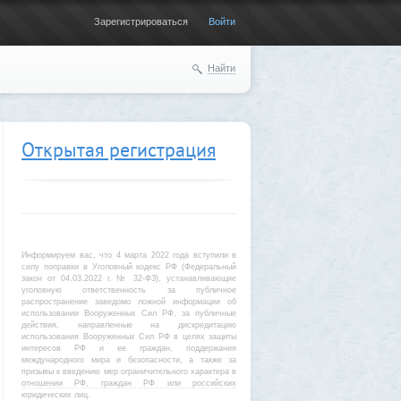
Зарегистрироваться
Войти
Найти
Открытая регистрация
Информируем вас, что 4 марта 2022 года вступили в
силу поправки в Уголовный кодекс РФ (Федеральный
закон от 04.03.2022 г. № 32-ФЗ), устанавливающие
уголовную ответственность за публичное
распространение заведомо ложной информации об
использовании Вооруженных Сил РФ, за публичные
действия, направленные на дискредитацию
использования Вооруженных Сил РФ в целях защиты
интересов РФ и ее граждан, поддержания
международного мира и безопасности, а также за
призывы к введению мер ограничительного характера в
отношении РФ, граждан РФ или российских
юридических лиц.