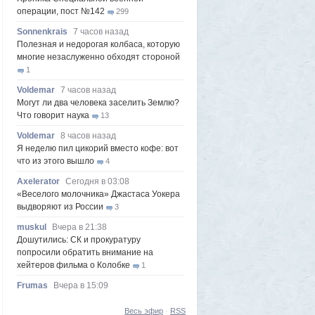
операции, пост №142
299
Sonnenkrais
7 часов назад
Полезная и недорогая колбаса, которую
многие незаслуженно обходят стороной
1
Voldemar
7 часов назад
Могут ли два человека заселить Землю?
Что говорит наука
13
Voldemar
8 часов назад
Я неделю пил цикорий вместо кофе: вот
что из этого вышло
4
Axelerator
Сегодня в 03:08
«Веселого молочника» Джастаса Уокера
выдворяют из России
3
muskul
Вчера в 21:38
Дошутились: СК и прокуратуру
попросили обратить внимание на
хейтеров фильма о Колобке
1
Frumas
Вчера в 15:09
Зачем в иллюминаторах самолетов есть
это маленькое отверстие
Весь эфир
1
·
RSS