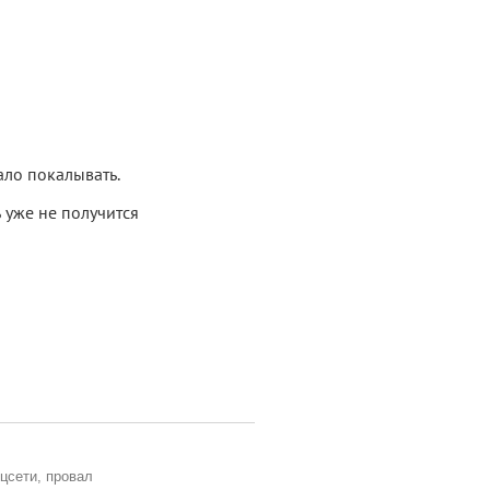
ало покалывать.
ь уже не получится
цсети
,
провал