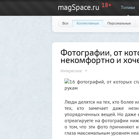
18+
magSpace.ru
Топики
Все
Коллективные
Персональные
Фотографии, от кот
некомфортно и хоче
Интересное
Люди делятся на тех, кто более 
тех, кто замечает даже нез
упорядоченных вещей. Но даже е
отреагируете на фотографии ниж
о том, что эти фото причиняют и
глаза максимальным уровнем неа