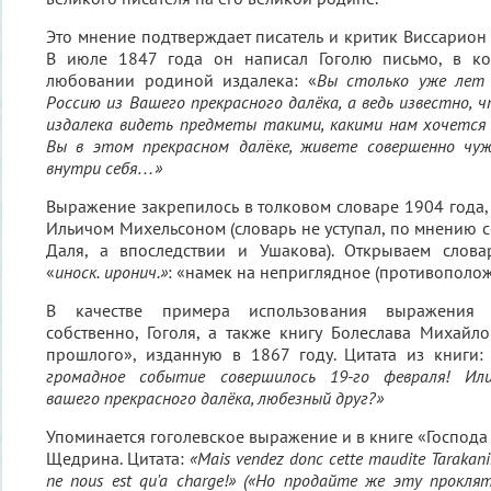
Это мнение подтверждает писатель и критик Виссарион 
В июле 1847 года он написал Гоголю письмо, в ко
любовании родиной издалека: «
Вы столько уже лет
Россию из Вашего прекрасного далёка, а ведь известно, ч
издалека видеть предметы такими, какими нам хочется 
Вы в этом прекрасном дал
ё
ке, живете совершенно чуж
внутри себя…»
Выражение закрепилось в толковом словаре 1904 года
Ильичом Михельсоном (словарь не уступал, по мнению 
Даля, а впоследствии и Ушакова). Открываем слова
«
иноск.
иронич.»
: «намек на неприглядное (противопол
В качестве примера использования выражения 
собственно, Гоголя, а также книгу Болеслава Михай
прошлого», изданную в 1867 году. Цитата из книги
громадное событие совершилось 19-го февраля! И
вашего прекрасного далёка, любезный друг?»
Упоминается гоголевское выражение и в книге «Господа
Щедрина. Цитата:
«Mais vendez donc cette maudite Tarakanik
ne nous est qu'a charge!» («Но продайте же эту прокля