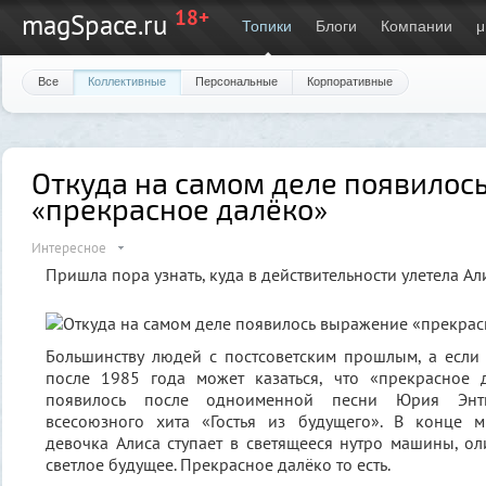
18+
magSpace.ru
Топики
Блоги
Компании
μ
Все
Коллективные
Персональные
Корпоративные
Откуда на самом деле появилос
«прекрасное далёко»
Интересное
Пришла пора узнать, куда в действительности улетела Ал
Большинству людей с постсоветским прошлым, а если
после 1985 года может казаться, что «прекрасное
появилось после одноименной песни Юрия Энт
всесоюзного хита «Гостья из будущего». В конце 
девочка Алиса ступает в светящееся нутро машины, о
светлое будущее. Прекрасное далёко то есть.