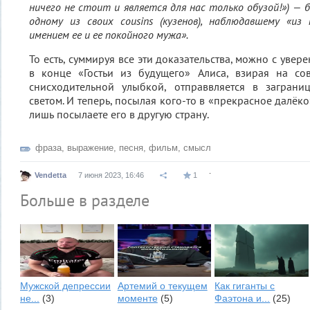
ничего не стоит и является для нас только обузой!») — 
одному из своих cousins (кузенов), наблюдавшему «из 
имением ее и ее покойного мужа».
То есть, суммируя все эти доказательства, можно с увер
в конце «Гостьи из будущего» Алиса, взирая на со
снисходительной улыбкой, отправвляется в загран
светом. И теперь, посылая кого-то в «прекрасное далёко
лишь посылаете его в другую страну.
фраза
,
выражение
,
песня
,
фильм
,
смысл
.
Vendetta
7 июня 2023, 16:46
1
Больше в разделе
Мужской депрессии
Артемий о текущем
Как гиганты с
не...
(3)
моменте
(5)
Фаэтона и...
(25)