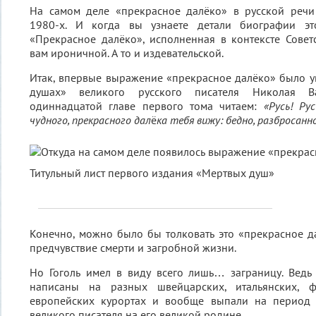
На самом деле «прекрасное далёко» в русской речи
1980-х. И когда вы узнаете детали биографии эт
«Прекрасное далёко», исполненная в контексте Совет
вам ироничной. А то и издевательской.
Итак, впервые выражение «прекрасное далёко» было 
душах» великого русского писателя Николая Ва
одиннадцатой главе первого тома читаем:
«Русь! Ру
чудного, прекрасного дал
ё
ка тебя вижу: бедно, разбросан
Титульный лист первого издания «Мертвых душ»
Конечно, можно было бы толковать это «прекрасное д
предчувствие смерти и загробной жизни.
Но Гоголь имел в виду всего лишь… заграницу. Вед
написаны на разных швейцарских, итальянских, 
европейских курортах и вообще выпали на период д
великого писателя на его великой родине.