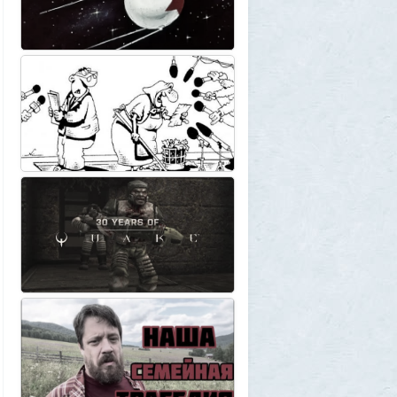
1
BratOK
1 августа 2026, 00:16
Почему иностранцы охотятся за
советским радиоприёмником
«Океан-214»
2
Allarm
31 июля 2026, 13:09
127 минут в аду: что успела снять
«Венера-13» до того, как её убила жара
2
muskul
31 июля 2026, 08:53
Крузак на прокачку
1
Zmey
31 июля 2026, 08:02
«Жена присаживалась к детям и
тихонько говорила на русском»: как
латвиец переехал в Псковскую область
1
Ult
31 июля 2026, 01:06
Борис Вальехо написал последнюю
картину и уходит на покой
1
1GR
30 июля 2026, 18:12
Две девушки столкнулись с медведем на
туристической тропе у Магадана
1