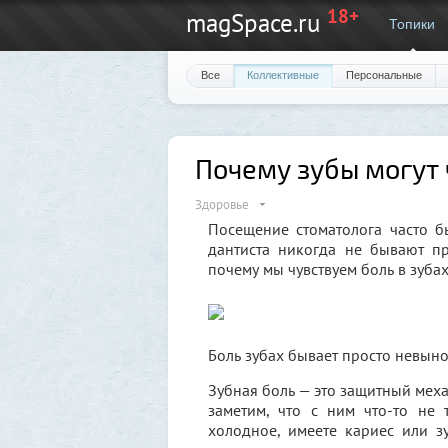
18+
magSpace.ru
Топики
Все
Коллективные
Персональные
Почему зубы могут 
Здоровье
Посещение стоматолога часто б
дантиста никогда не бывают п
почему мы чувствуем боль в зуба
Боль зубах бывает просто невыно
Зубная боль — это защитный меха
заметим, что с ним что-то не 
холодное, имеете кариес или з