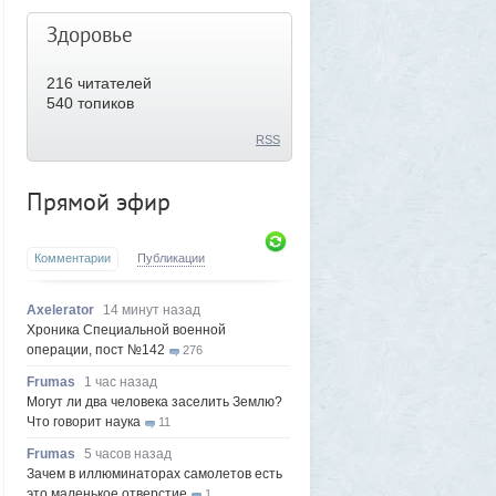
Здоровье
216
читателей
540 топиков
RSS
Прямой эфир
Комментарии
Публикации
Axelerator
14 минут назад
Хроника Специальной военной
операции, пост №142
276
Frumas
1 час назад
Могут ли два человека заселить Землю?
Что говорит наука
11
Frumas
5 часов назад
Зачем в иллюминаторах самолетов есть
это маленькое отверстие
1