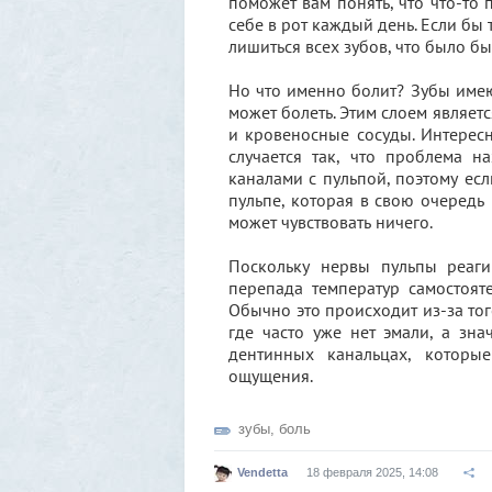
поможет вам понять, что что-то 
себе в рот каждый день. Если бы
лишиться всех зубов, что было б
Но что именно болит? Зубы имеют
может болеть. Этим слоем являетс
и кровеносные сосуды. Интересн
случается так, что проблема н
каналами с пульпой, поэтому есл
пульпе, которая в свою очередь
может чувствовать ничего.
Поскольку нервы пульпы реаги
перепада температур самостоят
Обычно это происходит из-за того
где часто уже нет эмали, а зн
дентинных канальцах, которы
ощущения.
зубы
,
боль
Vendetta
18 февраля 2025, 14:08