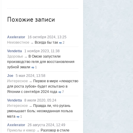
Azatoth
6 августа 2026, 16:04
«Она свернула в комнату - и сразу
Похожие записи
вспыхнул огонь»: покупательница жилья,
которое сожгла пенсионерка, рассказала
подробности
2
Vendetta
6 августа 2026, 06:03
Axelerator
16 октября 2024, 13:25
Слип для маломерных судов в Магадане
Неизвестное
→
Всегда бы так
2
запустят в тестовом режиме до конца
Vendetta
1 ноября 2023, 11:38
лета
5
Здоровье
→
В Омске запустили
Frumas
5 августа 2026, 20:09
производство геля для восстановления
Утром 5 августа Луна «взорвется»:
зубной эмали
1
падение ракеты Илона Маска на
Joe
5 мая 2024, 13:58
поверхность спутника можно будет
Интересное
→
Первое в мире «лекарство
наблюдать своими глазами
1
для роста зубов» будет испытано в
Frumas
5 августа 2026, 20:06
Японии с сентября 2024 года
7
Форма имеет значение: один капризный
Vendetta
8 июля 2020, 05:24
клиент или как появились чипсы
1
Интересное
→
Правда ли, что ругань
Volk
5 августа 2026, 16:29
уменьшает боль: неожиданная польза
Новые закрытые контейнерные
мата
1
площадки протестируют в Магадане
23
Axelerator
26 августа 2024, 12:49
Frumas
5 августа 2026, 01:12
Приколы и юмор
→
Разговор в стиле