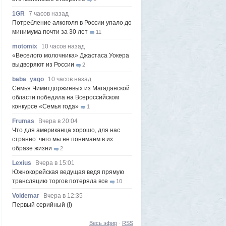
1GR
7 часов назад
Потребление алкоголя в России упало до
минимума почти за 30 лет
11
motomix
10 часов назад
«Веселого молочника» Джастаса Уокера
выдворяют из России
2
baba_yago
10 часов назад
Семья Чимитдоржиевых из Магаданской
области победила на Всероссийском
конкурсе «Семья года»
1
Frumas
Вчера в 20:04
Что для американца хорошо, для нас
странно: чего мы не понимаем в их
образе жизни
2
Lexius
Вчера в 15:01
Южнокорейская ведущая ведя прямую
трансляцию торгов потеряла все
10
Voldemar
Вчера в 12:35
Первый серийный (!)
импортозамещенный самолёт МС-21
поднялся в небо
1
Весь эфир
·
RSS