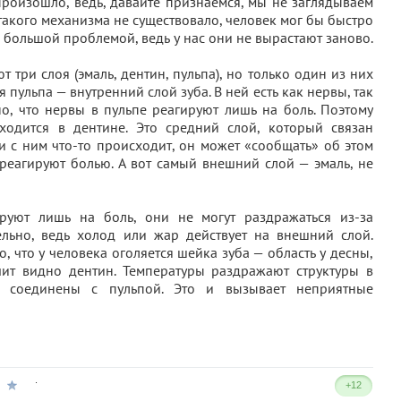
произошло, ведь, давайте признаемся, мы не заглядываем
 такого механизма не существовало, человек мог бы быстро
ы большой проблемой, ведь у нас они не вырастают заново.
 три слоя (эмаль, дентин, пульпа), но только один из них
я пульпа — внутренний слой зуба. В ней есть как нервы, так
о, что нервы в пульпе реагируют лишь на боль. Поэтому
аходится в дентине. Это средний слой, который связан
и с ним что-то происходит, он может «сообщать» об этом
 реагируют болью. А вот самый внешний слой — эмаль, не
руют лишь на боль, они не могут раздражаться из-за
ельно, ведь холод или жар действует на внешний слой.
, что у человека оголяется шейка зуба — область у десны,
ачит видно дентин. Температуры раздражают структуры в
е соединены с пульпой. Это и вызывает неприятные
.
+12