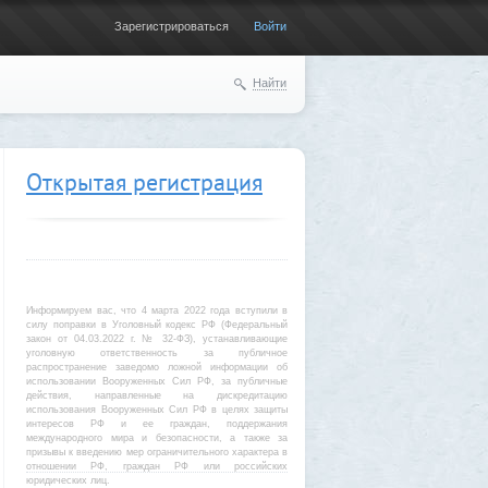
Зарегистрироваться
Войти
Найти
Открытая регистрация
Информируем вас, что 4 марта 2022 года вступили в
силу поправки в Уголовный кодекс РФ (Федеральный
закон от 04.03.2022 г. № 32-ФЗ), устанавливающие
уголовную ответственность за публичное
распространение заведомо ложной информации об
использовании Вооруженных Сил РФ, за публичные
действия, направленные на дискредитацию
использования Вооруженных Сил РФ в целях защиты
интересов РФ и ее граждан, поддержания
международного мира и безопасности, а также за
призывы к введению мер ограничительного характера в
отношении РФ, граждан РФ или российских
юридических лиц.