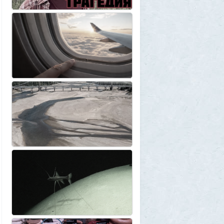
1GR
30 июля 2026, 17:30
Что случилось?
2
SuperVal
30 июля 2026, 17:27
Какая страна самая большая на каждом
континенте? В двух ответах ошибаются
почти все
1
Azatoth
30 июля 2026, 17:17
Веселые картинки
12
SuperVal
29 июля 2026, 23:44
Плоская земля
1
SuperVal
29 июля 2026, 23:39
Текущий геополитический расклад
4
Voldemar
29 июля 2026, 21:37
Американские жулики
2
chic
28 июля 2026, 23:38
Режиссёры, которые разносили чужие
фильмы
5
Azatoth
28 июля 2026, 21:26
Дети приезжих потушили Вечный огонь и
лишили российского гражданства сразу