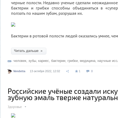
черные полости. Недавно ученые сделали неожиданное 
бактерии и грибки способны объединяться в «супе
ползать по нашим зубам, разрушая их.
Бактерии в ротовой полости людей оказались умнее, че
Читать дальше »
человек
,
зубы
,
кариес
,
бактерии
,
грибки
,
медицина
,
научные исс
Vendetta
13 октября 2022, 12:02
1
0
Российские учёные создали иск
зубную эмаль тверже натураль
Здоровье