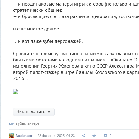
— и неодинаковые манеры игры актеров (не только инди
стратегически общие);
— и бросающиеся в глаза различия декораций, костюмов
и еще многое другое…
…и вот даже зубы персонажей.
Сравните, к примеру, эмоциональный «оскал» главных г
близкими сюжетами и с одним названием – «Экипаж». Э
исполнении Георгия Жженова в кино СССР Александра Ми
второй пилот-стажер в игре Данилы Козловского в карт
2016 г.:
Читать дальше »
зубы
,
актеры
Axelerator
28 февраля 2025, 06:23
0