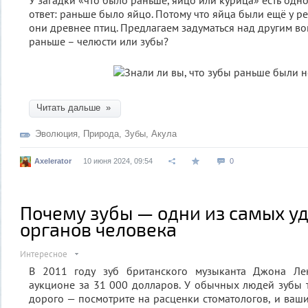
У загадки «что было раньше, яйцо или курица» есть од
ответ: раньше было яйцо. Потому что яйца были ещё у р
они древнее птиц. Предлагаем задуматься над другим в
раньше – челюсти или зубы?
Читать дальше »
Эволюция
,
Природа
,
Зубы
,
Акула
Axelerator
10 июня 2024, 09:54
0
Почему зубы — одни из самых у
органов человека
Интересное
В 2011 году зуб британского музыканта Джона Л
аукционе за 31 000 долларов. У обычных людей зубы т
дорого — посмотрите на расценки стоматологов, и ваши