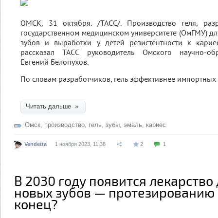
ОМСК, 31 октября. /ТАСС/. Производство геля, ра
государственном медицинском университете (ОмГМУ) дл
зубов и выработки у детей резистентности к кариес
рассказал ТАСС руководитель Омского научно-обр
Евгений Белопухов.
По словам разработчиков, гель эффективнее импортных а
Читать дальше »
Омск
,
производство
,
гель
,
зубы
,
эмаль
,
кариес
Vendetta
1 ноября 2023, 11:38
2
1
В 2030 году появится лекарство 
новых зубов — протезированию 
конец?