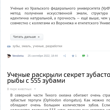
Учёные из Уральского федерального университета (Ур
метод получения искусственной эмали, структура
идентична натуральной, а прочность — ещё выше, чем у
совместно с коллегами из Воронежа и египетского Униве
Читать дальше »
зубы
,
эмаль
,
ученые
,
разработки
Vendetta
25 сентября 2022, 18:44
1
3
Ученые раскрыли секрет зубасто
рыбы с 555 зубами
В мире животных
В северной части Тихого океана обитают очень ст
зубастые терпуги (Ophiodon elongatus). Как можно п
обладают очень большим количеством зубов. Если
количество достигает 555 штук, причем они имеются не