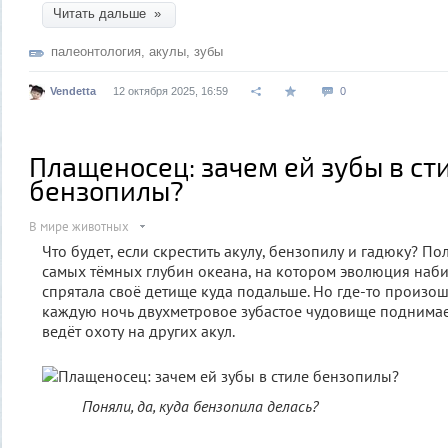
Читать дальше »
палеонтология
,
акулы
,
зубы
Vendetta
12 октября 2025, 16:59
0
Плащеносец: зачем ей зубы в ст
бензопилы?
В мире животных
Что будет, если скрестить акулу, бензопилу и гадюку? По
самых тёмных глубин океана, на котором эволюция набив
спрятала своё детище куда подальше. Но где-то произош
каждую ночь двухметровое зубастое чудовище поднимае
ведёт охоту на других акул.
Поняли, да, куда бензопила делась?