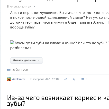
В мире животных
А вот и пернатое чудовище! Вы думали, что этот хтониче
в покое после одной единственной статьи? Нет уж, со з
догонит тебя, вцепится в ляжку и будет грызть зубами… Т
вообще зубы?
Читать дальше »
зубы
,
гуси
Axelerator
19 февраля 2021, 12:40
0
Из-за чего возникает кариес и к
зубы?