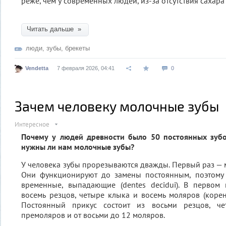
реже, чем у современных людей, из-за отсутствия сахара
Читать дальше »
люди
,
зубы
,
брекеты
Vendetta
7 февраля 2026, 04:41
0
Зачем человеку молочные зубы
Интересное
Почему у людей древности было 50 постоянных зубов
нужны ли нам молочные зубы?
У человека зубы прорезываются дважды. Первый раз — мо
Они функционируют до замены постоянным, поэтому
временные, выпадающие (dentes decidui). В первом 
восемь резцов, четыре клыка и восемь моляров (корен
Постоянный прикус состоит из восьми резцов, че
премоляров и от восьми до 12 моляров.