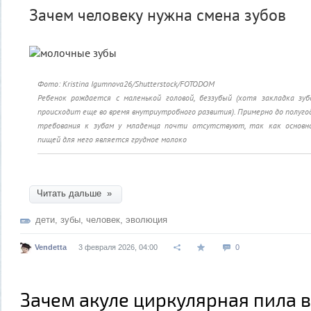
Зачем человеку нужна смена зубов
Фото: Kristina Igumnova26/Shutterstock/FOTODOM
Ребенок рождается с маленькой головой, беззубый (хотя закладка зуб
происходит еще во время внутриутробного развития). Примерно до полуго
требования к зубам у младенца почти отсутствуют, так как основн
пищей для него является грудное молоко
Читать дальше »
дети
,
зубы
,
человек
,
эволюция
Vendetta
3 февраля 2026, 04:00
0
Зачем акуле циркулярная пила 