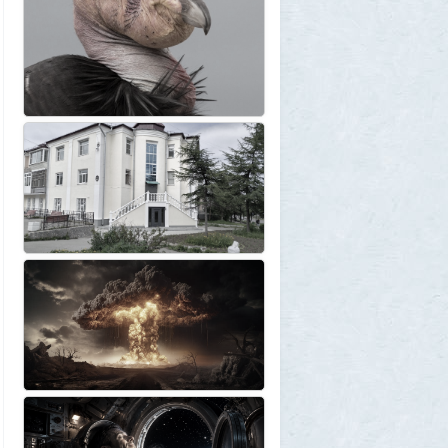
«Океан-214»
2
Allarm
31 июля 2026, 13:09
127 минут в аду: что успела снять
«Венера-13» до того, как её убила жара
2
muskul
31 июля 2026, 08:53
Крузак на прокачку
1
Zmey
31 июля 2026, 08:02
«Жена присаживалась к детям и
тихонько говорила на русском»: как
латвиец переехал в Псковскую область
1
Ult
31 июля 2026, 01:06
Борис Вальехо написал последнюю
картину и уходит на покой
1
1GR
30 июля 2026, 18:12
Две девушки столкнулись с медведем на
туристической тропе у Магадана
1
1GR
30 июля 2026, 17:30
Что случилось?
2