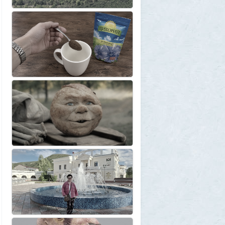
"Становится всё яснее"
1
amg610
1 августа 2026, 16:39
Работавшие ранее в РФ мессенджеры
BIP и KakaoTalk перестали работать
1
1GR
1 августа 2026, 14:51
Исторический дом в центре Магадана
выставили на торги за 100 тысяч рублей
10
Allarm
1 августа 2026, 13:50
В Подмосковье мужчина устроил концерт
для соседей в честь своего дня рождения
3
1GR
1 августа 2026, 12:58
Установку пиратской Windows
собираются сделать невозможной
7
1GR
1 августа 2026, 12:56
«Одиссея» сдохла: вышел первый
трейлер индийского фильма «Рамаяна»
1
BratOK
1 августа 2026, 00:16
Почему иностранцы охотятся за
советским радиоприёмником