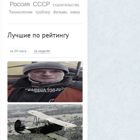
Россия
СССР
строительство
Frumas
5 августа 2026, 01:11
Технологии
трейлер
Фильмы
юмор
Китайских роботов-гуманоидов запретят
2
Frumas
4 августа 2026, 20:06
Артемий о текущем моменте
Лучшие по рейтингу
5
Frumas
3 августа 2026, 21:32
Почему укусы насекомых зудят и
за 24 часа
за неделю
чешутся
2
Voldemar
3 августа 2026, 20:17
Как гиганты с Фаэтона и пришельцы из
Нибиру строили цивилизации на Земле
25
1GR
1 августа 2026, 18:36
Леопольд Ашенбреннер: Как 24-летний
щегол заработал $30 млрд на
инвестициях в AI (и потерял их вчера)
3
Frumas
1 августа 2026, 17:10
Вселенная, для человеческого разума -
непостижима
1
1GR
1 августа 2026, 16:50