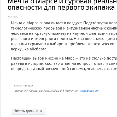
Мечта о Марсе и суровая реальн
опасности для первого экипажа
Космос
Мечта о Марсе снова витает в воздухе. Подстёгнутая но
технологических прорывов и энтузиазмом частных компа
человека на Красную планету из научной фантастики пр
реального инженерного проекта. Но за впечатляющими
планами скрывается лабиринт проблем, где технически
верхушка айсберга.
Настоящий вызов миссии на Марс — это не столько пос
ракеты в истории, сколько ответ на вопрос: готов ли са
непредсказуемый элемент этой системы, человек, к тако
Иллюстрация
Автор: ИИ Copilot Designer//DALL·E 3
Источник:
www.bing.com
Читать дальше »