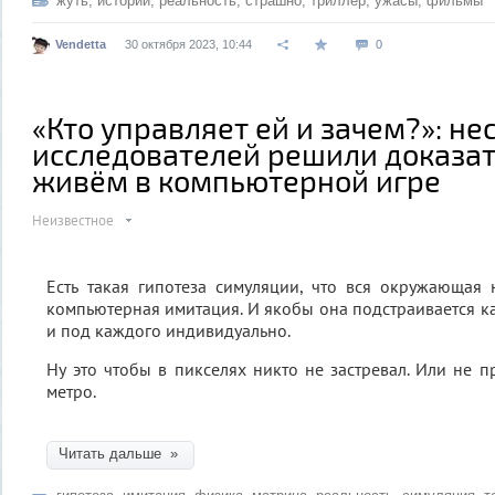
жуть
,
истории
,
реальность
,
страшно
,
триллер
,
ужасы
,
фильмы
Vendetta
30 октября 2023, 10:44
0
«Кто управляет ей и зачем?»: не
исследователей решили доказат
живём в компьютерной игре
Неизвестное
Есть такая гипотеза симуляции, что вся окружающая 
компьютерная имитация. И якобы она подстраивается ка
и под каждого индивидуально.
Ну это чтобы в пикселях никто не застревал. Или не п
метро.
Читать дальше »