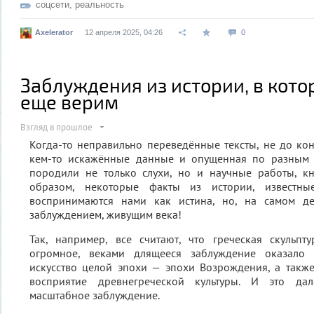
соцсети
,
реальность
Axelerator
12 апреля 2025, 04:26
0
Заблуждения из истории, в кото
еще верим
Взгляд в прошлое
Когда-то неправильно переведённые тексты, не до ко
кем-то искажённые данные и опущенная по разным
породили не только слухи, но и научные работы, кн
образом, некоторые факты из истории, известны
воспринимаются нами как истина, но, на самом де
заблуждением, живущим века!
Так, например, все считают, что греческая скульпт
огромное, веками длящееся заблуждение оказало
искусство целой эпохи — эпохи Возрождения, а такж
восприятие древнегреческой культуры. И это да
масштабное заблуждение.