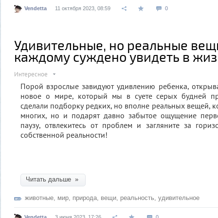
Vendetta
11 октября 2023, 08:59
0
Удивительные, но реальные вещ
каждому суждено увидеть в жи
Интересное
Порой взрослые завидуют удивлению ребенка, открыв
новое о мире, который мы в суете серых будней п
сделали подборку редких, но вполне реальных вещей, к
многих, но и подарят давно забытое ощущение перво
паузу, отвлекитесь от проблем и загляните за гори
собственной реальности!
Читать дальше »
животные
,
мир
,
природа
,
вещи
,
реальность
,
удивительное
Vendetta
3 июня 2023, 17:26
0