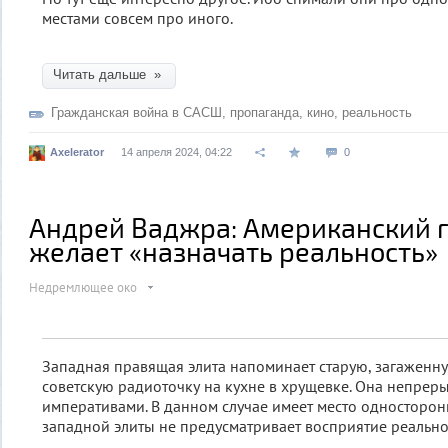
местами совсем про иного.
Читать дальше »
Гражданская война в САСШ
,
пропаганда
,
кино
,
реальность
Axelerator
14 апреля 2024, 04:22
0
Андрей Ваджра: Американский 
желает «назначать реальность»
Недремлющее око
Западная правящая элита напоминает старую, загаженн
советскую радиоточку на кухне в хрущевке. Она непрер
императивами. В данном случае имеет место односторон
западной элиты не предусматривает восприятие реально