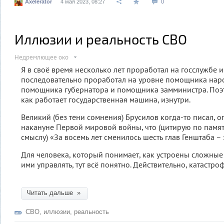
Axelerator
4 мая 2023, 08:27
0
Иллюзии и реальность СВО
Недремлющее око
Я в своё время несколько лет проработал на госслужбе и
последовательно проработал на уровне помощника наро
помощника губернатора и помощника замминистра. Поэ
как работает государственная машина, изнутри.
Великий (без тени сомнения) Брусилов когда-то писал, 
накануне Первой мировой войны, что (цитирую по памяти
смыслу) «За восемь лет сменилось шесть глав Генштаба – 
Для человека, который понимает, как устроены сложные
ими управлять, тут всё понятно. Действительно, катастроф
Читать дальше »
СВО
,
иллюзии
,
реальность