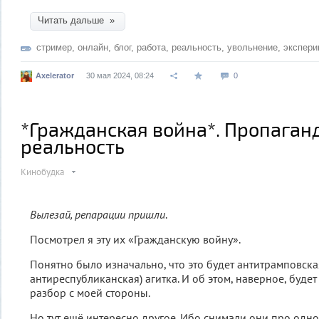
Читать дальше »
стример
,
онлайн
,
блог
,
работа
,
реальность
,
увольнение
,
экспери
Axelerator
30 мая 2024, 08:24
0
*Гражданская война*. Пропаган
реальность
Кинобудка
Вылезай, репарации пришли
.
Посмотрел я эту их «Гражданскую войну».
Понятно было изначально, что это будет антитрамповска
антиреспубликанская) агитка. И об этом, наверное, буд
разбор с моей стороны.
Но тут ещё интересно другое. Ибо снимали они про одно