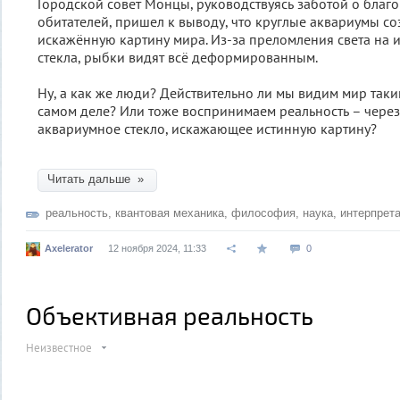
Городской совет Монцы, руководствуясь заботой о бла
обитателей, пришел к выводу, что круглые аквариумы с
искажённую картину мира. Из-за преломления света на 
стекла, рыбки видят всё деформированным.
Ну, а как же люди? Действительно ли мы видим мир таким
самом деле? Или тоже воспринимаем реальность – через
аквариумное стекло, искажающее истинную картину?
Читать дальше »
реальность
,
квантовая механика
,
философия
,
наука
,
интерпрет
Axelerator
12 ноября 2024, 11:33
0
Объективная реальность
Неизвестное