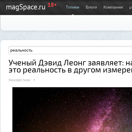
18+
magSpace.ru
Топики
Блоги
Компании
μ
Ученый Дэвид Леонг заявляет: 
это реальность в другом измер
Неизвестное