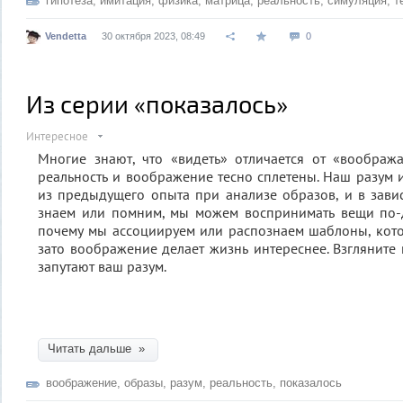
гипотеза
,
имитация
,
физика
,
матрица
,
реальность
,
симуляция
,
т
Vendetta
30 октября 2023, 08:49
0
Из серии «показалось»
Интересное
Многие знают, что «видеть» отличается от «воображ
реальность и воображение тесно сплетены. Наш разум
из предыдущего опыта при анализе образов, и в завис
знаем или помним, мы можем воспринимать вещи по-д
почему мы ассоциируем или распознаем шаблоны, кото
зато воображение делает жизнь интереснее. Взгляните 
запутают ваш разум.
Читать дальше »
воображение
,
образы
,
разум
,
реальность
,
показалось