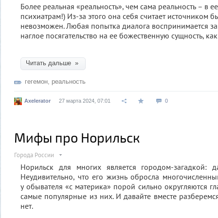
Более реальная «реальность», чем сама реальность – в ее
психиатрам!) Из-за этого она себя считает источником б
невозможен. Любая попытка диалога воспринимается за
наглое посягательство на ее божественную сущность, как
Читать дальше »
гегемон
,
реальность
Axelerator
27 марта 2024, 07:01
0
Мифы про Норильск
Города России
Норильск для многих является городом-загадкой: 
Неудивительно, что его жизнь обросла многочисленн
у обывателя «с материка» порой сильно округляются гл
самые популярные из них. И давайте вместе разберемся
нет.