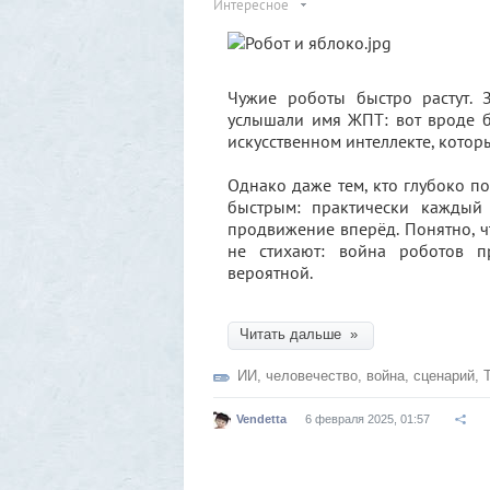
Интересное
Чужие роботы быстро растут. 
услышали имя ЖПТ: вот вроде б
искусственном интеллекте, котор
Однако даже тем, кто глубоко по
быстрым: практически каждый
продвижение вперёд. Понятно, ч
не стихают: война роботов п
вероятной.
Читать дальше »
ИИ
,
человечество
,
война
,
сценарий
,
Vendetta
6 февраля 2025, 01:57