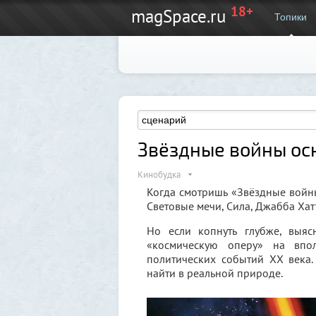
18+
magSpace.ru
Топики
Звёздные войны ос
Кинобудка
Когда смотришь «Звёздные войны»
Световые мечи, Сила, Джабба Хатт
Но если копнуть глубже, выя
«космическую оперу» на впо
политических событий XX века
найти в реальной природе.