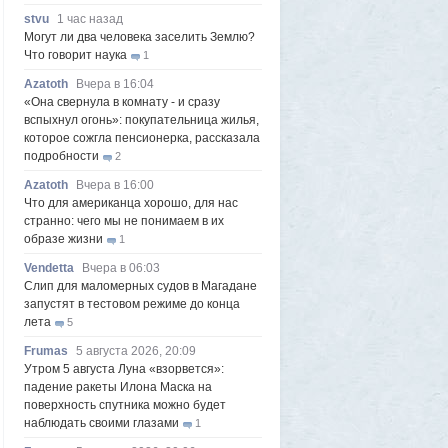
stvu
1 час назад
Могут ли два человека заселить Землю?
Что говорит наука
1
Azatoth
Вчера в 16:04
«Она свернула в комнату - и сразу
вспыхнул огонь»: покупательница жилья,
которое сожгла пенсионерка, рассказала
подробности
2
Azatoth
Вчера в 16:00
Что для американца хорошо, для нас
странно: чего мы не понимаем в их
образе жизни
1
Vendetta
Вчера в 06:03
Слип для маломерных судов в Магадане
запустят в тестовом режиме до конца
лета
5
Frumas
5 августа 2026, 20:09
Утром 5 августа Луна «взорвется»:
падение ракеты Илона Маска на
поверхность спутника можно будет
наблюдать своими глазами
1