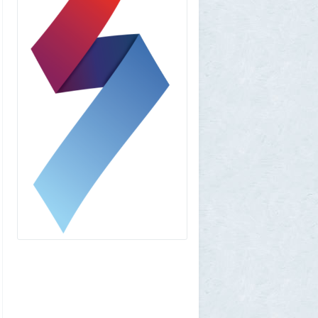
Allarm
1 августа 2026, 13:50
В Подмосковье мужчина устроил концерт
для соседей в честь своего дня рождения
3
1GR
1 августа 2026, 12:58
Установку пиратской Windows
собираются сделать невозможной
7
1GR
1 августа 2026, 12:56
«Одиссея» сдохла: вышел первый
трейлер индийского фильма «Рамаяна»
1
BratOK
1 августа 2026, 00:16
Почему иностранцы охотятся за
советским радиоприёмником
«Океан-214»
2
Allarm
31 июля 2026, 13:09
127 минут в аду: что успела снять
«Венера-13» до того, как её убила жара
2
muskul
31 июля 2026, 08:53
Крузак на прокачку
1