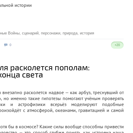
альной истории
дные Войны
,
сценарий
,
персонажи
,
природа
,
история
0
+20
мля расколется пополам:
конца света
 внезапно расколется надвое — как арбуз, треснувший от
о, но именно такие гипотезы помогают учёным проверять
зики и астрофизики всерьёз моделируют подобные
произойдёт с атмосферой, океанами, гравитацией и самой
хотя бы в космосе? Какие силы вообще способны привести
ловство — это способ глубже понять, как устроена наша