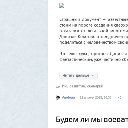
Страшный документ — известные
стоим на пороге создания сверхр
отказался от легальной многом
Даниэль Кокотайло предпочёл по
поделиться с человечеством сво
Что ещё хуже, прогноз Даниэля
фантастическим, уже частично с
Читать дальше »
ИИ
,
развитие
,
сценарий
Vendetta
12 апреля 2025, 16:38
Будем ли мы воева