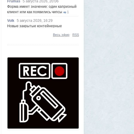
Frumas
5 августа 2026, 20:06
Форма имеет значение: один капризный
клиент или как появились чипсы
1
Volk
5 августа 2026, 16:29
Новые закрытые контейнерные
площадки протестируют в Магадане
23
Весь эфир
·
RSS
Frumas
5 августа 2026, 01:12
2000 лет никто не замечал, а ИИ увидел:
как технологии помогают археологам
восстановить то, что считалось
утраченным
1
Frumas
5 августа 2026, 01:11
Китайских роботов-гуманоидов запретят
2
Frumas
4 августа 2026, 20:06
Артемий о текущем моменте
5
Axelerator
4 августа 2026, 18:49
Южнокорейская ведущая ведя прямую
трансляцию торгов потеряла все
9
Frumas
3 августа 2026, 21:32
Почему укусы насекомых зудят и