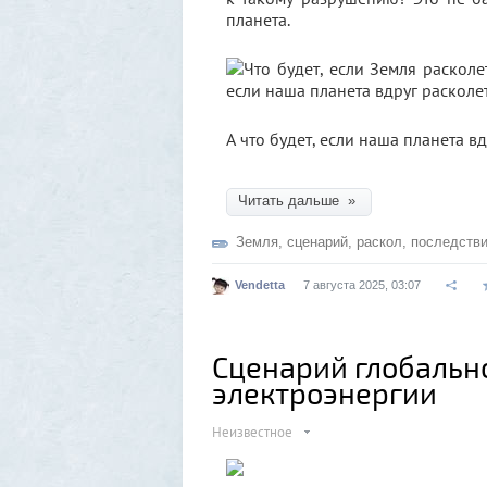
планета.
А что будет, если наша планета вд
Читать дальше »
Земля
,
сценарий
,
раскол
,
последств
Vendetta
7 августа 2025, 03:07
Сценарий глобальн
электроэнергии
Неизвестное