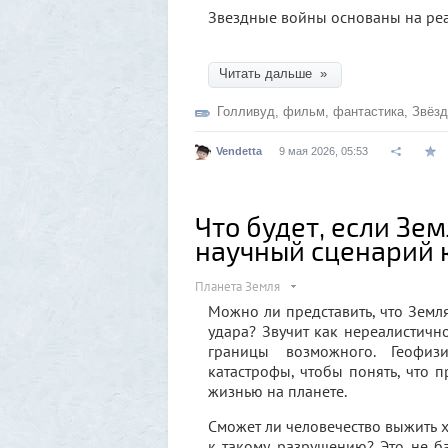
Звездные войны основаны на ре
Читать дальше »
Голливуд
,
фильм
,
фантастика
,
Звёз
Vendetta
9 мая 2026, 05:53
Что будет, если Зе
научный сценарий 
Планета Земля
Можно ли представить, что Земля
удара? Звучит как нереалистичн
границы возможного. Геофи
катастрофы, чтобы понять, что 
жизнью на планете.
Сможет ли человечество выжить 
к такому разрушению? Это не ба