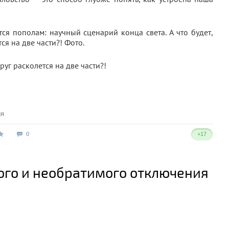
руг расколется на две части?!
ия
0
+17
ого и необратимого отключения