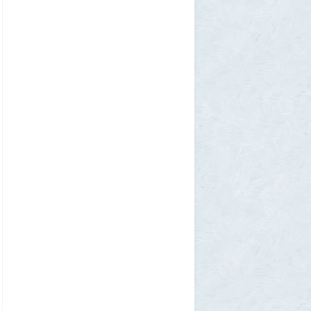
Zmey
31 июля 2026, 08:02
«Жена присаживалась к детям и
тихонько говорила на русском»: как
латвиец переехал в Псковскую область
1
Ult
31 июля 2026, 01:06
Борис Вальехо написал последнюю
картину и уходит на покой
1
1GR
30 июля 2026, 18:12
Две девушки столкнулись с медведем на
туристической тропе у Магадана
1
1GR
30 июля 2026, 17:30
Что случилось?
2
SuperVal
30 июля 2026, 17:27
Какая страна самая большая на каждом
континенте? В двух ответах ошибаются
почти все
1
Azatoth
30 июля 2026, 17:17
Веселые картинки
12
SuperVal
29 июля 2026, 23:44
Плоская земля
1