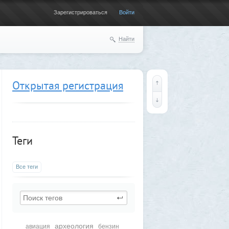
Зарегистрироваться
Войти
Найти
Открытая регистрация
Теги
Все теги
археология
авиация
бензин