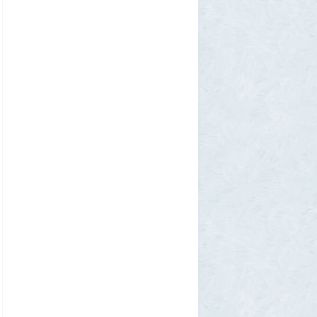
SuperVal
29 июля 2026, 23:39
Текущий геополитический расклад
4
Voldemar
29 июля 2026, 21:37
Американские жулики
2
chic
28 июля 2026, 23:38
Режиссёры, которые разносили чужие
фильмы
5
Azatoth
28 июля 2026, 21:26
Дети приезжих потушили Вечный огонь и
лишили российского гражданства сразу
две семьи мигрантов
6
1GR
28 июля 2026, 18:25
М или Ж? Как раз и навсегда запомнить
род слова «тюль»?
2
SuperVal
28 июля 2026, 18:12
Сибирские траппы: что скрывается под
огромной частью России
4
Allarm
28 июля 2026, 17:36
Фекальная эпидемия в Тюмени
8
Allarm
28 июля 2026, 17:24
За 500 лет до рождения Христа
1