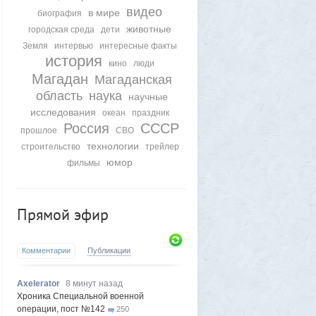
видео
в мире
биография
животные
городская среда
дети
Земля
интервью
интересные факты
история
кино
люди
Магадан
Магаданская
область
наука
научные
исследования
океан
праздник
Россия
СССР
прошлое
СВО
технологии
строительство
трейлер
юмор
фильмы
Прямой эфир
Комментарии
Публикации
Axelerator
8 минут назад
Хроника Специальной военной
операции, пост №142
250