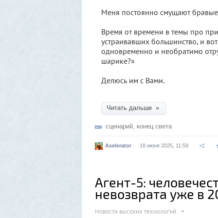
Меня постоянно смущают бравые
Время от времени в темы про пр
устраивавших большинство, и вот,
одновременно и необратимо отру
шарике?»
Делюсь им с Вами.
Читать дальше »
сценарий
,
конец света
Axelerator
18 июня 2025, 11:59
Агент-5: человечес
невозврата уже в 2
Новости высоких технологий