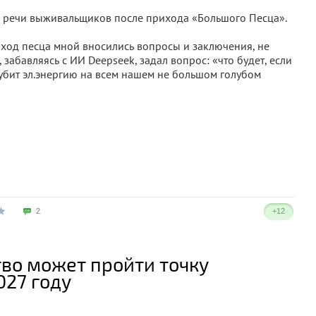
 речи выживальщиков после прихода «Большого Песца».
иход песца мной вносились вопросы и заключения, не
 забавляясь с ИИ Deepseek, задал вопрос: «что будет, если
бит эл.энергию на всем нашем не большом голубом
2
+12
тво может пройти точку
027 году