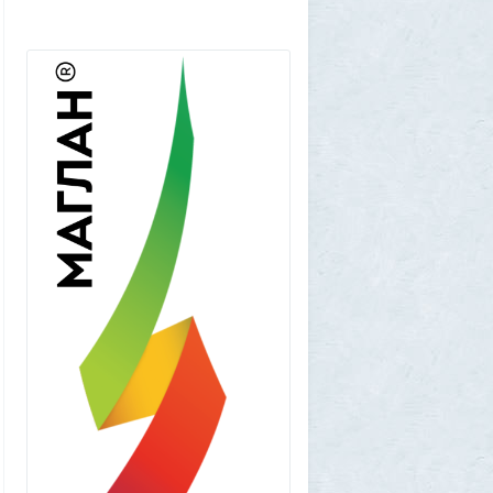
чешутся
2
Voldemar
3 августа 2026, 20:17
Как гиганты с Фаэтона и пришельцы из
Нибиру строили цивилизации на Земле
25
1GR
1 августа 2026, 18:36
Леопольд Ашенбреннер: Как 24-летний
щегол заработал $30 млрд на
инвестициях в AI (и потерял их вчера)
3
Frumas
1 августа 2026, 17:10
Вселенная, для человеческого разума -
непостижима
1
1GR
1 августа 2026, 16:50
"Становится всё яснее"
1
amg610
1 августа 2026, 16:39
Работавшие ранее в РФ мессенджеры
BIP и KakaoTalk перестали работать
1
1GR
1 августа 2026, 14:51
Исторический дом в центре Магадана
выставили на торги за 100 тысяч рублей
10