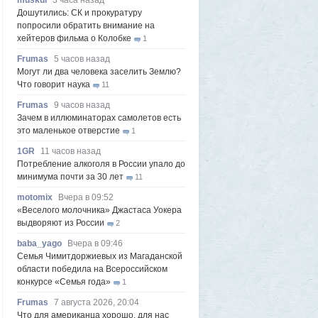
muskul
3 часа назад
Дошутились: СК и прокуратуру
попросили обратить внимание на
хейтеров фильма о Колобке
1
Frumas
5 часов назад
Могут ли два человека заселить Землю?
Что говорит наука
11
Frumas
9 часов назад
Зачем в иллюминаторах самолетов есть
это маленькое отверстие
1
1GR
11 часов назад
Потребление алкоголя в России упало до
минимума почти за 30 лет
11
motomix
Вчера в 09:52
«Веселого молочника» Джастаса Уокера
выдворяют из России
2
baba_yago
Вчера в 09:46
Семья Чимитдоржиевых из Магаданской
области победила на Всероссийском
конкурсе «Семья года»
1
Frumas
7 августа 2026, 20:04
Что для американца хорошо, для нас