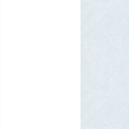
В Подмосковье мужчина устроил концерт
для соседей в честь своего дня рождения
3
1GR
1 августа 2026, 12:58
Установку пиратской Windows
собираются сделать невозможной
7
1GR
1 августа 2026, 12:56
«Одиссея» сдохла: вышел первый
трейлер индийского фильма «Рамаяна»
1
BratOK
1 августа 2026, 00:16
Почему иностранцы охотятся за
советским радиоприёмником
«Океан-214»
2
Allarm
31 июля 2026, 13:09
127 минут в аду: что успела снять
«Венера-13» до того, как её убила жара
2
muskul
31 июля 2026, 08:53
Крузак на прокачку
1
Zmey
31 июля 2026, 08:02
«Жена присаживалась к детям и