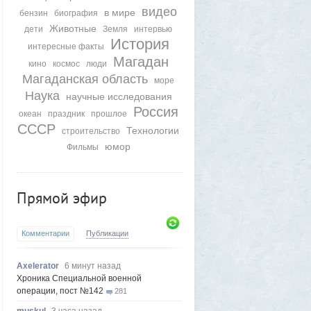
видео
в мире
бензин
биография
Животные
дети
Земля
интервью
История
интересные факты
Магадан
кино
космос
люди
Магаданская область
море
Наука
научные исследования
Россия
океан
праздник
прошлое
СССР
Технологии
строительство
юмор
Фильмы
Прямой эфир
Комментарии
Публикации
Axelerator
6 минут назад
Хроника Специальной военной
операции, пост №142
281