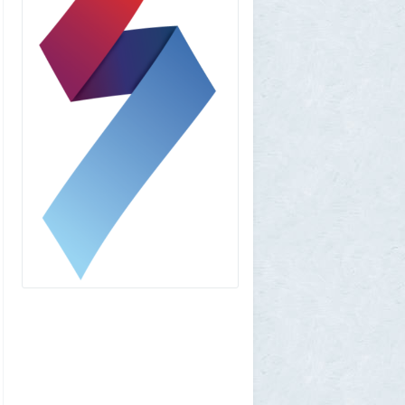
Voldemar
3 августа 2026, 20:17
Как гиганты с Фаэтона и пришельцы из
Нибиру строили цивилизации на Земле
25
1GR
1 августа 2026, 18:36
Леопольд Ашенбреннер: Как 24-летний
щегол заработал $30 млрд на
инвестициях в AI (и потерял их вчера)
3
Frumas
1 августа 2026, 17:10
Вселенная, для человеческого разума -
непостижима
1
1GR
1 августа 2026, 16:50
"Становится всё яснее"
1
amg610
1 августа 2026, 16:39
Работавшие ранее в РФ мессенджеры
BIP и KakaoTalk перестали работать
1
1GR
1 августа 2026, 14:51
Исторический дом в центре Магадана
выставили на торги за 100 тысяч рублей
10
Allarm
1 августа 2026, 13:50