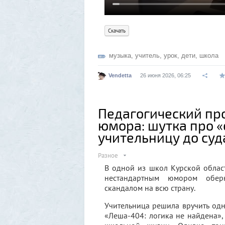
Скачать
музыка
,
учитель
,
урок
,
дети
,
школа
Vendetta
26 июня 2026, 06:25
Педагогический пр
юмора: шутка про 
учительницу до суд
Разное
В одной из школ Курской облас
нестандартным юмором обер
скандалом на всю страну.
Учительница решила вручить од
«Леша-404: логика не найдена»,