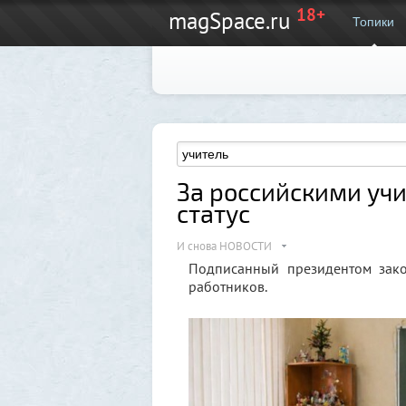
18+
magSpace.ru
Топики
За российскими уч
статус
И снова НОВОСТИ
Подписанный президентом зако
работников.