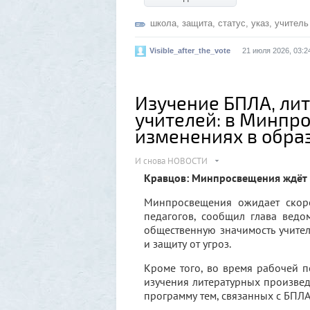
школа
,
защита
,
статус
,
указ
,
учитель
Visible_after_the_vote
21 июля 2026, 03:2
Изучение БПЛА, лит
учителей: в Минпр
изменениях в обра
И снова НОВОСТИ
Кравцов: Минпросвещения ждёт у
Минпросвещения ожидает скоро
педагогов, сообщил глава ведо
общественную значимость учител
и защиту от угроз.
Кроме того, во время рабочей 
изучения литературных произвед
программу тем, связанных с БПЛА