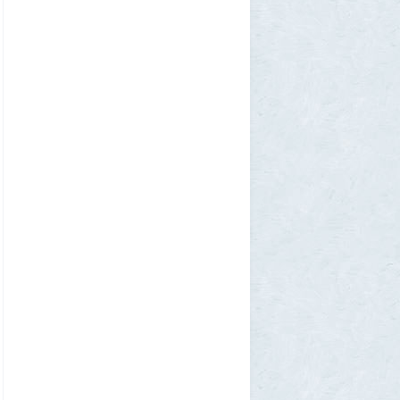
тихонько говорила на русском»: как
латвиец переехал в Псковскую область
1
Ult
31 июля 2026, 01:06
Борис Вальехо написал последнюю
картину и уходит на покой
1
1GR
30 июля 2026, 18:12
Две девушки столкнулись с медведем на
туристической тропе у Магадана
1
1GR
30 июля 2026, 17:30
Что случилось?
2
SuperVal
30 июля 2026, 17:27
Какая страна самая большая на каждом
континенте? В двух ответах ошибаются
почти все
1
Azatoth
30 июля 2026, 17:17
Веселые картинки
12
SuperVal
29 июля 2026, 23:44
Плоская земля
1
SuperVal
29 июля 2026, 23:39