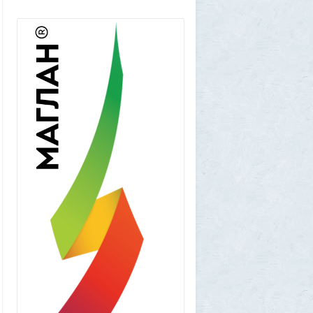
наблюдать своими глазами
1
Frumas
5 августа 2026, 20:06
Форма имеет значение: один капризный
клиент или как появились чипсы
1
Volk
5 августа 2026, 16:29
Новые закрытые контейнерные
площадки протестируют в Магадане
23
Frumas
5 августа 2026, 01:12
2000 лет никто не замечал, а ИИ увидел:
как технологии помогают археологам
восстановить то, что считалось
утраченным
1
Frumas
5 августа 2026, 01:11
Китайских роботов-гуманоидов запретят
2
Frumas
4 августа 2026, 20:06
Артемий о текущем моменте
5
Frumas
3 августа 2026, 21:32
Почему укусы насекомых зудят и
чешутся
2