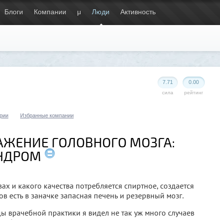
Блоги
Компании
μ
Люди
Активность
7.71
0.00
сила
рейтинг
рии
Избранные компании
АЖЕНИЕ ГОЛОВНОГО МОЗГА:
НДРОМ
твах и какого качества потребляется спиртное, создается
ов есть в заначке запасная печень и резервный мозг.
ды врачебной практики я видел не так уж много случаев