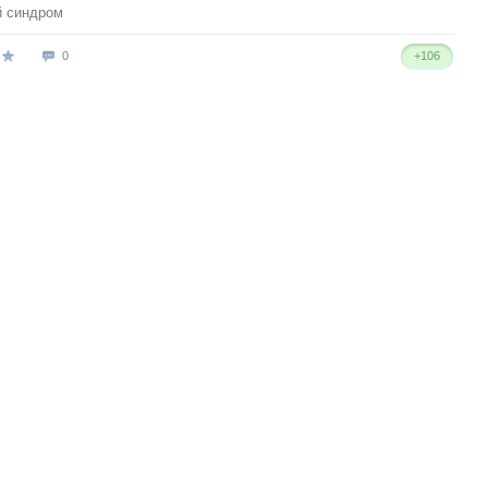
й синдром
0
+106