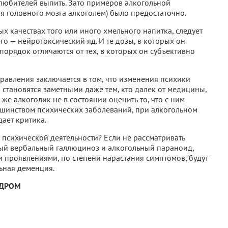
 любителей выпить. Зато примеров алкогольной
я головного мозга алкоголем) было предостаточно.
ых качествах того или иного хмельного напитка, следует
го — нейротоксический яд. И те дозы, в которых он
 порядок отличаются от тех, в которых он субъективно
равления заключается в том, что изменения психики
 становятся заметными даже тем, кто далек от медицины,
 же алкоголик не в состоянии оценить то, что с ним
льшинством психических заболеваний, при алкогольном
ает критика.
 психической деятельности? Если не рассматривать
ый вербальный галлюциноз и алкогольный параноид,
 проявлениями, по степени нарастания симптомов, будут
ьная деменция.
НДРОМ