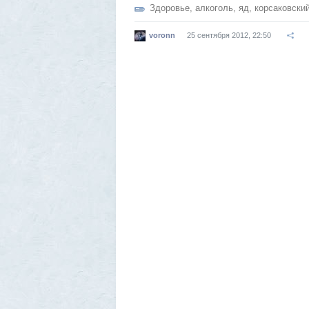
Здоровье
,
алкоголь
,
яд
,
корсаковски
voronn
25 сентября 2012, 22:50