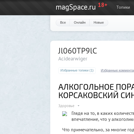
18+
magSpace.ru
Топики
Все
Онлайн
Новые
Jl060TP9lC
Acidearwiger
Избранные топики (1)
Избранные коммента
АЛКОГОЛЬНОЕ ПОР
КОРСАКОВСКИЙ СИ
Здоровье
Глядя на то, в каких количес
впечатление, что у алкоголик
Что примечательно, за многие го