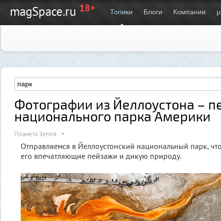
18+
magSpace.ru
Топики
Блоги
Компании
μ
Фотографии из Йеллоустона – п
национального парка Америки
Планета Земля
Отправляемся в Йеллоустонский национальный парк, чт
его впечатляющие пейзажи и дикую природу.