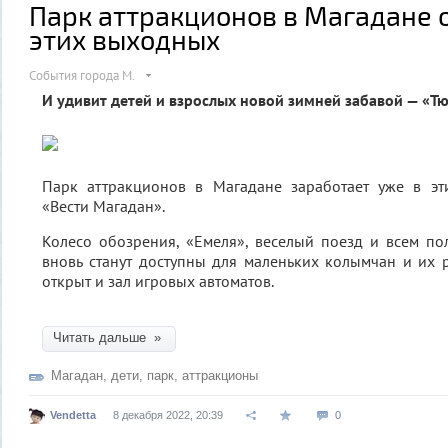
Парк аттракционов в Магадане 
этих выходных
События города М.
И удивит детей и взрослых новой зимней забавой — «Т
Парк аттракционов в Магадане заработает уже в э
«Вести Магадан».
Колесо обозрения, «Емеля», веселый поезд и всем п
вновь станут доступны для маленьких колымчан и их р
открыт и зал игровых автоматов.
Читать дальше »
Магадан
,
дети
,
парк
,
аттракционы
Vendetta
8 декабря 2022, 20:39
0