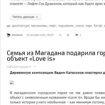
планете — Лифте Ста Драконов, который как будто врос 
Читать дальше »
архитектура
,
механизмы
,
лифт
,
подъёмник
,
скала
,
парк
,
Китай
,
Vendetta
25 октября 2021, 06:03
1
Семья из Магадана подарила го
объект «Love is»
События города М.
Деревянную композицию Вадим Катасонов смастерил дл
В магаданском городском парке не так давно появ
объект с символичным названием «Love is». Вроде бы ни
только история у него необычная – как минимум потому,