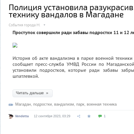
Полиция установила разукраси
технику вандалов в Магадане
События города М.
Проступок совершили ради забавы подростки 11 и 12 л
История об акте вандализма в парке военной техники 
сообщает пресс-служба УМВД России по Магаданской
установили подростков, которые ради забавы забр
шпатлевкой.
Читать дальше »
Магадан
,
подростки
,
вандализм
,
парк
,
военная техника
Vendetta
12 сентября 2023, 03:29
1