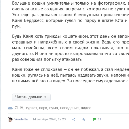
Большие кошки умилительны только на фотографиях, 
очень опасные создания, встреча с которыми не сулит 
Это ещё раз доказал своим 6-минутным приключение
Кайл Бёрджесс, который гулял по парку в штате Юта и 
пум.
Будь Кайл хоть трижды кошатником, этот день он запо
страшных и напряжённых в своей жизни. Ведь его пр
мать семейства, всем своим видом показывая, что н
двуногого. И она не просто выпроваживала его со свое
раз совершила попытку атаковать.
Кайл тоже не сплоховал — он не побежал, а стал медле
кошки, ругаясь на неё, пытаясь издавать звуки, напом
и снимая всё это на видео. За последнее ему отдельное 
Читать дальше »
США
,
турист
,
парк
,
пума
,
нападение
,
видео
Vendetta
14 октября 2020, 12:23
11