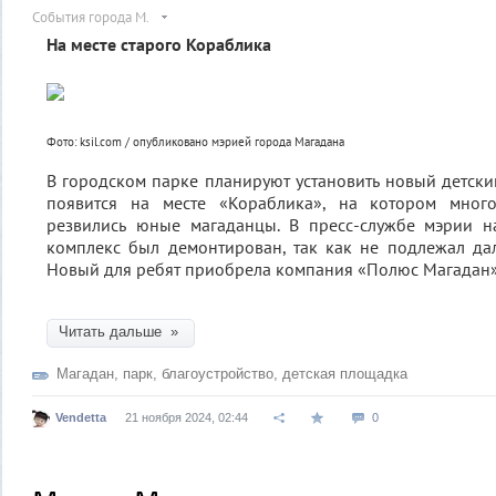
События города М.
На месте старого Кораблика
Фото: ksil.com / опубликовано мэрией города Магадана
В городском парке планируют установить новый детски
появится на месте «Кораблика», на котором много
резвились юные магаданцы. В пресс-службе мэрии н
комплекс был демонтирован, так как не подлежал да
Новый для ребят приобрела компания «Полюс Магадан»
Читать дальше »
Магадан
,
парк
,
благоустройство
,
детская площадка
Vendetta
21 ноября 2024, 02:44
0