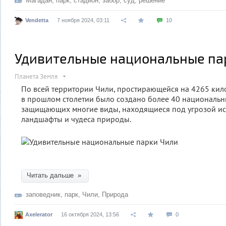
Магадан
,
парк
,
стадион
,
забор
,
суд
,
решение
Vendetta
7 ноября 2024, 03:11
10
Удивительные национальные па
Планета Земля
По всей территории Чили, простирающейся на 4265 кило
в прошлом столетии было создано более 40 национальн
защищающих многие виды, находящиеся под угрозой ис
ландшафты и чудеса природы.
Читать дальше »
заповедник
,
парк
,
Чили
,
Природа
Axelerator
16 октября 2024, 13:56
0