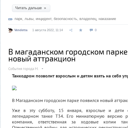
Читать дальше »
парк
,
львы
,
инцидент
,
безопасность
,
владелец
,
наказание
Vendetta
1 августа 2022, 11:14
0
В магаданском городском парке
новый аттракцион
События города М.
Танкодром позволит взрослым и детям взять на себя у
В Магаданском городском парке появился новый аттра
Уже в эту субботу, 15 января, взрослые и дети с
легендарном танке Т34. Его миниатюрную версию р
компания, ответственная за ходовые копии та
Отечественной войны для исторических реконструкци