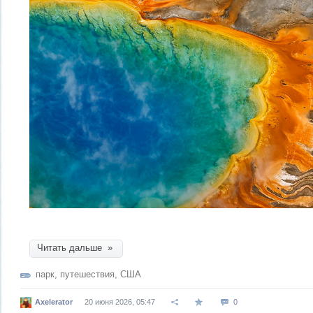
Читать дальше »
парк
,
путешествия
,
США
Axelerator
20 июня 2026, 05:47
0