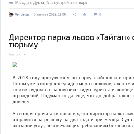
Магадан
,
Дукча
,
благоустройство
,
парк
Vendetta
3 августа 2022, 11:06
0
Директор парка львов «Тайган» 
тюрьму
Разное
В 2018 году прогулялся я по парку «Тайган» и в при
Потом уже в интернете увидел много роликов, как хозяи
совсем рядом на паровозике сидят туристы и вообще
ограждений. Подумал тогда еще, что до добра такое
доведет.
А сегодня прочитал в новостях, что директор парка льв
отправится за решётку на два года и три месяца. Суд 
оказании услуг, не отвечающих требованиям безопаснос