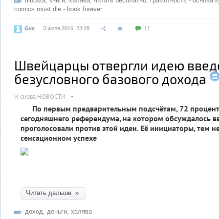
flibusta
,
книги
,
халява
,
читать бесплатно
,
грамотность - основа 
comics must die - book forever
Gvv
3 июля 2016, 23:28
11
Швейцарцы отвергли идею введ
безусловного базового дохода
И снова НОВОСТИ
По первым предварительным подсчётам, 72 процент
сегодняшнего референдума, на котором обсуждалось в
проголосовали против этой идеи. Её инициаторы, тем не
сенсационном успехе
Читать дальше »
доход
,
деньги
,
халява