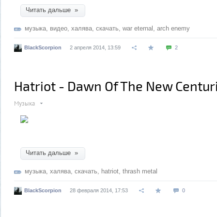
Читать дальше »
музыка
,
видео
,
халява
,
скачать
,
war eternal
,
arch enemy
BlackScorpion
2 апреля 2014, 13:59
2
Hatriot - Dawn Of The New Centur
Музыка
Читать дальше »
музыка
,
халява
,
скачать
,
hatriot
,
thrash metal
BlackScorpion
28 февраля 2014, 17:53
0