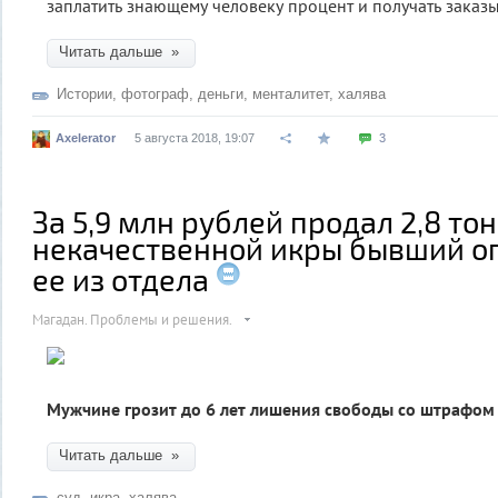
заплатить знающему человеку процент и получать заказы
Читать дальше »
Истории
,
фотограф
,
деньги
,
менталитет
,
халява
Axelerator
5 августа 2018, 19:07
3
За 5,9 млн рублей продал 2,8 то
некачественной икры бывший оп
ее из отдела
Магадан. Проблемы и решения.
Мужчине грозит до 6 лет лишения свободы со штрафом
Читать дальше »
суд
,
икра
,
халява