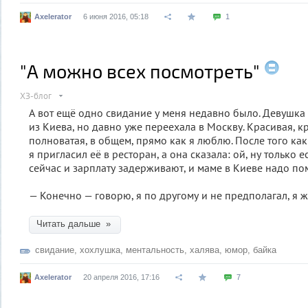
Axelerator
6 июня 2016, 05:18
1
"А можно всех посмотреть"
ХЗ-блог
А вот ещё одно свидание у меня недавно было. Девушка 
из Киева, но давно уже переехала в Москву. Красивая, к
полноватая, в общем, прямо как я люблю. После того как
я пригласил её в ресторан, а она сказала: ой, ну только 
сейчас и зарплату задерживают, и маме в Киеве надо пом
— Конечно — говорю, я по другому и не предполагал, я 
Читать дальше »
свидание
,
хохлушка
,
ментальность
,
халява
,
юмор
,
байка
Axelerator
20 апреля 2016, 17:16
7