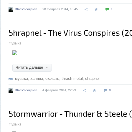
BlackScorpion
28 февраля 2014, 16:45
1
Shrapnel - The Virus Conspires (2
Музыка
Читать дальше »
музыка
,
халява
,
скачать
,
thrash metal
,
shrapnel
BlackScorpion
4 февраля 2014, 22:29
0
Stormwarrior - Thunder & Steele 
Музыка