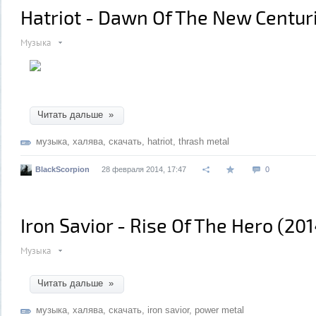
Hatriot - Dawn Of The New Centur
Музыка
Читать дальше »
музыка
,
халява
,
скачать
,
hatriot
,
thrash metal
BlackScorpion
28 февраля 2014, 17:47
0
Iron Savior - Rise Of The Hero (201
Музыка
Читать дальше »
музыка
,
халява
,
скачать
,
iron savior
,
power metal