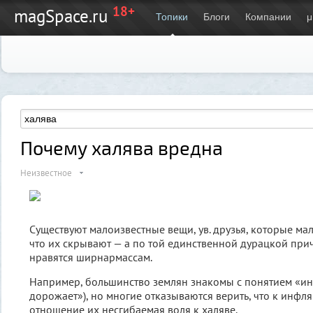
18+
magSpace.ru
Топики
Блоги
Компании
μ
Почему халява вредна
Неизвестное
Существуют малоизвестные вещи, ув. друзья, которые ма
что их скрывают — а по той единственной дурацкой прич
нравятся ширнармассам.
Например, большинство землян знакомы с понятием «инф
дорожает»), но многие отказываются верить, что к инфля
отношение их несгибаемая воля к халяве.