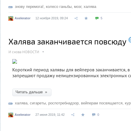
знову перемога!
,
колесо ганьбы
,
мозг
,
халява
Axelerator
12 ноября 2019, 09:24
5
Халява заканчивается повсюду
И снова НОВОСТИ
Короткий период халявы для вейперов заканчивается, 
запрещают продажу нелицензированных электронных си
Читать дальше »
халява
,
сигареты
,
роспотребнадзор
,
вейперам посвящается
,
ку
Axelerator
27 июня 2019, 11:42
0