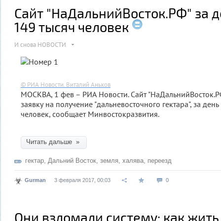
Сайт "НаДальнийВосток.РФ" за д
149 тысяч человек
И снова НОВОСТИ
© РИА Новости. Виталий Аньков
МОСКВА, 1 фев – РИА Новости. Сайт "НаДальнийВосток.Р
заявку на получение "дальневосточного гектара", за день
человек, сообщает Минвостокразвития.
Читать дальше »
гектар
,
Дальний Восток
,
земля
,
халява
,
переезд
Gurman
3 февраля 2017, 00:03
0
Они взломали систему: как жить