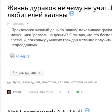
Жизнь дураков не чему не учит.
любителей халявы
Интересное
Практически каждый день по "ящику" показывают гражд
мошенники "развели на деньги"! Я считаю, что это беспо
времени, поскольку у многих граждан желание получить х
непреодолимо.
Читать дальше »
Дура
,
жаба душит
,
лохотрон
,
халява
,
истории из жизни
Awant
16 ноября 2014, 22:37
6
Net Framework 4.5.2 full