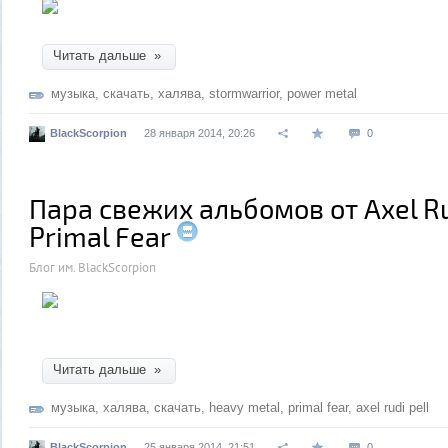
Читать дальше »
музыка
,
скачать
,
халява
,
stormwarrior
,
power metal
BlackScorpion
28 января 2014, 20:26
0
Пара свежих альбомов от Axel Rud
Primal Fear
Блог им. BlackScorpion
Читать дальше »
музыка
,
халява
,
скачать
,
heavy metal
,
primal fear
,
axel rudi pell
BlackScorpion
25 января 2014, 21:51
0