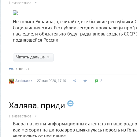
Неизвестное
Не только Украина, а, считайте, все бывшие республики 
Социалистических Республик сегодня прожрали (и про*р
наследие, и обязательно будут рады вновь создать СССР 2
поднявшейся России.
Читать дальше »
халява
Axelerator
27 мая 2020, 17:40
2
Халява, приди
Неизвестное
Вчера на ленты информационных агентств и наше родн
как метеорит на динозавров шмякнулась новость из Гонко
увернулись от неё ранее.