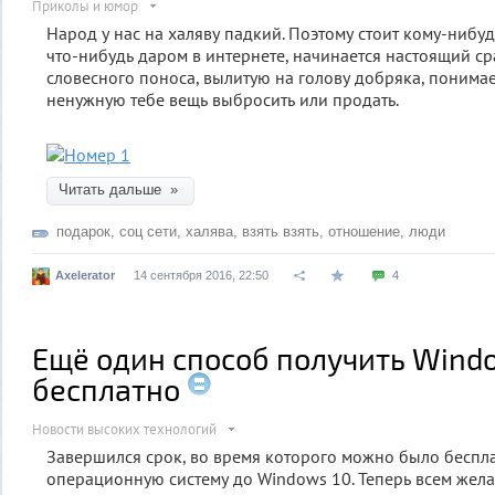
Приколы и юмор
Народ у нас на халяву падкий. Поэтому стоит кому-нибу
что-нибудь даром в интернете, начинается настоящий сра
словесного поноса, вылитую на голову добряка, понима
ненужную тебе вещь выбросить или продать.
Читать дальше »
подарок
,
соц сети
,
халява
,
взять взять
,
отношение
,
люди
Axelerator
14 сентября 2016, 22:50
4
Ещё один способ получить Wind
бесплатно
Новости высоких технологий
Завершился срок, во время которого можно было беспл
операционную систему до Windows 10. Теперь всем жел