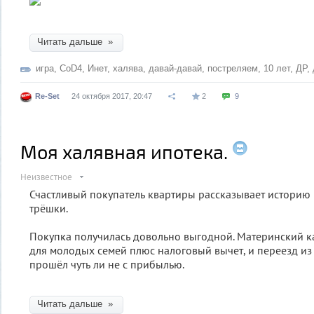
Читать дальше »
игра
,
CoD4
,
Инет
,
халява
,
давай-давай
,
постреляем
,
10 лет
,
ДР
,
Re-Set
24 октября 2017, 20:47
2
9
Моя халявная ипотека.
Неизвестное
Счастливый покупатель квартиры рассказывает историю 
трёшки.
Покупка получилась довольно выгодной. Материнский к
для молодых семей плюс налоговый вычет, и переезд из
прошёл чуть ли не с прибылью.
Читать дальше »