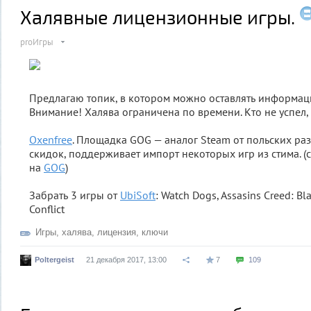
Халявные лицензионные игры.
proИгры
Предлагаю топик, в котором можно оставлять информац
Внимание! Халява ограничена по времени. Кто не успел, 
Oxenfree
. Площадка GOG — аналог Steam от польских раз
скидок, поддерживает импорт некоторых игр из стима. (
на
GOG
)
Забрать 3 игры от
UbiSoft
: Watch Dogs, Assasins Creed: Bl
Conflict
Игры
,
халява
,
лицензия
,
ключи
Poltergeist
21 декабря 2017, 13:00
7
109