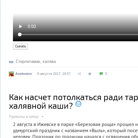
Скачать
Стерлитамак
,
халява
Axelerator
8 августа 2017, 18:57
3
Как насчет потолкаться ради та
халявной каши?
Приколы и юмор
2 августа в Ижевске в парке «Березовая роща» прошел
удмуртский праздник с названием «Выль», который посе
человек. Праздник по традиции начался с освящения об