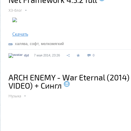
ХЗ-блог
Скачать
халява
,
софт
,
мелкомягкий
djd
7 мая 2014, 23:26
0
ARCH ENEMY - War Eternal (2014) 
VIDEO) + Сингл
Музыка