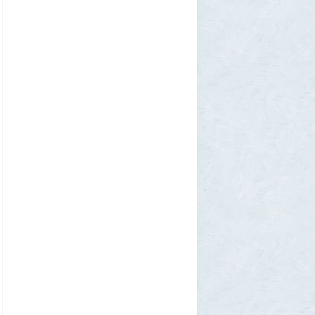
Allarm
31 июля 2026, 13:09
127 минут в аду: что успела снять
«Венера-13» до того, как её убила жара
2
muskul
31 июля 2026, 08:53
Крузак на прокачку
1
Zmey
31 июля 2026, 08:02
«Жена присаживалась к детям и
тихонько говорила на русском»: как
латвиец переехал в Псковскую область
1
Ult
31 июля 2026, 01:06
Борис Вальехо написал последнюю
картину и уходит на покой
1
1GR
30 июля 2026, 18:12
Две девушки столкнулись с медведем на
туристической тропе у Магадана
1
1GR
30 июля 2026, 17:30
Что случилось?
2
SuperVal
30 июля 2026, 17:27
Какая страна самая большая на каждом