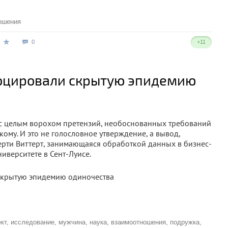
ошения
0
+11
оцировали скрытую эпидемию
с целым ворохом претензий, необоснованных требований
ому. И это не голословное утверждение, а вывод,
рти Виттерт, занимающаяся обработкой данных в бизнес-
иверситете в Сент-Луисе.
кт
,
исследование
,
мужчина
,
наука
,
взаимоотношения
,
подружка
,