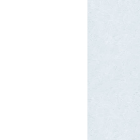
континенте? В двух ответах ошибаются
почти все
1
Azatoth
30 июля 2026, 17:17
Веселые картинки
12
SuperVal
29 июля 2026, 23:44
Плоская земля
1
SuperVal
29 июля 2026, 23:39
Текущий геополитический расклад
4
Voldemar
29 июля 2026, 21:37
Американские жулики
2
chic
28 июля 2026, 23:38
Режиссёры, которые разносили чужие
фильмы
5
Azatoth
28 июля 2026, 21:26
Дети приезжих потушили Вечный огонь и
лишили российского гражданства сразу
две семьи мигрантов
6
1GR
28 июля 2026, 18:25
М или Ж? Как раз и навсегда запомнить
род слова «тюль»?
2