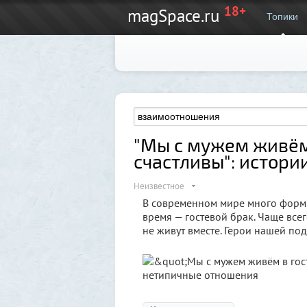
18+
magSpace.ru
Топики
"Мы с мужем живём 
счастливы": истор
Неизвестное
В современном мире много форм
время — гостевой брак. Чаще все
не живут вместе. Герои нашей по