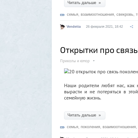
Читать дальше »
семья
,
взаимоотношения
,
свекровь
,
Vendetta
26 февраля 2021, 18:42
Открытки про связ
Приколы и юмор
Наши родители любят нас, как 
вырасти и не потеряться в это
семейную жизнь.
Читать дальше »
семья
,
поколения
,
взаимоотношения