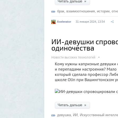
Читать дальше »
брак
,
взаимоотношения
,
истории
,
отн
Axelerator
31 января 2024, 13:54
ИИ-девушки спров
одиночества
Новости высоких технологий
Кому нужны капризные девушки 
и перепадами настроения? Мало к
который сделала профессор Либе
школе Olin при Вашингтонском ун
Читать дальше »
девушка
,
ИИ
,
Искусственный интелле