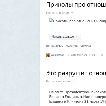
Приколы про отнош
Приколы и юмор
Читать дальше »
взаимоотношения
,
приколы
Axelerator
11 октября 2021, 10:04
Это разрушит отно
Взгляд в прошлое
На сайте Президентской библиоте
Борисом Ельциным. Ниже выдержк
Ельцина и Клинтона 21 марта 199