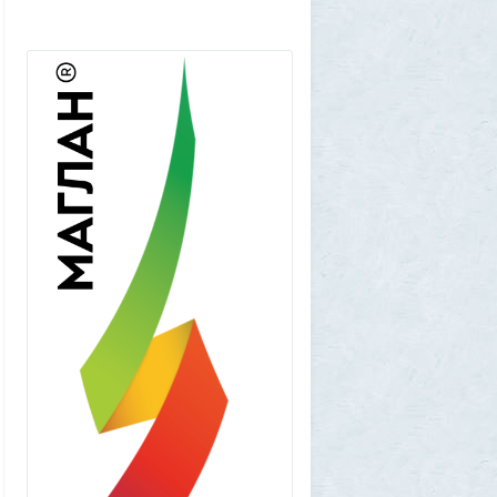
Frumas
5 августа 2026, 01:11
Китайских роботов-гуманоидов запретят
2
Frumas
4 августа 2026, 20:06
Артемий о текущем моменте
5
Frumas
3 августа 2026, 21:32
Почему укусы насекомых зудят и
чешутся
2
Voldemar
3 августа 2026, 20:17
Как гиганты с Фаэтона и пришельцы из
Нибиру строили цивилизации на Земле
25
1GR
1 августа 2026, 18:36
Леопольд Ашенбреннер: Как 24-летний
щегол заработал $30 млрд на
инвестициях в AI (и потерял их вчера)
3
Frumas
1 августа 2026, 17:10
Вселенная, для человеческого разума -
непостижима
1
1GR
1 августа 2026, 16:50
"Становится всё яснее"
1