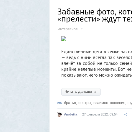
Забавные фото, кот
«прелести» ждут тех
Интересное
Единственные дети в семье часто
— ведь с ними всегда так весело! 
влечёт за собой не только сем
крайне нелепые моменты. Вот не
показывают, чего можно ожидать
Читать дальше »
братья
,
сестры
,
взаимоотношения
,
шу
Vendetta
27 февраля 2022, 09:54