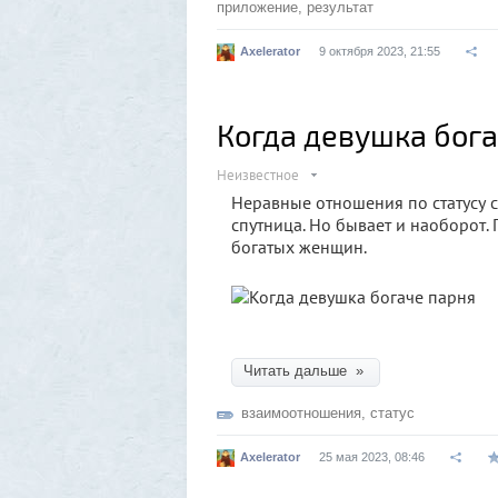
приложение
,
результат
Axelerator
9 октября 2023, 21:55
Когда девушка бог
Неизвестное
Неравные отношения по статусу с
спутница. Но бывает и наоборот.
богатых женщин.
Читать дальше »
взаимоотношения
,
статус
Axelerator
25 мая 2023, 08:46