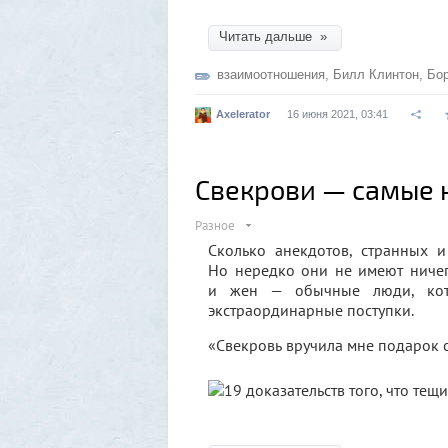
Читать дальше »
взаимоотношения
,
Билл Клинтон
,
Бо
Axelerator
16 июня 2021, 03:41
Свекрови — самые 
Разное
Сколько анекдотов, странных 
Но нередко они не имеют ничег
и жен — обычные люди, кото
экстраординарные поступки.
«Свекровь вручила мне подарок с 