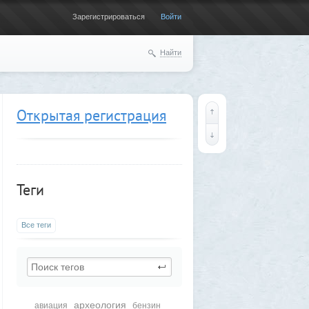
Зарегистрироваться
Войти
Найти
Открытая регистрация
Теги
Все теги
археология
авиация
бензин