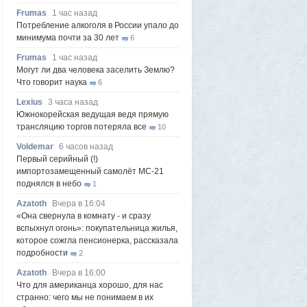
Frumas
1 час назад
Потребление алкоголя в России упало до
минимума почти за 30 лет
6
Frumas
1 час назад
Могут ли два человека заселить Землю?
Что говорит наука
6
Lexius
3 часа назад
Южнокорейская ведущая ведя прямую
трансляцию торгов потеряла все
10
Voldemar
6 часов назад
Первый серийный (!)
импортозамещенный самолёт МС-21
поднялся в небо
1
Azatoth
Вчера в 16:04
«Она свернула в комнату - и сразу
вспыхнул огонь»: покупательница жилья,
которое сожгла пенсионерка, рассказала
подробности
2
Azatoth
Вчера в 16:00
Что для американца хорошо, для нас
странно: чего мы не понимаем в их