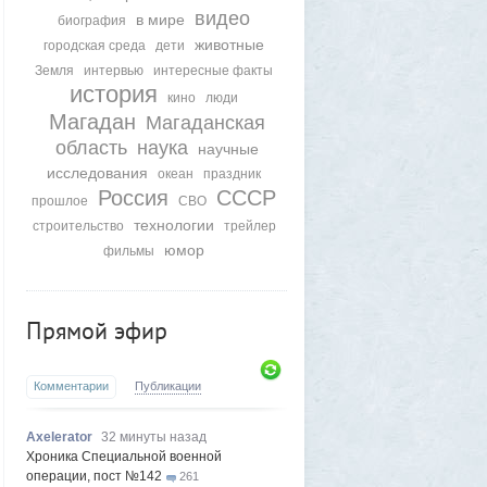
видео
в мире
биография
животные
городская среда
дети
Земля
интервью
интересные факты
история
кино
люди
Магадан
Магаданская
область
наука
научные
исследования
океан
праздник
Россия
СССР
прошлое
СВО
технологии
строительство
трейлер
юмор
фильмы
Прямой эфир
Комментарии
Публикации
Axelerator
32 минуты назад
Хроника Специальной военной
операции, пост №142
261