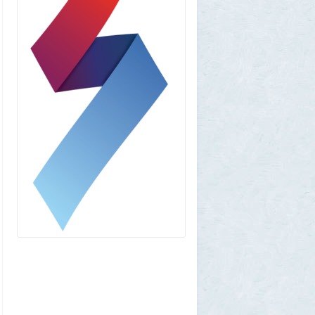
amg610
1 августа 2026, 16:39
Работавшие ранее в РФ мессенджеры
BIP и KakaoTalk перестали работать
1
1GR
1 августа 2026, 14:51
Исторический дом в центре Магадана
выставили на торги за 100 тысяч рублей
10
Allarm
1 августа 2026, 13:50
В Подмосковье мужчина устроил концерт
для соседей в честь своего дня рождения
3
1GR
1 августа 2026, 12:58
Установку пиратской Windows
собираются сделать невозможной
7
1GR
1 августа 2026, 12:56
«Одиссея» сдохла: вышел первый
трейлер индийского фильма «Рамаяна»
1
BratOK
1 августа 2026, 00:16
Почему иностранцы охотятся за
советским радиоприёмником
«Океан-214»
2