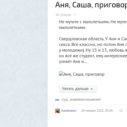
Аня, Саша, пригово
За гранью
Не мутите с малолетками. Не мути
малолетками.
Свердловская область. У Ани и С
секса. Всё классно, но потом Аня 
у молодежи). Ну 13 и 13, любовь 
он всё же студент, ему интересне
узнаёт Аня и...
Читать дальше »
суд
,
взаимоотношения
Axelerator
26 января 2022, 05:56