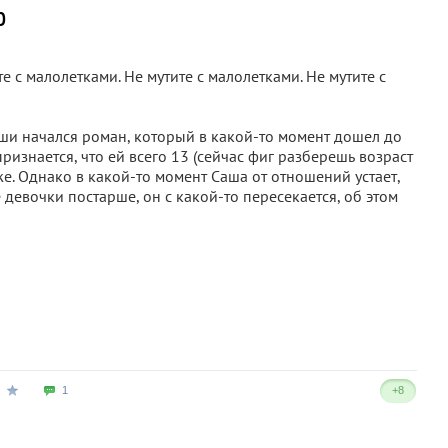
р
те с малолетками. Не мутите с малолетками. Не мутите с
аши начался роман, который в какой-то момент дошел до
признается, что ей всего 13 (сейчас фиг разберешь возраст
же. Однако в какой-то момент Саша от отношений устает,
е девочки постарше, он с какой-то пересекается, об этом
1
+8