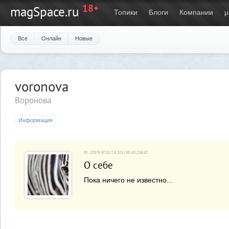
18+
magSpace.ru
Топики
Блоги
Компании
μ
Все
Онлайн
Новые
voronova
Воронова
Информация
ID: 22976 IP:10.7.6.101 / 80.83.238.82
О себе
Пока ничего не известно...