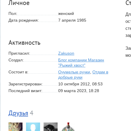
Личное
С
Пол:
женский
Дл
Дата рождения:
7 апреля 1985
ос
ст
за
Активность
За
Пригласил:
Zakuson
мо
Создал:
Блог компании Магазин
"Рыжий хвост"
Состоит в:
Очумелые ручки
,
Отдам в
добрые руки
Зарегистрирован:
10 октября 2012, 08:53
Последний визит:
09 марта 2023, 18:28
Друзья
4