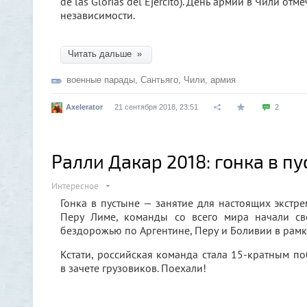
de las Glorias del Ejército). День армии в Чили о
независимости.
Читать дальше »
военные парады
,
Сантьяго
,
Чили
,
армия
Axelerator
21 сентября 2018, 23:51
2
Ралли Дакар 2018: гонка в п
Интересное
Гонка в пустыне — занятие для настоящих экстре
Перу Лиме, команды со всего мира начали св
бездорожью по Аргентине, Перу и Боливии в рамк
Кстати, российская команда стала 15-кратным п
в зачете грузовиков. Поехали!