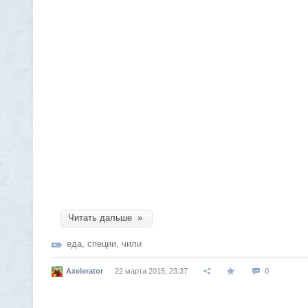
Читать дальше »
еда
,
специи
,
чили
Axelerator
22 марта 2015, 23:37
0