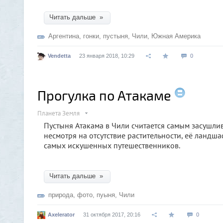
Читать дальше »
Аргентина
,
гонки
,
пустыня
,
Чили
,
Южная Америка
Vendetta
23 января 2018, 10:29
0
Прогулка по Атакаме
Планета Земля
Пустыня Атакама в Чили считается самым засушли
несмотря на отсутствие растительности, её ланд
самых искушенных путешественников.
Читать дальше »
природа
,
фото
,
пуыня
,
Чили
Axelerator
31 октября 2017, 20:16
0