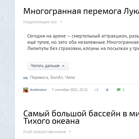
Многогранная перемога Лу
Недремлющее око
Сегодня на арене — смертельный аттракцион, раз
ещё тупее, но зато оба незалежные. Многогранная
Лилипуты без страховки, клоуны на посылках у тр
Читать дальше »
Перемога
,
БелАз
,
Чили
Axelerator
7 сентября 2021, 23:21
1
Самый большой бассейн в ми
Тихого океана
Клуб путешественников