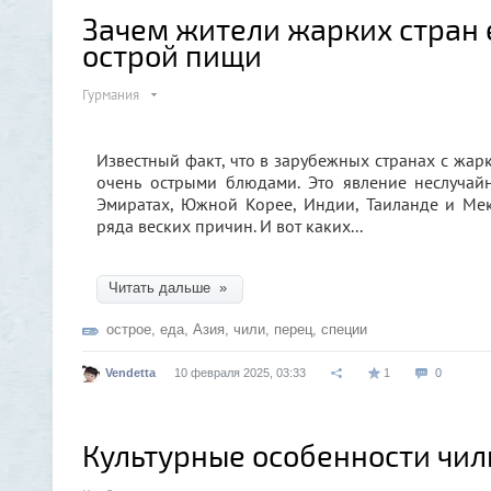
Зачем жители жарких стран 
острой пищи
Гурмания
Известный факт, что в зарубежных странах с жар
очень острыми блюдами. Это явление неслучайн
Эмиратах, Южной Корее, Индии, Таиланде и Мек
ряда веских причин. И вот каких...
Читать дальше »
острое
,
еда
,
Азия
,
чили
,
перец
,
специи
Vendetta
10 февраля 2025, 03:33
1
0
Культурные особенности чи