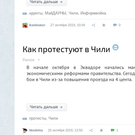
Читать дальше »
идиоты
,
МайДАУНЫ
,
Чили
,
Информвойна
Axelerator
27 октября 2019, 10:04
0
Как протестуют в Чили
Разное
В начале октября в Эквадоре начались ман
экономическими реформами правительства. Сегод
бои в Чили из-за повышения проезда на 4 цента.
Читать дальше »
протесты
,
Чили
Vendetta
25 октября 2019, 13:50
1