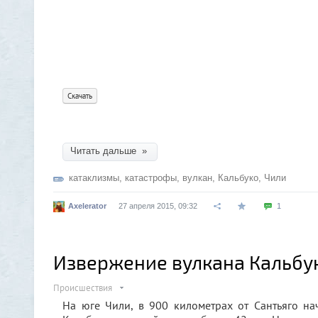
Скачать
Читать дальше »
катаклизмы
,
катастрофы
,
вулкан
,
Кальбуко
,
Чили
Axelerator
27 апреля 2015, 09:32
1
Извержение вулкана Кальбук
Происшествия
На юге Чили, в 900 километрах от Сантьяго н