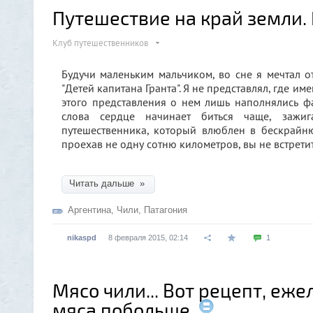
Путешествие на край земли.
Клуб путешественников
Будучи маленьким мальчиком, во сне я мечтал о
"Детей капитана Гранта". Я не представлял, где им
этого представления о нем лишь наполнялись фан
слова сердце начинает биться чаще, зажиг
путешественника, который влюблен в бескрайн
проехав не одну сотню километров, вы не встрети
Читать дальше »
Аргентина
,
Чили
,
Патагония
nikaspd
8 февраля 2015, 02:14
1
Мясо чили... Вот рецепт, еже
мяса побольше.