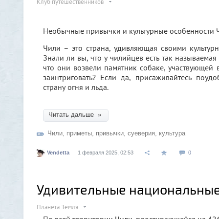
Клуб путешественников
Необычные привычки и культурные особенности 
Чили – это страна, удивляющая своими культу
Знали ли вы, что у чилийцев есть так называемая
что они возвели памятник собаке, участвующей в
заинтриговать? Если да, присаживайтесь поуд
страну огня и льда.
Читать дальше »
Чили
,
приметы
,
привычки
,
суеверия
,
культура
Vendetta
1 февраля 2025, 02:53
0
Удивительные национальные
Планета Земля