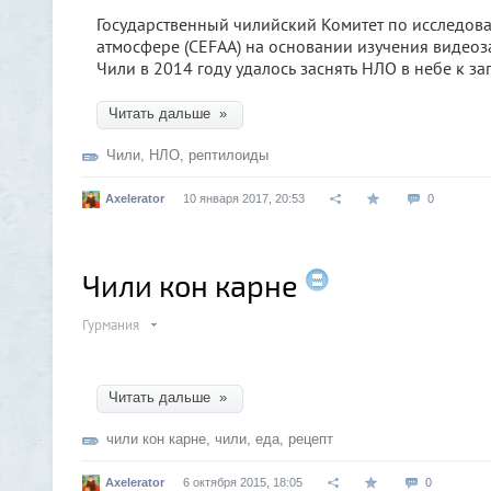
Государственный чилийский Комитет по исследов
атмосфере (CEFAA) на основании изучения видеоз
Чили в 2014 году удалось заснять НЛО в небе к за
Читать дальше »
Чили
,
НЛО
,
рептилоиды
Axelerator
10 января 2017, 20:53
0
Чили кон карнe
Гурмания
Читать дальше »
чили кон карне
,
чили
,
еда
,
рецепт
Axelerator
6 октября 2015, 18:05
0