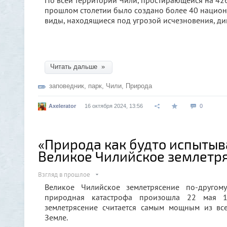
По всей территории Чили, простирающейся на 4265
прошлом столетии было создано более 40 нацио
виды, находящиеся под угрозой исчезновения, д
Читать дальше »
заповедник
,
парк
,
Чили
,
Природа
Axelerator
16 октября 2024, 13:56
0
«Природа как будто испытыв
Великое Чилийское землетря
Взгляд в прошлое
Великое Чилийское землетрясение по-другом
природная катастрофа произошла 22 мая 1
землетрясение считается самым мощным из все
Земле.