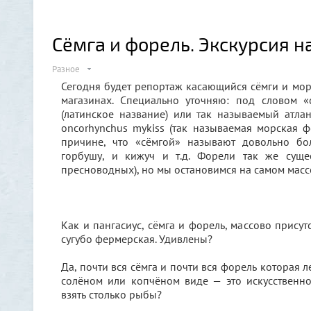
Сёмга и форель. Экскурсия н
Разное
Сегодня будет репортаж касающийся сёмги и мо
магазинах. Специально уточняю: под словом «
(латинское название) или так называемый атла
oncorhynchus mykiss (так называемая морская ф
причине, что «сёмгой» называют довольно бо
горбушу, и кижуч и т.д. Форели так же суще
пресноводных), но мы остановимся на самом масс
Как и пангасиус, сёмга и форель, массово прису
сугубо фермерская. Удивлены?
Да, почти вся сёмга и почти вся форель которая
солёном или копчёном виде — это искусственн
взять столько рыбы?