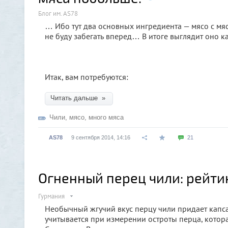
Блог им. AS78
… Ибо тут два основных ингредиента — мясо с мяс
не буду забегать вперед… В итоге выглядит оно как
Итак, вам потребуются:
Читать дальше »
Чили
,
мясо
,
много мяса
AS78
9 сентября 2014, 14:16
21
Огненный перец чили: рейти
Гурмания
Необычный жгучий вкус перцу чили придает капса
учитывается при измерении остроты перца, котор