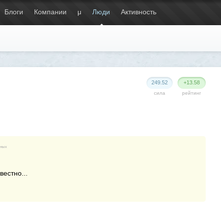
Блоги
Компании
μ
Люди
Активность
249.52
+13.58
сила
рейтинг
нных
вестно...