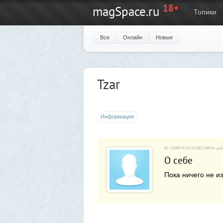
18+
magSpace.ru
Топики
Все
Онлайн
Новые
Tzar
Информация
ID: 14596 IP:10.10.200.146Нет да
О себе
Пока ничего не из