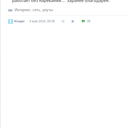
работает без нареканий… Заранее благодарен.
Интернет
,
сеть
,
роуты
Kruger
4 мая 2016, 09:30
39