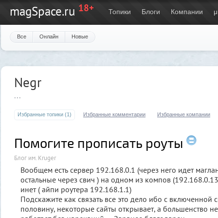
18+
magSpace.ru
Топики
Блоги
Компании
μ
Все
Онлайн
Новые
Negr
...
Избранные топики (1)
Избранные комментарии
Избранные компании
Помогите прописать роуты
Блог им. Kruger
Вообщем есть сервер 192.168.0.1 (через него идет маглан
остальные через свич ) на одном из компов (192.168.0.13
инет ( айпи роутера 192.168.1.1)
Подскажите как связать все это дело ибо с включенной с
половину, некоторые сайты открывает, а большенство нет