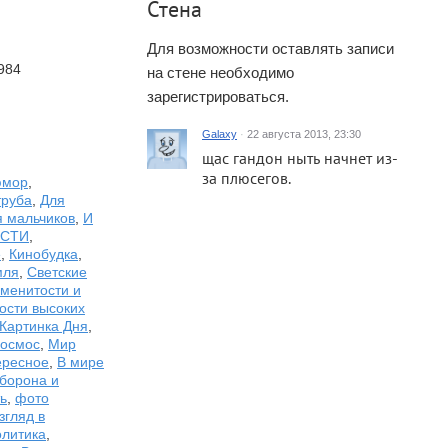
Стена
Для возможности оставлять записи
984
на стене необходимо
зарегистрироваться.
Galaxy
·
22 августа 2013, 23:30
щас гандон ныть начнет из-
за плюсегов.
юмор
,
труба
,
Для
я мальчиков
,
И
ОСТИ
,
е
,
Кинобудка
,
мля
,
Светские
аменитости и
ости высоких
Картинка Дня
,
осмос
,
Мир
ересное
,
В мире
борона и
ь
,
фото
згляд в
литика
,