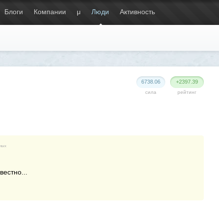
Блоги
Компании
μ
Люди
Активность
6738.06
+2397.39
сила
рейтинг
нных
вестно...