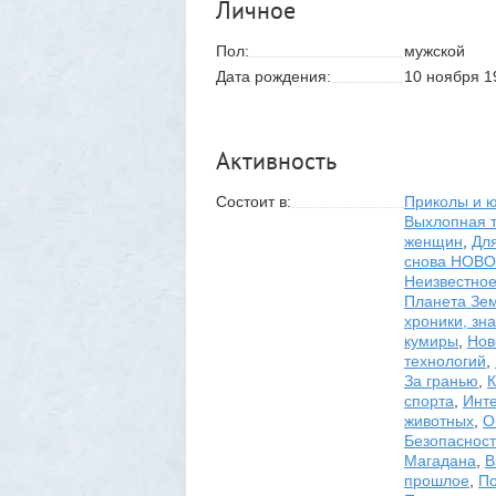
Личное
Пол:
мужской
Дата рождения:
10 ноября 1
Активность
Состоит в:
Приколы и 
Выхлопная 
женщин
,
Дл
снова НОВ
Неизвестно
Планета Зе
хроники, зн
кумиры
,
Нов
технологий
,
За гранью
,
К
спорта
,
Инт
животных
,
О
Безопасност
Магадана
,
В
прошлое
,
По