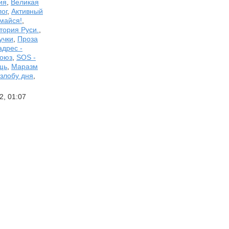
ия
,
Великая
лог
,
Активный
майся!
,
тория Руси.
,
учки
,
Проза
адрес -
Союз
,
SOS -
щь
,
Маразм
злобу дня
,
2, 01:07