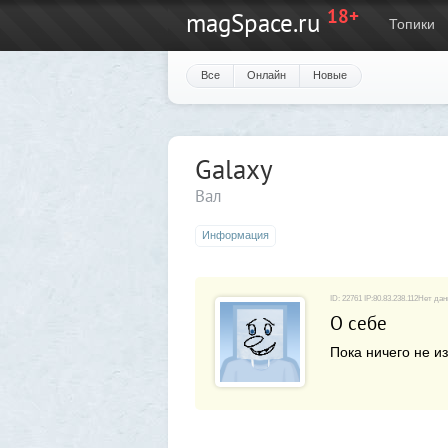
18+
magSpace.ru
Топики
Все
Онлайн
Новые
Galaxy
Вал
Информация
ID: 22761 IP:80.83.238.112Нет да
О себе
Пока ничего не из