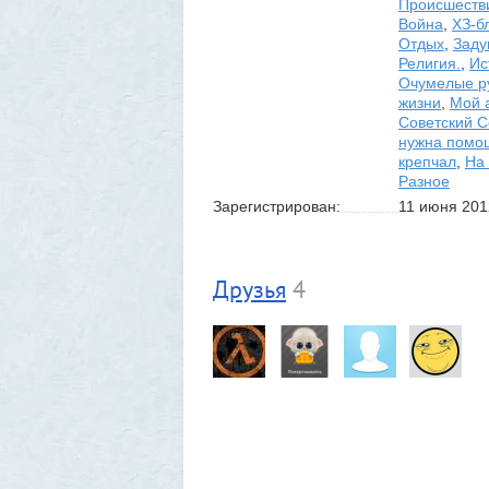
Происшеств
Война
,
ХЗ-б
Отдых
,
Заду
Религия.
,
Ис
Очумелые р
жизни
,
Мой 
Советский 
нужна помо
крепчал
,
На 
Разное
Зарегистрирован:
11 июня 201
Друзья
4