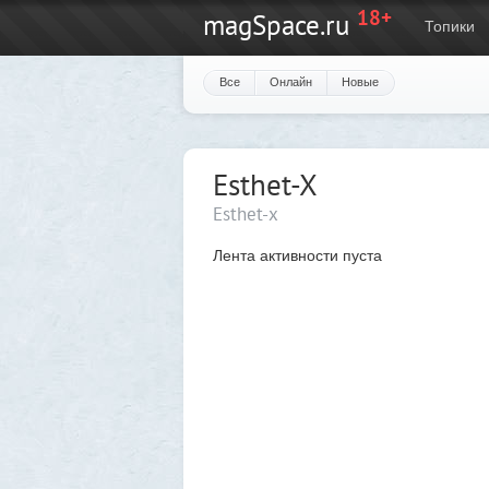
18+
magSpace.ru
Топики
Все
Онлайн
Новые
Esthet-X
Esthet-x
Лента активности пуста