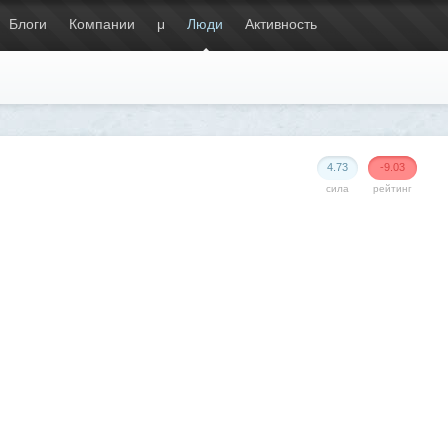
Блоги
Компании
μ
Люди
Активность
4.73
-9.03
сила
рейтинг