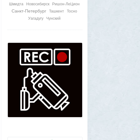
Шмидта
Новосибирск
Ришон-ЛеЦион
Санкт-Петербург
Ташкент
Тосно
Уагадугу
Чунский