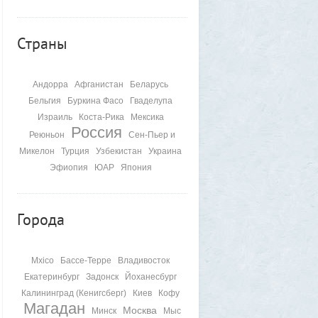
Страны
Андорра
Афганистан
Беларусь
Бельгия
Буркина Фасо
Гваделупа
Израиль
Коста-Рика
Мексика
Россия
Реюньон
Сен-Пьер и
Микелон
Турция
Узбекистан
Украина
Эфиопия
ЮАР
Япония
Города
Mxico
Бассе-Терре
Владивосток
Екатеринбург
Задонск
Йоханесбург
Калининград (Кенигсберг)
Киев
Кофу
Магадан
Москва
Минск
Мыс