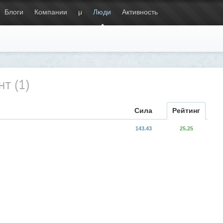
Блоги
Компании
μ
Люди
Активность
т (1)
Сила
Рейтинг
143.43
25.25