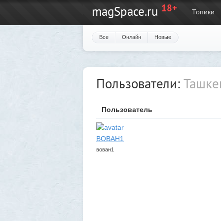
18+
magSpace.ru
Топики
Все
Онлайн
Новые
Пользователи:
Ташкен
Пользователь
BOBAH1
вован1