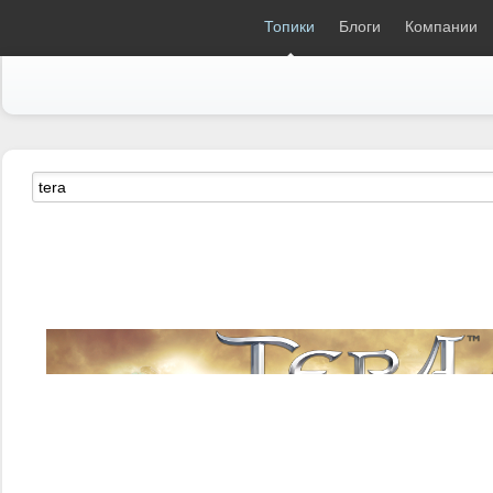
18+
magSpace.ru
Топики
Блоги
Компании
TERA: Rising (официальный клие
ENG]
proИгры