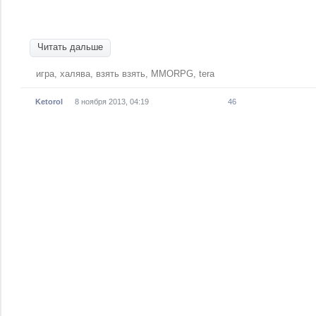
Читать дальше
игра
,
халява
,
взять взять
,
MMORPG
,
tera
Ketorol
8 ноября 2013, 04:19
46
TERA ONLINE [Бесплатный серв
teraonline.org][RePack] [ENG / E
proИгры