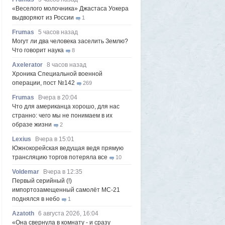
«Веселого молочника» Джастаса Уокера
выдворяют из России
1
Frumas
5 часов назад
Могут ли два человека заселить Землю?
Что говорит наука
8
Axelerator
8 часов назад
Хроника Специальной военной
операции, пост №142
269
Frumas
Вчера в 20:04
Что для американца хорошо, для нас
странно: чего мы не понимаем в их
образе жизни
2
Lexius
Вчера в 15:01
Южнокорейская ведущая ведя прямую
трансляцию торгов потеряла все
10
Voldemar
Вчера в 12:35
Первый серийный (!)
импортозамещенный самолёт МС-21
поднялся в небо
1
Azatoth
6 августа 2026, 16:04
«Она свернула в комнату - и сразу