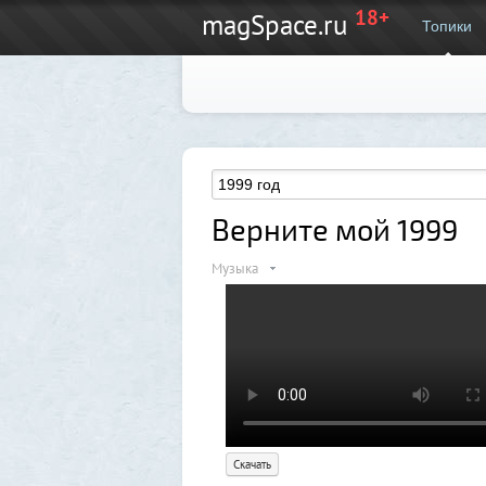
18+
magSpace.ru
Топики
Верните мой 1999
Музыка
Скачать