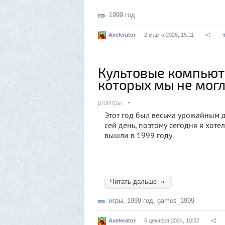
1999 год
Axelerator
2 марта 2026, 15:11
Культовые компьюте
которых мы не могл
proИгры
Этот год был весьма урожайным д
сей день, поэтому сегодня я хоте
вышли в 1999 году.
Читать дальше »
игры
,
1999 год
,
games_1999
Axelerator
5 декабря 2024, 10:37