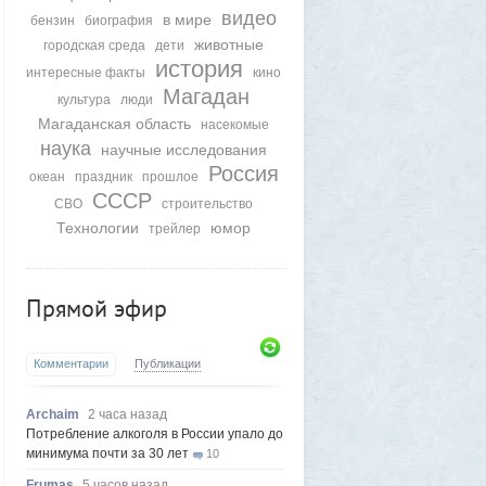
видео
в мире
бензин
биография
животные
городская среда
дети
история
интересные факты
кино
Магадан
культура
люди
Магаданская область
насекомые
наука
научные исследования
Россия
океан
праздник
прошлое
СССР
СВО
строительство
Технологии
юмор
трейлер
Прямой эфир
Комментарии
Публикации
Archaim
2 часа назад
Потребление алкоголя в России упало до
минимума почти за 30 лет
10
Frumas
5 часов назад