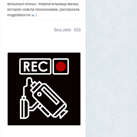
вспыхнул огонь»: покупательница жилья,
которое сожгла пенсионерка, рассказала
подробности
2
Vendetta
6 августа 2026, 06:03
Слип для маломерных судов в Магадане
Весь эфир
·
RSS
запустят в тестовом режиме до конца
лета
5
Frumas
5 августа 2026, 20:09
Утром 5 августа Луна «взорвется»:
падение ракеты Илона Маска на
поверхность спутника можно будет
наблюдать своими глазами
1
Frumas
5 августа 2026, 20:06
Форма имеет значение: один капризный
клиент или как появились чипсы
1
Volk
5 августа 2026, 16:29
Новые закрытые контейнерные
площадки протестируют в Магадане
23
Frumas
5 августа 2026, 01:12
2000 лет никто не замечал, а ИИ увидел:
как технологии помогают археологам
восстановить то, что считалось