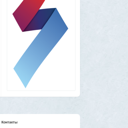
1GR
1 августа 2026, 16:50
"Становится всё яснее"
1
amg610
1 августа 2026, 16:39
Работавшие ранее в РФ мессенджеры
BIP и KakaoTalk перестали работать
1
1GR
1 августа 2026, 14:51
Исторический дом в центре Магадана
выставили на торги за 100 тысяч рублей
10
Allarm
1 августа 2026, 13:50
В Подмосковье мужчина устроил концерт
для соседей в честь своего дня рождения
3
1GR
1 августа 2026, 12:58
Установку пиратской Windows
собираются сделать невозможной
7
1GR
1 августа 2026, 12:56
«Одиссея» сдохла: вышел первый
трейлер индийского фильма «Рамаяна»
1
Контакты
BratOK
1 августа 2026, 00:16