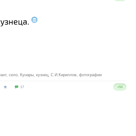
узнеца.
лант
,
село
,
Кунары
,
кузнец
,
С.И.Кириллов
,
фотографии
17
+50