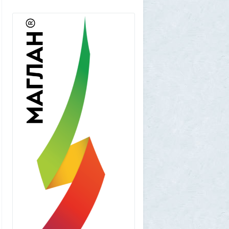
утраченным
1
Frumas
5 августа 2026, 01:11
Китайских роботов-гуманоидов запретят
2
Frumas
4 августа 2026, 20:06
Артемий о текущем моменте
5
Frumas
3 августа 2026, 21:32
Почему укусы насекомых зудят и
чешутся
2
Voldemar
3 августа 2026, 20:17
Как гиганты с Фаэтона и пришельцы из
Нибиру строили цивилизации на Земле
25
1GR
1 августа 2026, 18:36
Леопольд Ашенбреннер: Как 24-летний
щегол заработал $30 млрд на
инвестициях в AI (и потерял их вчера)
3
Frumas
1 августа 2026, 17:10
Вселенная, для человеческого разума -
непостижима
1