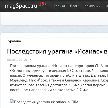
18+
magSpace.ru
Топики
Блоги
Компании
μ
Последствия урагана «Исаиас» 
Планета Земля
После прихода урагана «Исаиас» на территорию США пог
Об этом информирует телеканал NBC со ссылкой на заяв
власти. Отмечается, что люди погибли в штатах Делавэр,
Мэриленд, Нью-Йорк, а также в Северной Каролине. Скор
атмосферного явления достигала 38 м/с. Ураган перемещ
восточном направлении со скоростью 9,7 м/с.