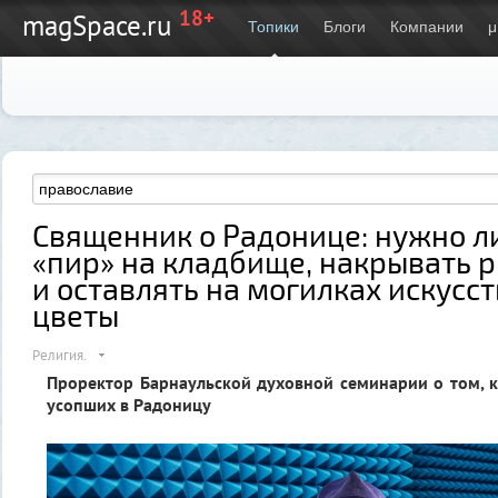
18+
magSpace.ru
Топики
Блоги
Компании
μ
Священник о Радонице: нужно л
«пир» на кладбище, накрывать 
и оставлять на могилках искусс
цветы
Религия.
Проректор Барнаульской духовной семинарии о том, 
усопших в Радоницу