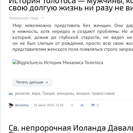
свою долгую жизнь ни разу не 
Уникальные люди
Мир невозможно представить без женщин. Они даря
и нежность, хотя нередко и создают проблемы. Но и
который, дожив до глубокой старости, не видел н
он не был слепым от рождения, просто всю свою жиз
представителям женского пола появляться строго запре
Читать дальше »
религия
,
вера
,
Греция
,
женщины
,
монахи
,
православие
Vendetta
28 июня 2024, 13:56
0
Св. непророчная Иоланда Давал