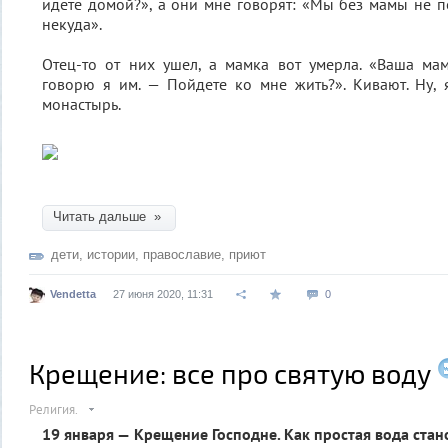
идете домой?», а они мне говорят: «Мы без мамы не п
некуда».
Отец-то от них ушел, а мамка вот умерла. «Ваша ма
говорю я им. — Пойдете ко мне жить?». Кивают. Ну,
монастырь.
Читать дальше »
дети
,
истории
,
православие
,
приют
Vendetta
27 июня 2020, 11:31
0
Крещение: все про святую воду
Религия.
19 января — Крещение Господне. Как простая вода стан