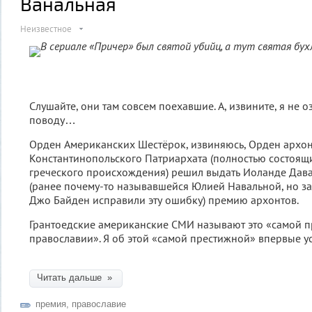
Ванальная
Неизвестное
В сериале «Причер» был святой убийц, а тут святая бух
Слушайте, они там совсем поехавшие. А, извините, я не о
поводу…
Орден Американских Шестёрок, извиняюсь, Орден архо
Константинопольского Патриархата (полностью состоящ
греческого происхождения) решил выдать Иоланде Дав
(ранее почему-то называвшейся Юлией Навальной, но з
Джо Байден исправили эту ошибку) премию архонтов.
Грантоедские американские СМИ называют это «самой п
православии». Я об этой «самой престижной» впервые у
Читать дальше »
премия
,
православие