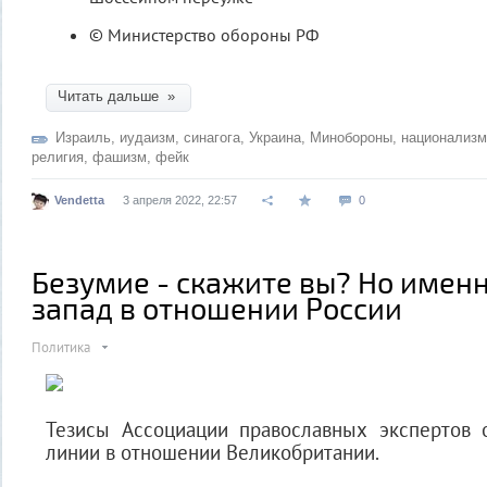
© Министерство обороны РФ
Читать дальше »
Израиль
,
иудаизм
,
синагога
,
Украина
,
Минобороны
,
национализм
религия
,
фашизм
,
фейк
Vendetta
3 апреля 2022, 22:57
0
Безумие - скажите вы? Но именн
запад в отношении России
Политика
Тезисы Ассоциации православных экспертов 
линии в отношении Великобритании.