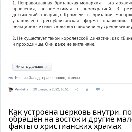
1. Неправославная британская монархия – это архаи
правления, несовместимая с демократией. В резу
достижений товарища Кромвеля в Британии монарх
установлена республиканская форма правления. 
реакционные силы снова восстановили эту средневекову
2. Не существует такой королевской династии, как «Ви
и проходимцы. Они даже не англичане.
Читать дальше »
Россия-Запад
,
православие
,
тезисы
Vendetta
20 февраля 2022, 10:51
0
Как устроена церковь внутри, п
обращён на восток и другие ма
факты о христианских храмах