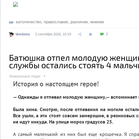
католичество
,
православие
,
различие
,
мнение
Vendetta
3 сентября 2020, 10:19
3
Батюшка отпел молодую женщин
службы остались стоять 4 мал
Уникальные люди
История о настоящем герое!
— Однажды я отпевал молодую женщину,— вспоминает 
Была зима. Смотрю, после отпевания на могиле остал
Все ушли, а эти стоят совсем замерзшие, в резиновых 
не идут никуда. На улице мороз градусов 25.
А самый маленький из них был еще крошечка. Я спр