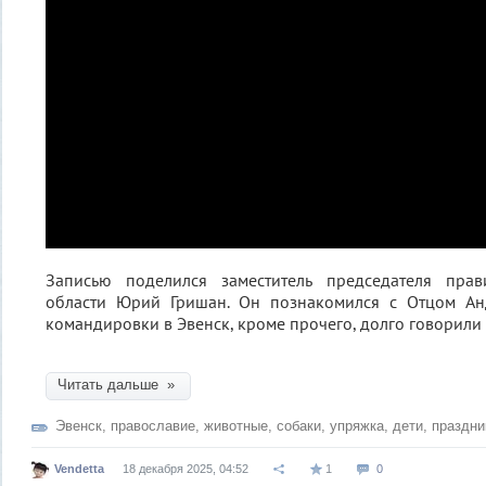
Записью поделился заместитель председателя прав
области Юрий Гришан. Он познакомился с Отцом Ан
командировки в Эвенск, кроме прочего, долго говорили 
Читать дальше »
Эвенск
,
православие
,
животные
,
собаки
,
упряжка
,
дети
,
праздни
Vendetta
18 декабря 2025, 04:52
1
0