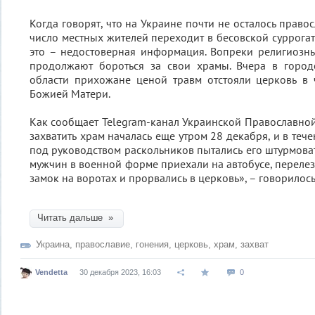
Когда говорят, что на Украине почти не осталось прав
число местных жителей переходит в бесовской суррогат
это – недостоверная информация. Вопреки религиозн
продолжают бороться за свои храмы. Вчера в горо
области прихожане ценой травм отстояли церковь в 
Божией Матери.
Как сообщает Telegram-канал Украинской Православной
захватить храм началась еще утром 28 декабря, и в теч
под руководством раскольников пытались его штурмоват
мужчин в военной форме приехали на автобусе, перелез
замок на воротах и ​​прорвались в церковь», – говорилос
Читать дальше »
Украина
,
православие
,
гонения
,
церковь
,
храм
,
захват
Vendetta
30 декабря 2023, 16:03
0