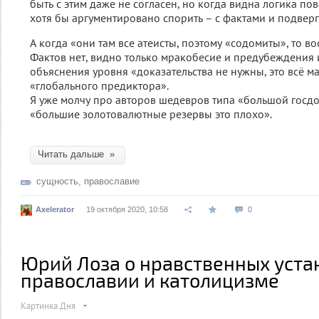
быть с этим даже не согласен, но когда видна логика по
хотя бы аргументировано спорить – с фактами и подвер
А когда «они там все атеисты, поэтому «содомиты», то в
Фактов нет, видно только мракобесие и предубеждения и
объяснения уровня «доказательства не нужны, это всё м
«глобального предиктора».
Я уже молчу про авторов шедевров типа «большой госдо
«большие золотовалютные резервы это плохо».
Читать дальше »
сущность
,
православие
Axelerator
19 октября 2020, 10:58
0
Юрий Лоза о нравственных уста
православии и католицизме
Картинка Дня