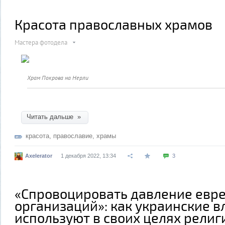
Красота православных храмов
Мастера фотодела
Храм Покрова на Нерли
Читать дальше »
красота
,
православие
,
храмы
Axelerator
1 декабря 2022, 13:34
3
«Спровоцировать давление евр
организаций»: как украинские в
используют в своих целях рели