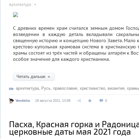
Архитектура
С древних времен храм считался земным домом Господ
возведении в каждую деталь вкладывали сакральн
священную историю и концепцию Нового Завета. Мало кт
крестово-купольная храмовая система в христианскую 
храмы состоят из трёх частей и обращены алтарём к Вост
особое значение для каждого христианина.
Читать дальше »
архитектура
,
Русь
,
православие
,
христианство
,
византия
,
храмы
Vendetta
18 августа 2021, 13:08
0
Пасха, Красная горка и Радониц
церковные даты мая 2021 года