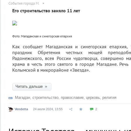
События города М.
Его строительство заняло 11 лет
Фото: Магаданская и синегорская епархия
Как сообщает Магаданская и синегорская епархия,
праздник Обретения честных мощей преподобн
Радонежского, всея России чудотворца, совершено м
храма в честь этого святого в городе Магадане. Речь
Колымской в микрорайоне «Звезда».
Читать дальше »
Магадан
,
строительство
,
православие
,
церковь
,
религия
Vendetta
24 июля 2024, 13:55
2
История Толотоса — мужчины, к