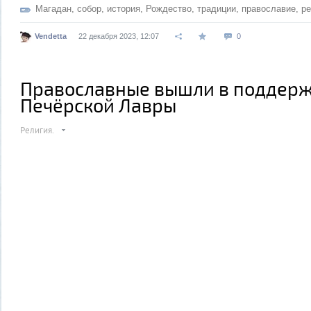
Магадан
,
собор
,
история
,
Рождество
,
традиции
,
православие
,
ре
Vendetta
22 декабря 2023, 12:07
0
Православные вышли в поддерж
Печёрской Лавры
Религия.