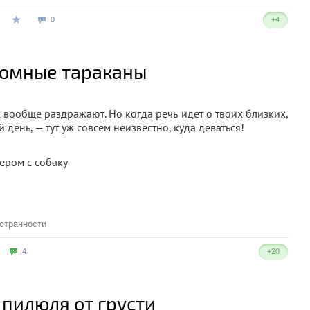
0
+4
громные тараканы
вообще раздражают. Но когда речь идет о твоих близких,
день, — тут уж совсем неизвестно, куда деваться!
странности
4
+20
 пилюля от грусти