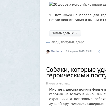
1. Этот мужчина провел два го
почувствовала запах и вышла из
Читать дальше »
люди
,
поступки
,
добро
Vendetta
29 апреля 2025, 13:54
Собаки, которые у
героическими пост
В мире животных
Многие с детства помнят фильм п
героями не только в кино. Они 
охранники и поисковые собаки
лучший друг человека совершал 