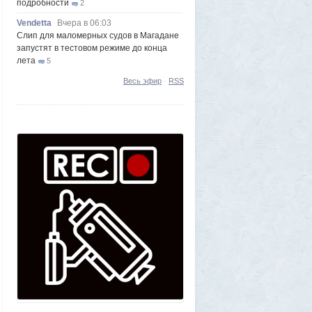
подробности
2
Vendetta
Вчера в 06:03
Слип для маломерных судов в Магадане
запустят в тестовом режиме до конца
лета
5
Frumas
5 августа 2026, 20:09
Весь эфир
·
RSS
Утром 5 августа Луна «взорвется»:
падение ракеты Илона Маска на
поверхность спутника можно будет
наблюдать своими глазами
1
Frumas
5 августа 2026, 20:06
Форма имеет значение: один капризный
клиент или как появились чипсы
1
Volk
5 августа 2026, 16:29
Новые закрытые контейнерные
площадки протестируют в Магадане
23
Frumas
5 августа 2026, 01:12
2000 лет никто не замечал, а ИИ увидел:
как технологии помогают археологам
восстановить то, что считалось
утраченным
1