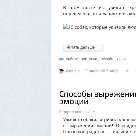
В этом посте вы увидите хра
определенных ситуациях и выхо
Читать дальше »
собаки
,
поступки
,
служба
,
герои
Vendetta
22 ноября 2023, 09:04
Способы выражени
эмоций
В мире животных
Улыбка собаки, игривость кошк
в выражении эмоций! Очевидно,
Признаки радости — виляние х