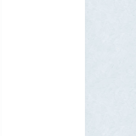
континенте? В двух ответах ошибаются
почти все
1
Azatoth
30 июля 2026, 17:17
Веселые картинки
12
SuperVal
29 июля 2026, 23:44
Плоская земля
1
SuperVal
29 июля 2026, 23:39
Текущий геополитический расклад
4
Voldemar
29 июля 2026, 21:37
Американские жулики
2
chic
28 июля 2026, 23:38
Режиссёры, которые разносили чужие
фильмы
5
Azatoth
28 июля 2026, 21:26
Дети приезжих потушили Вечный огонь и
лишили российского гражданства сразу
две семьи мигрантов
6
1GR
28 июля 2026, 18:25
М или Ж? Как раз и навсегда запомнить
род слова «тюль»?
2