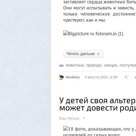
заставляет сердца животных бить
Они могут испытывать и зависть,
только человеческое достояни
чувствуют, как и мы.
Читать дальше »
животные
,
природа
,
эмоции
,
поступки
Vendetta
4 августа 2023, 11:58
У детей своя альте
может довести род
Ваш малыш