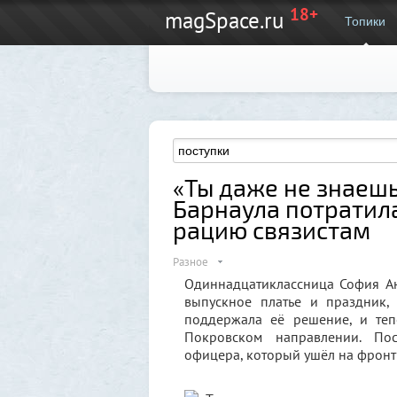
18+
magSpace.ru
Топики
«Ты даже не знаешь
Барнаула потратила
рацию связистам
Разное
Одиннадцатиклассница София Ан
выпускное платье и праздник,
поддержала её решение, и теп
Покровском направлении. Пос
офицера, который ушёл на фронт