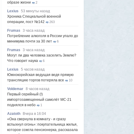
образе жизни
2
Lexius
53 минуты назад
Хроника Специальной военной
операции, пост №142
263
Frumas
3 часа назад
Потребление алкоголя в России упало до
минимума почти за 30 лет
6
Frumas
3 часа назад
Могут ли два человека заселить Землю?
Что говорит наука
6
Lexius
5 часов назад
Южнокорейская ведущая ведя прямую
трансляцию торгов потеряла все
10
Voldemar
8 часов назад
Первый серийный (!)
импортозамещенный самолёт МС-21
поднялся в небо
1
Azatoth
Вчера в 16:04
«Она свернула в комнату - и сразу
вспыхнул огонь»: покупательница жилья,
которое сожгла пенсионерка, рассказала