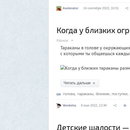
Axelerator
14 сентября 2022, 10:31
Когда у близких о
Разное
Тараканы в голове у окружающих 
с которыми ты общаешься каждый 
Читать дальше »
голова
,
тараканы
,
близкие
,
поступки
,
Vendetta
8 мая 2022, 12:46
Детские шалости —