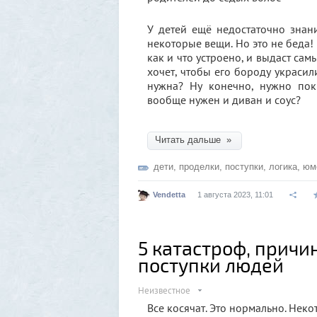
У детей ещё недостаточно знан
некоторые вещи. Но это не беда!
как и что устроено, и выдаст са
хочет, чтобы его бороду украси
нужна? Ну конечно, нужно пок
вообще нужен и диван и соус?
Читать дальше »
дети
,
проделки
,
поступки
,
логика
,
юм
Vendetta
1 августа 2023, 11:01
5 катастроф, причи
поступки людей
Неизвестное
Все косячат. Это нормально. Нек