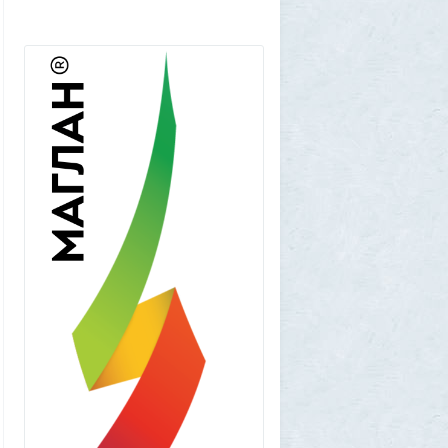
Frumas
5 августа 2026, 01:11
Китайских роботов-гуманоидов запретят
2
Frumas
4 августа 2026, 20:06
Артемий о текущем моменте
5
Frumas
3 августа 2026, 21:32
Почему укусы насекомых зудят и
чешутся
2
Voldemar
3 августа 2026, 20:17
Как гиганты с Фаэтона и пришельцы из
Нибиру строили цивилизации на Земле
25
1GR
1 августа 2026, 18:36
Леопольд Ашенбреннер: Как 24-летний
щегол заработал $30 млрд на
инвестициях в AI (и потерял их вчера)
3
Frumas
1 августа 2026, 17:10
Вселенная, для человеческого разума -
непостижима
1
1GR
1 августа 2026, 16:50
"Становится всё яснее"
1