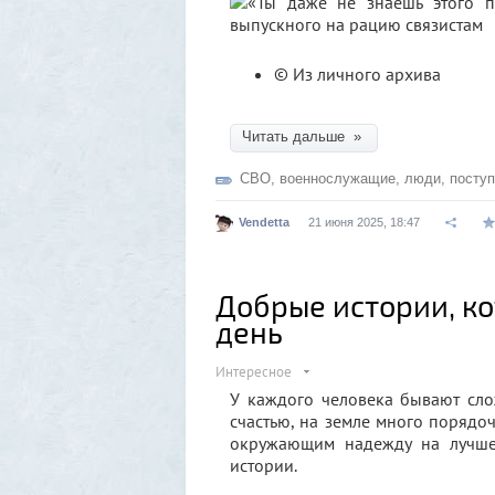
© Из личного архива
Читать дальше »
СВО
,
военнослужащие
,
люди
,
поступ
Vendetta
21 июня 2025, 18:47
Добрые истории, к
день
Интересное
У каждого человека бывают сло
счастью, на земле много поряд
окружающим надежду на лучше
истории.