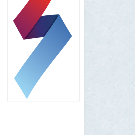
amg610
1 августа 2026, 16:39
Работавшие ранее в РФ мессенджеры
BIP и KakaoTalk перестали работать
1
1GR
1 августа 2026, 14:51
Исторический дом в центре Магадана
выставили на торги за 100 тысяч рублей
10
Allarm
1 августа 2026, 13:50
В Подмосковье мужчина устроил концерт
для соседей в честь своего дня рождения
3
1GR
1 августа 2026, 12:58
Установку пиратской Windows
собираются сделать невозможной
7
1GR
1 августа 2026, 12:56
«Одиссея» сдохла: вышел первый
трейлер индийского фильма «Рамаяна»
1
BratOK
1 августа 2026, 00:16
Почему иностранцы охотятся за
советским радиоприёмником
«Океан-214»
2