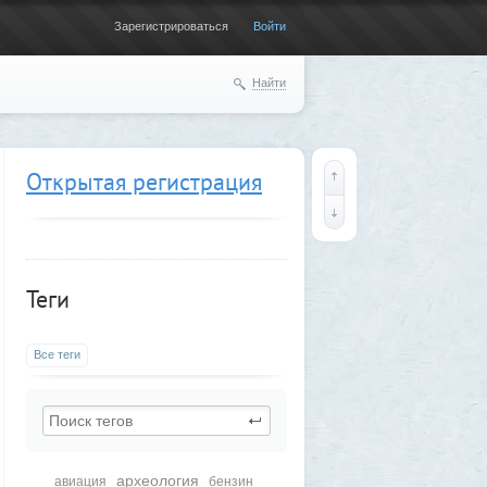
Зарегистрироваться
Войти
Найти
Открытая регистрация
Теги
Все теги
археология
авиация
бензин