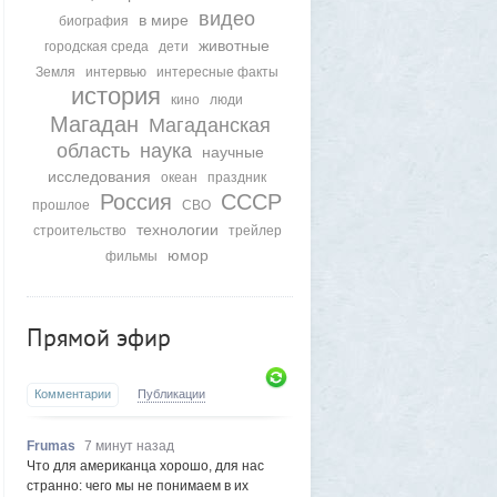
видео
в мире
биография
животные
городская среда
дети
Земля
интервью
интересные факты
история
кино
люди
Магадан
Магаданская
область
наука
научные
исследования
океан
праздник
Россия
СССР
прошлое
СВО
технологии
строительство
трейлер
юмор
фильмы
Прямой эфир
Комментарии
Публикации
Frumas
7 минут назад
Что для американца хорошо, для нас
странно: чего мы не понимаем в их