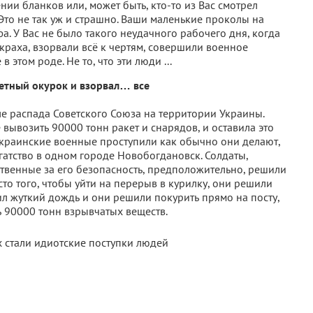
и бланков или, может быть, кто-то из Вас смотрел
 Это не так уж и страшно. Ваши маленькие проколы на
а. У Вас не было такого неудачного рабочего дня, когда
раха, взорвали всё к чертям, совершили военное
 этом роде. Не то, что эти люди ...
етный окурок и взорвал… все
ле распада Советского Союза на территории Украины.
 вывозить 90000 тонн ракет и снарядов, и оставила это
Украинские военные проступили как обычно они делают,
гатство в одном городе Новобогдановск. Солдаты,
твенные за его безопасность, предположительно, решили
то того, чтобы уйти на перерыв в курилку, они решили
лил жуткий дождь и они решили покурить прямо на посту,
 90000 тонн взрывчатых веществ.