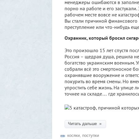
менеджеры ошибаются в заполнени
порно на работе и его застукали.
рабочем месте вовсе не катастроф
Вы стали причиной финансового к
преступление или что-нибудь еще в
Охранник, который бросил сигар
Это произошло 15 лет спустя пос
Россия – щедрая душа, решила не
богатство украинским военным. 
собрали всё это смертоносное бо
охранявшие вооружение и ответс
покурить во время смены. Но вмес
упростить себе жизнь. На улице 
точнее на складе… где хранилось
Читать дальше »
косяки
,
поступки