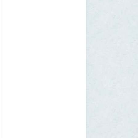
Allarm
31 июля 2026, 13:09
127 минут в аду: что успела снять
«Венера-13» до того, как её убила жара
2
muskul
31 июля 2026, 08:53
Крузак на прокачку
1
Zmey
31 июля 2026, 08:02
«Жена присаживалась к детям и
тихонько говорила на русском»: как
латвиец переехал в Псковскую область
1
Ult
31 июля 2026, 01:06
Борис Вальехо написал последнюю
картину и уходит на покой
1
1GR
30 июля 2026, 18:12
Две девушки столкнулись с медведем на
туристической тропе у Магадана
1
1GR
30 июля 2026, 17:30
Что случилось?
2
SuperVal
30 июля 2026, 17:27
Какая страна самая большая на каждом