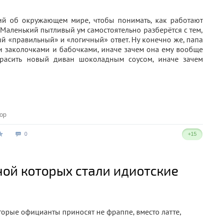
ий об окружающем мире, чтобы понимать, как работают
 Маленький пытливый ум самостоятельно разберётся с тем,
мый «правильный» и «логичный» ответ. Ну конечно же, папа
ли заколочками и бабочками, иначе зачем она ему вообще
расить новый диван шоколадным соусом, иначе зачем
ор
0
+15
ной которых стали идиотские
оторые официанты приносят не фраппе, вместо латте,