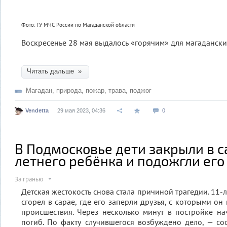
Фото: ГУ МЧС России по Магаданской области
Воскресенье 28 мая выдалось «горячим» для магаданск
Читать дальше »
Магадан
,
природа
,
пожар
,
трава
,
поджог
Vendetta
29 мая 2023, 04:36
0
В Подмосковье дети закрыли в с
летнего ребёнка и подожгли его
За гранью
Детская жестокость снова стала причиной трагедии. 11
сгорел в сарае, где его заперли друзья, с которыми он
происшествия. Через несколько минут в постройке н
погиб. По факту случившегося возбуждено дело, — с