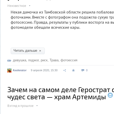
Неизвестное
Некая дамочка из Тамбовской области решила побалова
фоточками. Вместе с фотографом она подожгла сухую тр
фотосессию. Правда, результаты у публики восторга на в
фотомодели обещали всяческие кары.
Читать дальше »
девушка
,
поджог
,
риск
,
Трава
,
фотоессия
Axelerator
9 апреля 2020, 15:30
0
Зачем на самом деле Герострат 
чудес света — храм Артемиды
Взгляд в прошлое