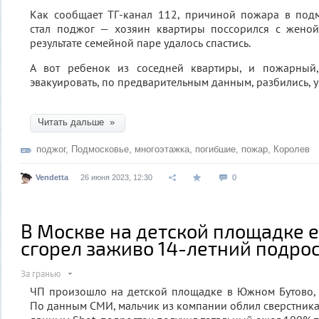
Как сообщает ТГ-канал 112, причиной пожара в под
стал поджог — хозяин квартиры поссорился с женой
результате семейной паре удалось спастись.
А вот ребенок из соседней квартиры, и пожарный,
эвакуировать, по предварительным данным, разбились, уп
Читать дальше »
поджог
,
Подмосковье
,
многоэтажка
,
погибшие
,
пожар
,
Королев
Vendetta
26 июня 2023, 12:30
0
В Москве на детской площадке е
сгорел заживо 14-летний подро
За гранью
ЧП произошло на детской площадке в Южном Бутово, 
По данным СМИ, мальчик из компании облил сверстника