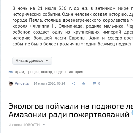
В ночь на 21 июля 356 г. до н.э. в античном мире
исторических события. Один человек создал историю, др
городе Пелла, столице древнегреческого королевства 
короля Филиппа II, Олимпиада, родила мальчика. Че
ребёнок создаст одну из крупнейших империй древ
историю большей части Европы, Азии и северо-вос
событие было более прозаичным: один безумец поджёг 
Читать дальше »
храм
,
Греция
,
пожар
,
поджог
,
история
Vendetta
14 марта 2020, 06:24
0
Экологов поймали на поджоге л
Амазонии ради пожертвований
И снова НОВОСТИ