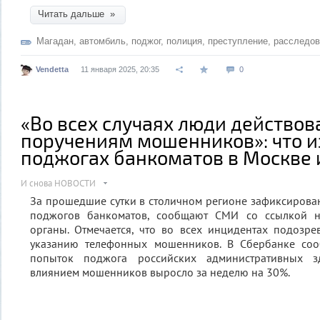
Читать дальше »
Магадан
,
автомбиль
,
поджог
,
полиция
,
преступление
,
расследов
Vendetta
11 января 2025, 20:35
0
«Во всех случаях люди действов
поручениям мошенников»: что и
поджогах банкоматов в Москве 
И снова НОВОСТИ
За прошедшие сутки в столичном регионе зафиксирован
поджогов банкоматов, сообщают СМИ со ссылкой н
органы. Отмечается, что во всех инцидентах подозр
указанию телефонных мошенников. В Сбербанке соо
попыток поджога российских административных 
влиянием мошенников выросло за неделю на 30%.