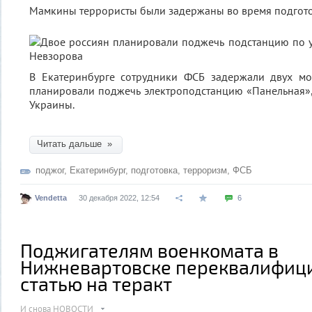
Мамкины террористы были задержаны во время подгото
В Екатеринбурге сотрудники ФСБ задержали двух м
планировали поджечь электроподстанцию «Панельная»,
Украины.
Читать дальше »
поджог
,
Екатеринбург
,
подготовка
,
терроризм
,
ФСБ
Vendetta
30 декабря 2022, 12:54
6
Поджигателям военкомата в
Нижневартовске переквалифиц
статью на теракт
И снова НОВОСТИ