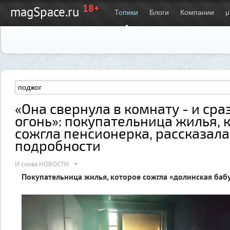
18+
magSpace.ru
Топики
Блоги
Компании
μ
«Она свернула в комнату - и сра
огонь»: покупательница жилья, 
сожгла пенсионерка, рассказала
подробности
И снова НОВОСТИ
Покупательница жилья, которое сожгла «долинская бабу