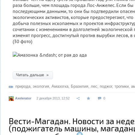
раза больше, чем площадь города Лос-Анжелес. Если б
последующими данными, то они бы подтвердили опасен
экологических активистов, которые предостерегают, что 
добыча полезных ископаемых и проектов инфраструктур
сочетании с изменениями в долголетней экологической 
изменят прогресс, достигнутый против вырубки лесов, в
(30 фото)
Читать дальше »
природа
,
экология
,
Амазогка
,
Бразилия
,
лес
,
поджог
,
тропики
,
а
Axelerator
2 декабря 2013, 12:52
0
Вести-Магадан. Новости за нед
(поджигатель машины, магадан