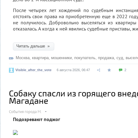
После четырех лет хождений по судебным инстанци
отстоять свои права на приобретенную еще в 2022 году
не получилось. Добровольно выселяться из квартиры
отказалась. А когда к ней явились судебные приставы, 
Читать дальше »
Москва
,
квартира
,
мошенники
,
покупатель
,
продажа
,
суд
,
высел
Visible_after_the_vote
6 августа 2026, 06:47
2
Собаку спасли из горящего вне
Магадане
События города М.
Подозревают поджог