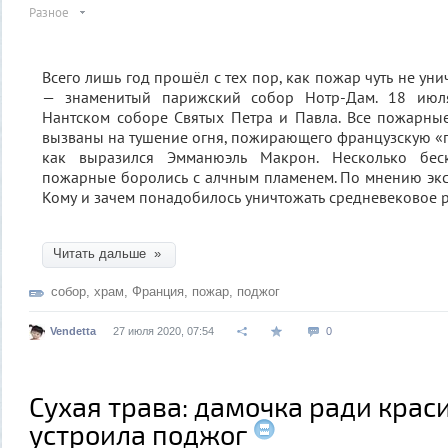
Разное
Всего лишь год прошёл с тех пор, как пожар чуть не у
— знаменитый парижский собор Нотр-Дам. 18 июл
Нантском соборе Святых Петра и Павла. Все пожарны
вызваны на тушение огня, пожирающего французскую «
как выразился Эмманюэль Макрон. Несколько бес
пожарные боролись с алчным пламенем. По мнению экс
Кому и зачем понадобилось уничтожать средневековое 
Читать дальше »
собор
,
храм
,
Франция
,
пожар
,
поджог
Vendetta
27 июля 2020, 07:54
0
Сухая трава: дамочка ради крас
устроила поджог