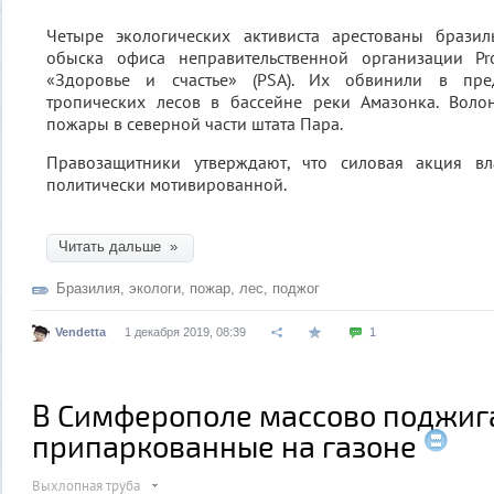
Четыре экологических активиста арестованы брази
обыска офиса неправительственной организации Pro
«Здоровье и счастье» (PSA). Их обвинили в пре
тропических лесов в бассейне реки Амазонка. Воло
пожары в северной части штата Пара.
Правозащитники утверждают, что силовая акция вл
политически мотивированной.
Читать дальше »
Бразилия
,
экологи
,
пожар
,
лес
,
поджог
Vendetta
1 декабря 2019, 08:39
1
В Симферополе массово поджиг
припаркованные на газоне
Выхлопная труба