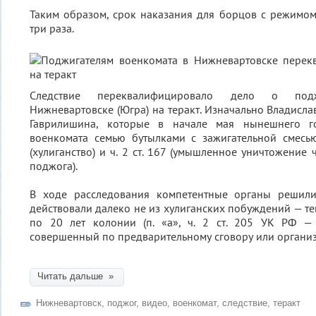
Таким образом, срок наказания для борцов с режимо
три раза.
Следствие переквалифицировало дело о под
Нижневартовске (Югра) на теракт. Изначально Владисла
Гаврилишина, которые в начале мая нынешнего г
военкомата семью бутылками с зажигательной смесью
(хулиганство) и ч. 2 ст. 167 (умышленное уничтожение
поджога).
В ходе расследования компетентные органы решили
действовали далеко не из хулиганских побуждений — те
по 20 лет колонии (п. «а», ч. 2 ст. 205 УК РФ — 
совершенный по предварительному сговору или организ
Читать дальше »
Нижневартовск
,
поджог
,
видео
,
военкомат
,
следствие
,
теракт