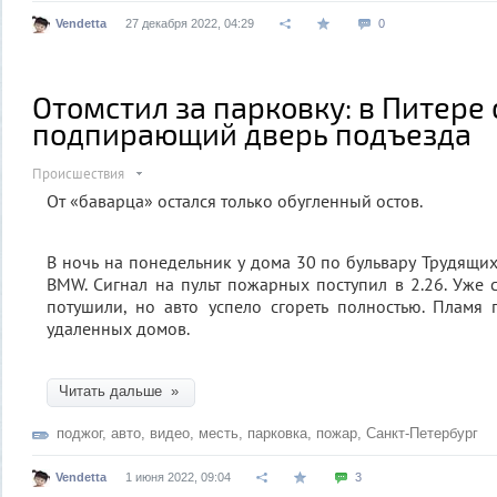
Vendetta
27 декабря 2022, 04:29
0
Отомстил за парковку: в Питере
подпирающий дверь подъезда
Происшествия
От «баварца» остался только обугленный остов.
В ночь на понедельник у дома 30 по бульвару Трудящих
BMW. Сигнал на пульт пожарных поступил в 2.26. Уже 
потушили, но авто успело сгореть полностью. Пламя
удаленных домов.
Читать дальше »
поджог
,
авто
,
видео
,
месть
,
парковка
,
пожар
,
Санкт-Петербург
Vendetta
1 июня 2022, 09:04
3