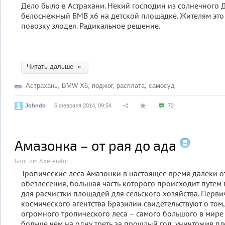
Дело было в Астрахани. Некий господин из солнечного 
белоснежный БМВ х6 на детской площадке. Жителям это 
повозку злодея. Радикальное решение.
Читать дальше »
Астрахань
,
BMW X6
,
поджог
,
расплата
,
самосуд
Johndo
6 февраля 2014, 09:54
72
Амазонка – от рая до ада
Блог им. Axelerator
Тропические леса Амазонки в настоящее время далеки 
обезлесения, большая часть которого происходит путе
для расчистки площадей для сельского хозяйства. Перв
космического агентства Бразилии свидетельствуют о том
огромного тропического леса – самого большого в мире 
больше чем на одну треть за прошлый год, уничтожив п