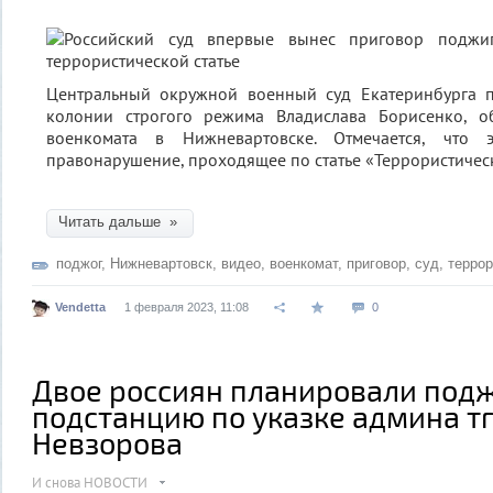
Центральный окружной военный суд Екатеринбурга 
колонии строгого режима Владислава Борисенко, о
военкомата в Нижневартовске. Отмечается, что 
правонарушение, проходящее по статье «Террористическ
Читать дальше »
поджог
,
Нижневартовск
,
видео
,
военкомат
,
приговор
,
суд
,
терро
Vendetta
1 февраля 2023, 11:08
0
Двое россиян планировали под
подстанцию по указке админа т
Невзорова
И снова НОВОСТИ