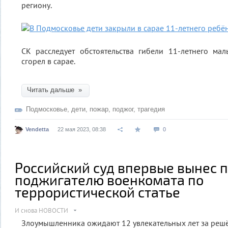
региону.
СК расследует обстоятельства гибели 11-летнего ма
сгорел в сарае.
Читать дальше »
Подмосковье
,
дети
,
пожар
,
поджог
,
трагедия
Vendetta
22 мая 2023, 08:38
0
Российский суд впервые вынес 
поджигателю военкомата по
террористической статье
И снова НОВОСТИ
Злоумышленника ожидают 12 увлекательных лет за решё