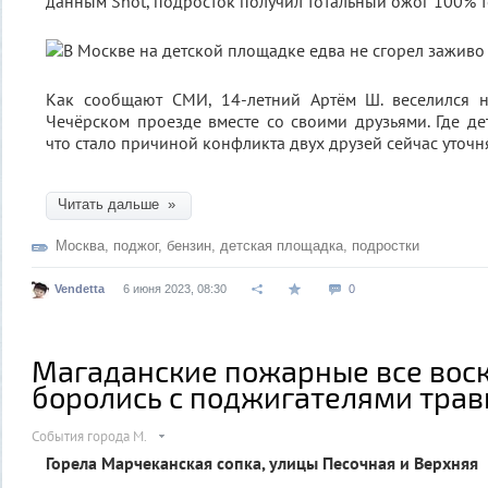
данным Shot, подросток получил тотальный ожог 100% т
Как сообщают СМИ, 14-летний Артём Ш. веселился 
Чечёрском проезде вместе со своими друзьями. Где д
что стало причиной конфликта двух друзей сейчас уточн
Читать дальше »
Москва
,
поджог
,
бензин
,
детская площадка
,
подростки
Vendetta
6 июня 2023, 08:30
0
Магаданские пожарные все вос
боролись с поджигателями тра
События города М.
Горела Марчеканская сопка, улицы Песочная и Верхняя