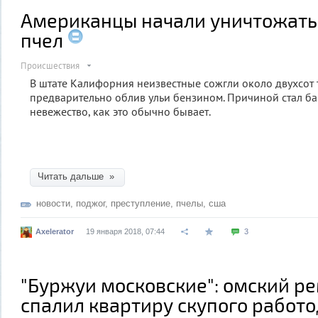
Американцы начали уничтожать
пчел
Происшествия
В штате Калифорния неизвестные сожгли около двухсот 
предварительно облив ульи бензином. Причиной стал ба
невежество, как это обычно бывает.
Читать дальше »
новости
,
поджог
,
преступление
,
пчелы
,
сша
Axelerator
19 января 2018, 07:44
3
"Буржуи московские": омский р
спалил квартиру скупого работ