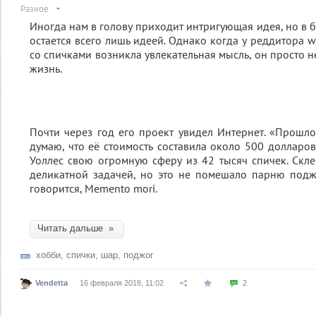
Разное
Иногда нам в голову приходит интригующая идея, но в 
остается всего лишь идеей. Однако когда у реддитора 
со спичками возникла увлекательная мысль, он просто не
жизнь.
Почти через год его проект увидел Интернет. «Прошло
думаю, что её стоимость составила около 500 долларо
Уоллес свою огромную сферу из 42 тысяч спичек. Скл
деликатной задачей, но это не помешало парню подж
говорится, Memento mori.
Читать дальше »
хобби
,
спички
,
шар
,
поджог
Vendetta
16 февраля 2018, 11:02
2