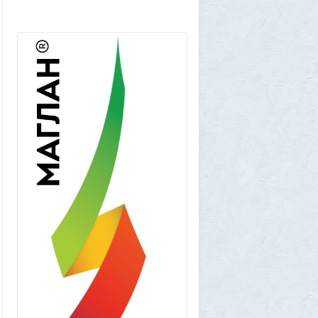
Frumas
5 августа 2026, 01:11
Китайских роботов-гуманоидов запретят
2
Frumas
4 августа 2026, 20:06
Артемий о текущем моменте
5
Frumas
3 августа 2026, 21:32
Почему укусы насекомых зудят и
чешутся
2
Voldemar
3 августа 2026, 20:17
Как гиганты с Фаэтона и пришельцы из
Нибиру строили цивилизации на Земле
25
1GR
1 августа 2026, 18:36
Леопольд Ашенбреннер: Как 24-летний
щегол заработал $30 млрд на
инвестициях в AI (и потерял их вчера)
3
Frumas
1 августа 2026, 17:10
Вселенная, для человеческого разума -
непостижима
1
1GR
1 августа 2026, 16:50
"Становится всё яснее"
1