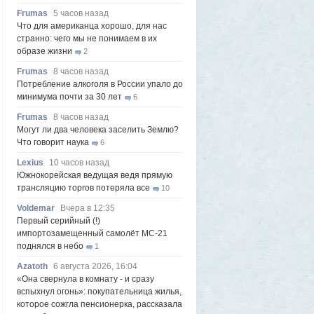
Frumas
5 часов назад
Что для американца хорошо, для нас
странно: чего мы не понимаем в их
образе жизни
2
Frumas
8 часов назад
Потребление алкоголя в России упало до
минимума почти за 30 лет
6
Frumas
8 часов назад
Могут ли два человека заселить Землю?
Что говорит наука
6
Lexius
10 часов назад
Южнокорейская ведущая ведя прямую
трансляцию торгов потеряла все
10
Voldemar
Вчера в 12:35
Первый серийный (!)
импортозамещенный самолёт МС-21
поднялся в небо
1
Azatoth
6 августа 2026, 16:04
«Она свернула в комнату - и сразу
вспыхнул огонь»: покупательница жилья,
которое сожгла пенсионерка, рассказала