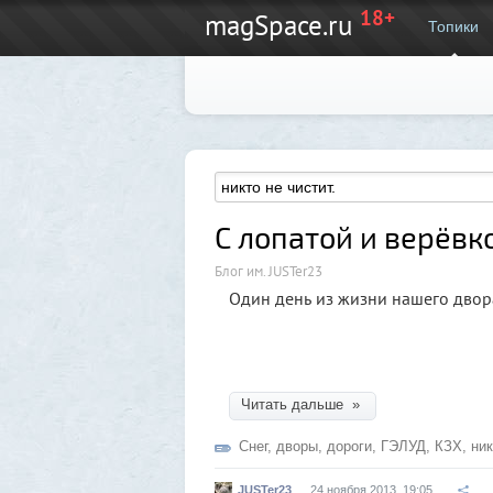
18+
magSpace.ru
Топики
С лопатой и верёвк
Блог им. JUSTer23
Один день из жизни нашего двор
Читать дальше »
Снег
,
дворы
,
дороги
,
ГЭЛУД
,
КЗХ
,
ник
JUSTer23
24 ноября 2013, 19:05