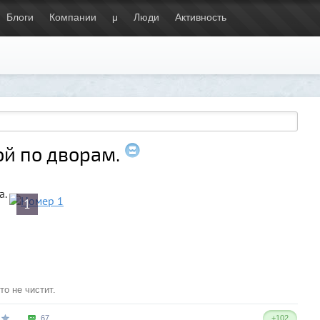
Блоги
Компании
μ
Люди
Активность
ой по дворам.
а.
1
то не чистит.
67
+102