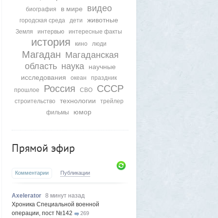
видео
в мире
биография
животные
городская среда
дети
Земля
интервью
интересные факты
история
кино
люди
Магадан
Магаданская
область
наука
научные
исследования
океан
праздник
Россия
СССР
прошлое
СВО
технологии
строительство
трейлер
юмор
фильмы
Прямой эфир
Комментарии
Публикации
Axelerator
8 минут назад
Хроника Специальной военной
операции, пост №142
269