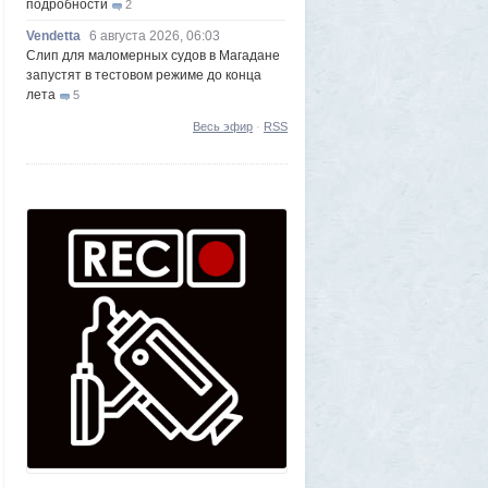
подробности
2
Vendetta
6 августа 2026, 06:03
Слип для маломерных судов в Магадане
запустят в тестовом режиме до конца
лета
5
Frumas
5 августа 2026, 20:09
Весь эфир
·
RSS
Утром 5 августа Луна «взорвется»:
падение ракеты Илона Маска на
поверхность спутника можно будет
наблюдать своими глазами
1
Frumas
5 августа 2026, 20:06
Форма имеет значение: один капризный
клиент или как появились чипсы
1
Volk
5 августа 2026, 16:29
Новые закрытые контейнерные
площадки протестируют в Магадане
23
Frumas
5 августа 2026, 01:12
2000 лет никто не замечал, а ИИ увидел:
как технологии помогают археологам
восстановить то, что считалось
утраченным
1