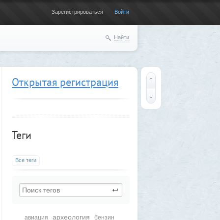
Зарегистрироваться
Войти
Найти
Открытая регистрация
Теги
Все теги
археология
авиация
бензин