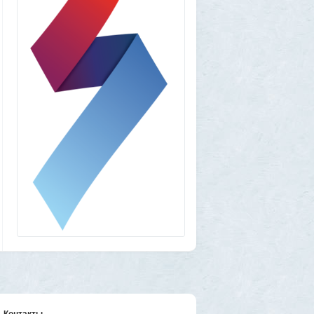
amg610
1 августа 2026, 16:39
Работавшие ранее в РФ мессенджеры
BIP и KakaoTalk перестали работать
1
1GR
1 августа 2026, 14:51
Исторический дом в центре Магадана
выставили на торги за 100 тысяч рублей
10
Allarm
1 августа 2026, 13:50
В Подмосковье мужчина устроил концерт
для соседей в честь своего дня рождения
3
1GR
1 августа 2026, 12:58
Установку пиратской Windows
собираются сделать невозможной
7
1GR
1 августа 2026, 12:56
«Одиссея» сдохла: вышел первый
трейлер индийского фильма «Рамаяна»
1
BratOK
1 августа 2026, 00:16
Почему иностранцы охотятся за
советским радиоприёмником
«Океан-214»
2
Контакты