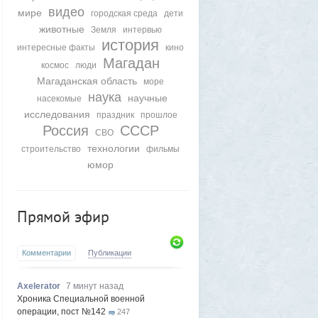
видео
мире
городская среда
дети
животные
Земля
интервью
история
интересные факты
кино
Магадан
космос
люди
Магаданская область
море
наука
научные
насекомые
исследования
праздник
прошлое
Россия
СССР
СВО
технологии
строительство
фильмы
юмор
Прямой эфир
Комментарии
Публикации
Axelerator
7 минут назад
Хроника Специальной военной
операции, пост №142
247