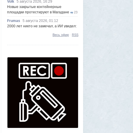
Volk
5 августа 2026, 16:29
Новые закрытые контейнерные
площадки протестируют в Магадане
23
Frumas
5 августа 2026, 01:12
2000 лет никто не замечал, а ИИ увидел:
как технологии помогают археологам
Весь эфир
·
RSS
восстановить то, что считалось
утраченным
1
Frumas
5 августа 2026, 01:11
Китайских роботов-гуманоидов запретят
2
Frumas
4 августа 2026, 20:06
Артемий о текущем моменте
5
Axelerator
4 августа 2026, 18:49
Южнокорейская ведущая ведя прямую
трансляцию торгов потеряла все
9
Frumas
3 августа 2026, 21:32
Почему укусы насекомых зудят и
чешутся
2
Voldemar
3 августа 2026, 20:17
Как гиганты с Фаэтона и пришельцы из