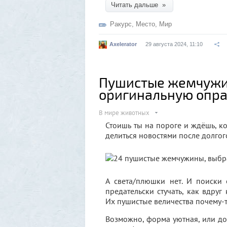
Читать дальше »
Ракурс
,
Место
,
Мир
Axelerator
29 августа 2024, 11:10
Пушистые жемчужи
оригинальную опр
В мире животных
Стоишь ты на пороге и ждёшь, к
делиться новостями после долгог
А света/плюшки нет. И поиски
предательски стучать, как вдр
Их пушистые величества почему-т
Возможно, форма уютная, или дос