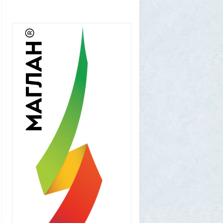
Нибиру строили цивилизации на Земле
25
1GR
1 августа 2026, 18:36
Леопольд Ашенбреннер: Как 24-летний
щегол заработал $30 млрд на
инвестициях в AI (и потерял их вчера)
3
Frumas
1 августа 2026, 17:10
Вселенная, для человеческого разума -
непостижима
1
1GR
1 августа 2026, 16:50
"Становится всё яснее"
1
amg610
1 августа 2026, 16:39
Работавшие ранее в РФ мессенджеры
BIP и KakaoTalk перестали работать
1
1GR
1 августа 2026, 14:51
Исторический дом в центре Магадана
выставили на торги за 100 тысяч рублей
10
Allarm
1 августа 2026, 13:50
В Подмосковье мужчина устроил концерт
для соседей в честь своего дня рождения
3