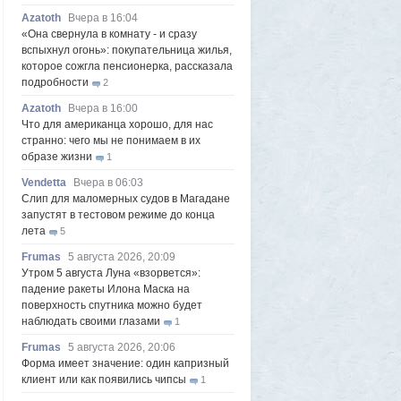
Azatoth
Вчера в 16:04
«Она свернула в комнату - и сразу
вспыхнул огонь»: покупательница жилья,
которое сожгла пенсионерка, рассказала
подробности
2
Azatoth
Вчера в 16:00
Что для американца хорошо, для нас
странно: чего мы не понимаем в их
образе жизни
1
Vendetta
Вчера в 06:03
Слип для маломерных судов в Магадане
запустят в тестовом режиме до конца
лета
5
Frumas
5 августа 2026, 20:09
Утром 5 августа Луна «взорвется»:
падение ракеты Илона Маска на
поверхность спутника можно будет
наблюдать своими глазами
1
Frumas
5 августа 2026, 20:06
Форма имеет значение: один капризный
клиент или как появились чипсы
1