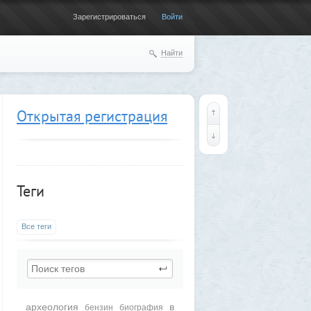
Зарегистрироваться
Войти
Найти
Открытая регистрация
Теги
Все теги
археология
в
бензин
биография