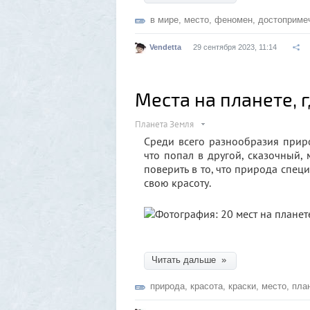
в мире
,
место
,
феномен
,
достоприме
Vendetta
29 сентября 2023, 11:14
Места на планете, 
Планета Земля
Среди всего разнообразия приро
что попал в другой, сказочный, 
поверить в то, что природа спец
свою красоту.
Читать дальше »
природа
,
красота
,
краски
,
место
,
пла