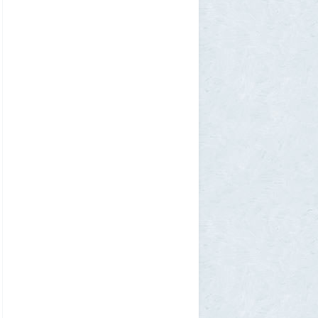
Американские жулики
2
chic
28 июля 2026, 23:38
Режиссёры, которые разносили чужие
фильмы
5
Azatoth
28 июля 2026, 21:26
Дети приезжих потушили Вечный огонь и
лишили российского гражданства сразу
две семьи мигрантов
6
1GR
28 июля 2026, 18:25
М или Ж? Как раз и навсегда запомнить
род слова «тюль»?
2
SuperVal
28 июля 2026, 18:12
Сибирские траппы: что скрывается под
огромной частью России
4
Allarm
28 июля 2026, 17:36
Фекальная эпидемия в Тюмени
8
Allarm
28 июля 2026, 17:24
За 500 лет до рождения Христа
1
Allarm
28 июля 2026, 16:50
Хроника Специальной военной