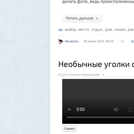
делать фото, ведь преисполненн
Читать дальше »
выбор
,
место
,
отдых
,
дом
,
кошки
,
рак
Vendetta
28 июля 2024, 06:54
Необычные уголки 
Клуб путешественников
Скачать