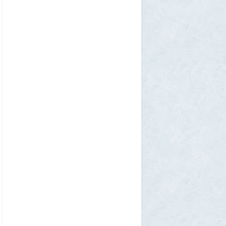
1
Ult
31 июля 2026, 01:06
Борис Вальехо написал последнюю
картину и уходит на покой
1
1GR
30 июля 2026, 18:12
Две девушки столкнулись с медведем на
туристической тропе у Магадана
1
1GR
30 июля 2026, 17:30
Что случилось?
2
SuperVal
30 июля 2026, 17:27
Какая страна самая большая на каждом
континенте? В двух ответах ошибаются
почти все
1
Azatoth
30 июля 2026, 17:17
Веселые картинки
12
SuperVal
29 июля 2026, 23:44
Плоская земля
1
SuperVal
29 июля 2026, 23:39
Текущий геополитический расклад
4
Voldemar
29 июля 2026, 21:37