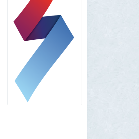
1GR
1 августа 2026, 12:58
Установку пиратской Windows
собираются сделать невозможной
7
1GR
1 августа 2026, 12:56
«Одиссея» сдохла: вышел первый
трейлер индийского фильма «Рамаяна»
1
BratOK
1 августа 2026, 00:16
Почему иностранцы охотятся за
советским радиоприёмником
«Океан-214»
2
Allarm
31 июля 2026, 13:09
127 минут в аду: что успела снять
«Венера-13» до того, как её убила жара
2
muskul
31 июля 2026, 08:53
Крузак на прокачку
1
Zmey
31 июля 2026, 08:02
«Жена присаживалась к детям и
тихонько говорила на русском»: как
латвиец переехал в Псковскую область