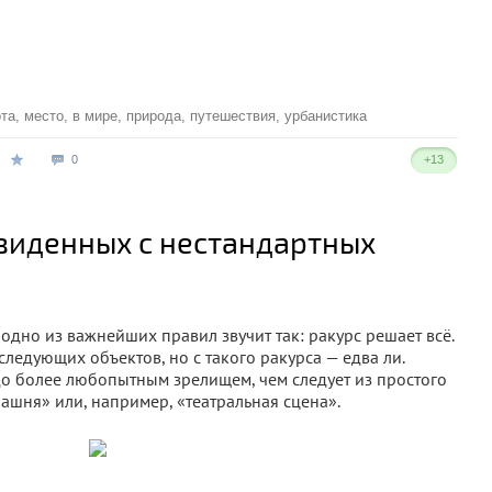
ота
,
место
,
в мире
,
природа
,
путешествия
,
урбанистика
0
+13
увиденных с нестандартных
 одно из важнейших правил звучит так: ракурс решает всё.
ледующих объектов, но с такого ракурса — едва ли.
до более любопытным зрелищем, чем следует из простого
башня» или, например, «театральная сцена».