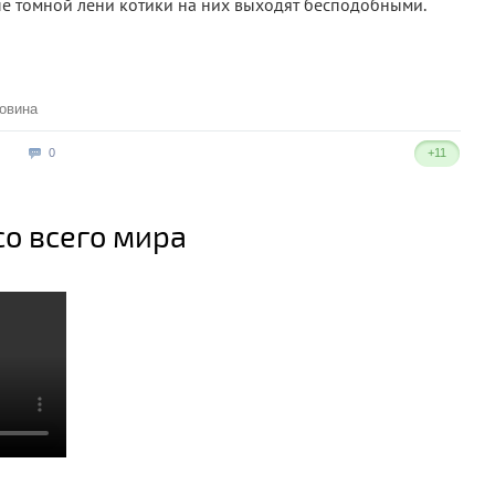
ые томной лени котики на них выходят бесподобными.
овина
0
+11
со всего мира