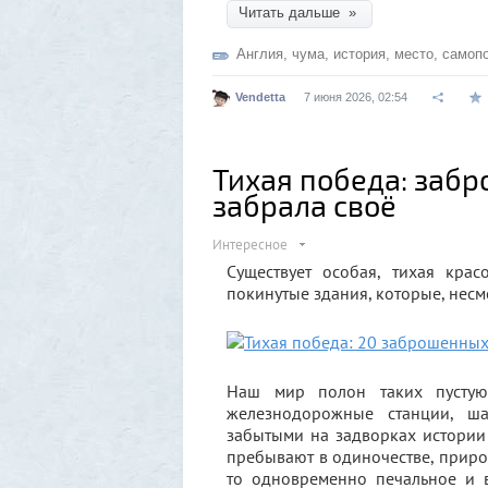
Читать дальше »
Англия
,
чума
,
история
,
место
,
самоп
Vendetta
7 июня 2026, 02:54
Тихая победа: забр
забрала своё
Интересное
Существует особая, тихая кра
покинутые здания, которые, нес
Наш мир полон таких пустую
железнодорожные станции, ша
забытыми на задворках истории
пребывают в одиночестве, природ
то одновременно печальное и 