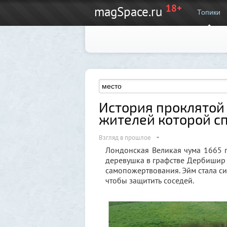
18+
magSpace.ru
Топики
История проклятой
жителей которой с
Взгляд в прошлое
Лондонская Великая чума 1665 
деревушка в графстве Дербишир в
самопожертвования. Эйм стала си
чтобы защитить соседей.