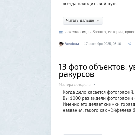
всегда находит свой путь.
Читать дальше »
археология
,
заброшка
,
история
,
крас
Vendetta
17 сентября 2025, 03:16
13 фото объектов, 
ракурсов
Мастера фотодела
Когда дело касается фотографий,
Вы 1000 раз видели фотографии с
Именно это делает снимки гораз
названия, такого как «Эйфелева 