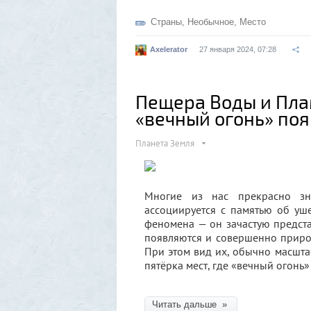
Страны
,
Необычное
,
Место
Axelerator
27 января 2024, 07:28
Пещера Воды и Плам
«вечный огонь» по
Планета Земля
Многие из нас прекрасно зн
ассоциируется с памятью об уш
феномена — он зачастую предста
появляются и совершенно природ
При этом вид их, обычно масшт
пятёрка мест, где «вечный огонь»
Читать дальше »