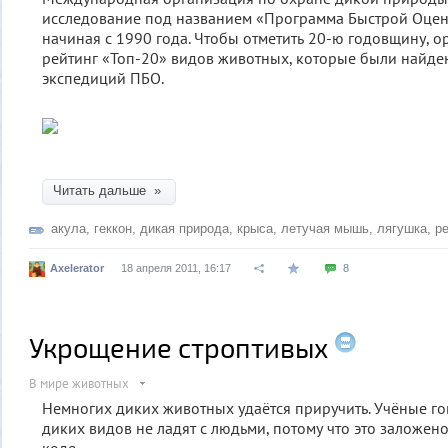
исследование под названием «Программа Быстрой Оцен
начиная с 1990 года. Чтобы отметить 20-ю годовщину, о
рейтинг «Топ-20» видов животных, которые были найде
экспедиций ПБО.
Читать дальше »
акула
,
геккон
,
дикая природа
,
крыса
,
летучая мышь
,
лягушка
,
р
Axelerator
18 апреля 2011, 16:17
8
Укрощение строптивых
В мире животных
Немногих диких животных удаётся приручить. Учёные го
диких видов не ладят с людьми, потому что это заложено
коде.