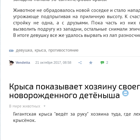
Животное не обрадовалось новой соседке и стало напад
угрожающе подпрыгивая на приличную высоту. К счас
стройку не одна, а с друзьями. Пока часть из них 
вызволить подругу из западни, остальные снимали эпич
В итоге девушку все же удалось вырвать из лап разносч
девушка
,
крыса
,
противостояние
Vendetta
21 октября 2017, 08:58
2
Крыса показывает хозяину свое
новорожденного детёныша
В мире животных
Гигантская крыса "ведёт за руку" хозяина туда, где 
крысёнок.