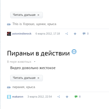
Читать дальше »
This is Хорошо
,
щенки
,
крыса
astonindierock
6 марта 2012, 17:18
0
Пираньи в действии
В мире животных
Видео довольно жестокое
Читать дальше »
пирания
,
крыса
makaron
3 марта 2012, 22:54
8