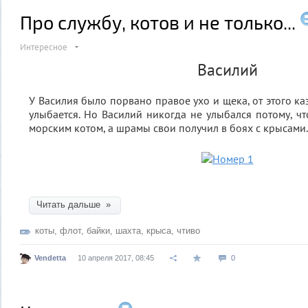
Про службу, котов и не только...
Интересное
Василий
У Василия было порвано правое ухо и щека, от этого каз
улыбается. Но Василий никогда не улыбался потому, ч
морским котом, а шрамы свои получил в боях с крысами.
Читать дальше »
коты
,
флот
,
байки
,
шахта
,
крыса
,
чтиво
Vendetta
10 апреля 2017, 08:45
0