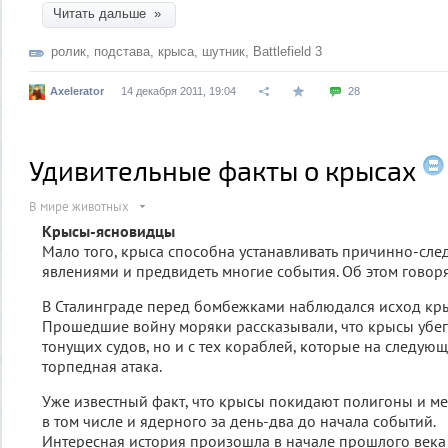
Читать дальше »
ролик
,
подстава
,
крыса
,
шутник
,
Battlefield 3
Axelerator
14 декабря 2011, 19:04
28
Удивительные факты о крысах
В мире животных
Крысы-ясновидцы
Мало того, крыса способна устанавливать причинно-сле
явлениями и предвидеть многие события. Об этом говоря
В Сталинграде перед бомбежками наблюдался исход кры
Прошедшие войну моряки рассказывали, что крысы убега
тонущих судов, но и с тех кораблей, которые на следую
торпедная атака.
Уже известный факт, что крысы покидают полигоны и ме
в том числе и ядерного за день-два до начала событий.
Интересная история произошла в начале прошлого века