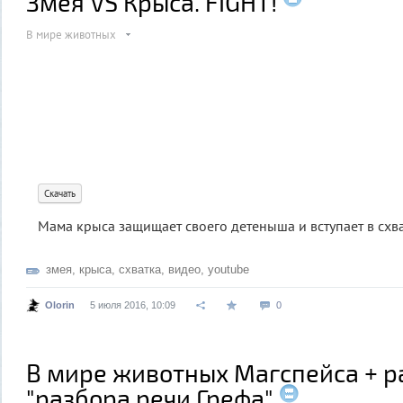
Змея VS Крыса. FIGHT!
В мире животных
Скачать
Мама крыса защищает своего детеныша и вступает в схва
змея
,
крыса
,
схватка
,
видео
,
youtube
Olorin
5 июля 2016, 10:09
0
В мире животных Магспейса + р
"разбора речи Грефа"