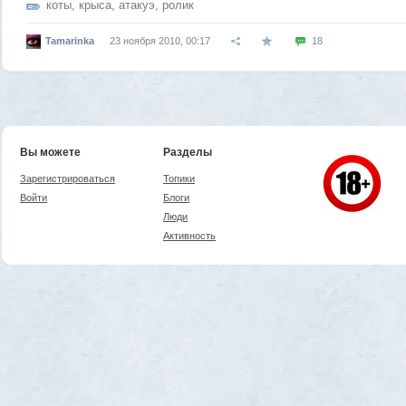
коты
,
крыса
,
атакуэ
,
ролик
Tamarinka
23 ноября 2010, 00:17
18
Вы можете
Разделы
Зарегистрироваться
Топики
Войти
Блоги
Люди
Активность