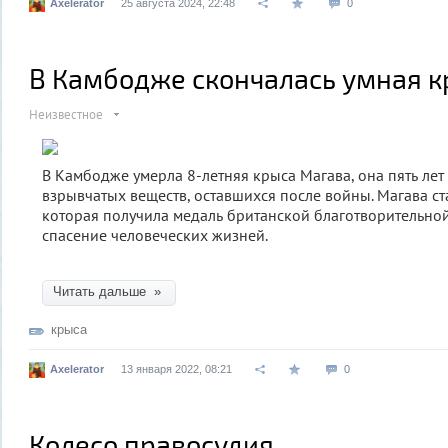
Axelerator
25 августа 2024, 22:48
0
В Камбодже скончалась умная к
Неизвестное
В Камбодже умерла 8-летняя крыса Магава, она пять ле
взрывчатых веществ, оставшихся после войны. Магава ст
которая получила медаль британской благотворительно
спасение человеческих жизней.
Читать дальше »
крыса
Axelerator
13 января 2022, 08:21
0
Колесо правосудия