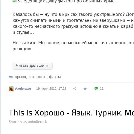
Казалось бы — ну что в крысах такого уж страшного? Доп
кажутся симпатичными и трогательными зверушками — н
какого-то несчастного грызуна истошно визжать и караб
и стулья…
Не скажите. Мы знаем, по меньшей мере, пять причин, 
реакцию.
Читать дальше »
крыса
,
интеллект
,
факты
Axelerator
19 июня 2012, 17:18
11
This is Хорошо - Язык. Турник. М
Блог им. astonindierock