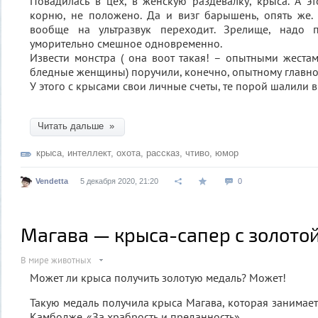
Повадилась в цех, в женскую раздевалку, крыса. А эт
корню, не положено. Да и визг барышень, опять же. Г
вообще на ультразвук переходит. Зрелище, надо п
уморительно смешное одновременно.
Извести монстра ( она воот такая! – опытными жест
бледные женщины) поручили, конечно, опытному главно
У этого с крысами свои личные счеты, те порой шалили в
Читать дальше »
крыса
,
интеллект
,
охота
,
рассказ
,
чтиво
,
юмор
Vendetta
5 декабря 2020, 21:20
0
Магава — крыса-сапер с золото
В мире животных
Может ли крыса получить золотую медаль? Может!
Такую медаль получила крыса Магава, которая занимае
Камбодже. «За храбрость и преданность».