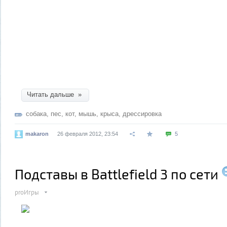
Читать дальше »
собака
,
пес
,
кот
,
мышь
,
крыса
,
дрессировка
makaron
26 февраля 2012, 23:54
5
Подставы в Battlefield 3 по сети
proИгры