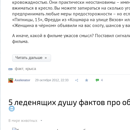
кровожадностью. Они практически неостановимы – именн
вжиматься в кресло. Вы можете запираться на сколько у
предпринимать любые меры предосторожности – но есл
«Пятницы, 13», Фредди из «Кошмара на улице Вязов» ил
«Женщина в чёрном» объявили на вас охоту, шансов у в
А иначе, какой в фильме ужасов смысл? Поставил сигнал
фильма.
Читать дальше »
факт
,
крыса
Axelerator
29 октября 2012, 22:33
4
5 леденящих душу фактов про о
В мире животных