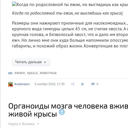
Когда по родословной ты ежик, но выглядишь как крыса(
Размеры они нажирают приличные для насекомоядных. Д
крупного вида гимнуры целых 45 см, не считая хвоста. А в
крупная голова, и безволосый хвост, что и дало им вто
еж». Но лично мне они куда больше напомнили опоссумо
габариты, и похожий образ жизни. Конвергенция во плот
Читать дальше »
ежики
,
крыса
,
животные
Axelerator
9 ноября 2018, 17:35
0
Органоиды мозга человека вжив
живой крысы
Наука и Техника