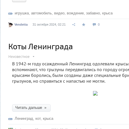
игрушка
,
автомобиль
,
видео
,
вождение
,
забавно
,
крыса
Vendetta
31 октября 2024, 02:21
0
Коты Ленинграда
Неизвестное
В 1942-м году осажденный Ленинград одолевали крысы
вспоминают, что грызуны передвигались по городу огр
крысами боролись, были созданы даже специальные бр
грызунов, но справиться с напастью не могли.
Читать дальше »
Ленинград
,
кот
,
крыса