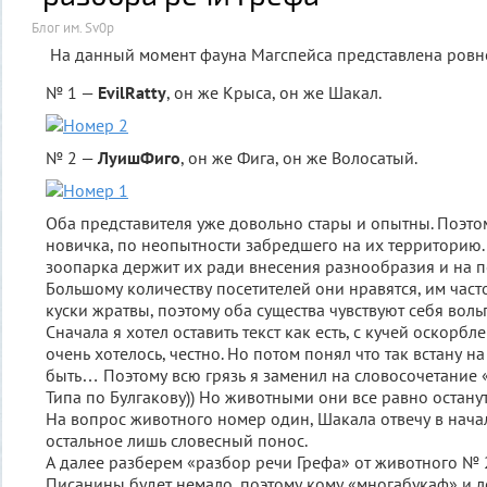
Блог им. Sv0p
На данный момент фауна Магспейса представлена ровн
№ 1 —
EvilRatty
,
он же Крыса, он же Шакал.
№ 2 —
ЛуишФиго
, он же Фига, он же Волосатый.
Оба представителя уже довольно стары и опытны. Поэто
новичка, по неопытности забредшего на их территорию
зоопарка держит их ради внесения разнообразия и на п
Большому количеству посетителей они нравятся, им ча
куски жратвы, поэтому оба существа чувствуют себя воль
Сначала я хотел оставить текст как есть, с кучей оскорбл
очень хотелось, честно. Но потом понял что так встану на
быть… Поэтому всю грязь я заменил на словосочетание 
Типа по Булгакову)) Но животными они все равно останут
На вопрос животного номер один, Шакала отвечу в начале
остальное лишь словесный понос.
А далее разберем «разбор речи Грефа» от животного № 
Писанины будет немало, поэтому кому «многабукаф» и л