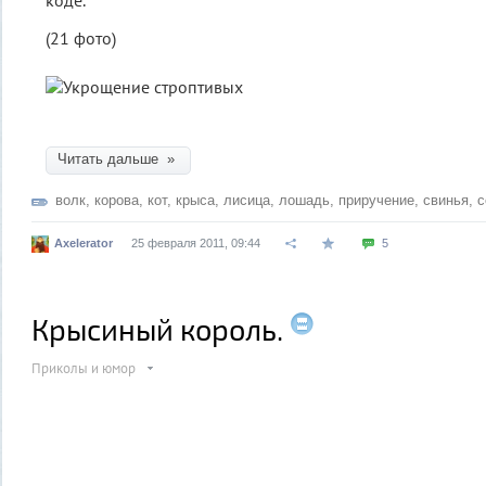
(21 фото)
Читать дальше »
волк
,
корова
,
кот
,
крыса
,
лисица
,
лошадь
,
приручение
,
свинья
,
с
Axelerator
25 февраля 2011, 09:44
5
Крысиный король.
Приколы и юмор