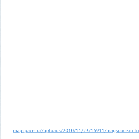
magspace.ru//uploads/2010/11/23/16911/magspace.ru_kris