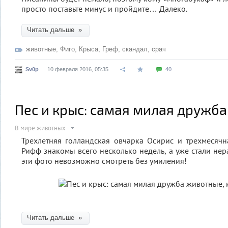
просто поставьте минус и пройдите… Далеко.
Читать дальше »
животные
,
Фиго
,
Крыса
,
Греф
,
скандал
,
срач
Sv0p
10 февраля 2016, 05:35
40
Пес и крыс: самая милая дружба
В мире животных
Трехлетняя голландская овчарка Осирис и трехмесяч
Рифф знакомы всего несколько недель, а уже стали нер
эти фото невозможно смотреть без умиления!
Читать дальше »