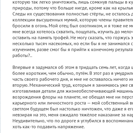
которую так легко уничтожить, лишь сомкнув пальцы в кул
природы, потому что больше нигде, кроме как на крылья
Следы их существования полностью стёрты, не осталось 
коллекции высушенных мумий, которую члены правител
бросили в огонь. Мой отец был охотником, и я тоже не 
мне всегда хотелось схватить, пощупать, изучить до мел
оставить на память трофей. Не могу сказать, что горжусь 
несколько тысяч насекомых, но если бы я не занимался
изучением, разве смог бы я прийти к конечному результ
работы?..
Впервые я задумался об этом в тридцать семь лет, когда
более коротким, чем обычно, путём. В этот раз я умудри
часть своего рабочего дня, и мне не оставалось ничего и
вторую. Механический труд, которым я занимаюсь уже св
изготавливая детали для жизнеобеспечивающей машины,
возрождения флоры на планете, не обещал мне ни персп
карьерного или личностного роста — мой собственный в
светлом будущем был настолько ничтожен, что даже я его
невзирая на это, меня ожидало тяжёлое наказание за н
Неудивительно, что по дороге я углубился в воспоминан
хоть как-то подавить напряжение.