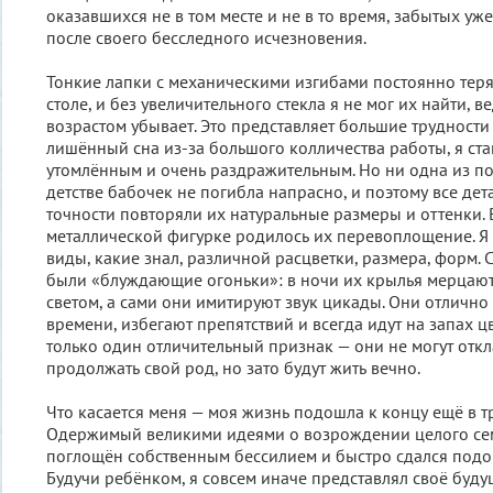
оказавшихся не в том месте и не в то время, забытых уж
после своего бесследного исчезновения.
Тонкие лапки с механическими изгибами постоянно тер
столе, и без увеличительного стекла я не мог их найти, в
возрастом убывает. Это представляет большие трудности
лишённый сна из-за большого колличества работы, я ст
утомлённым и очень раздражительным. Но ни одна из п
детстве бабочек не погибла напрасно, и поэтому все де
точности повторяли их натуральные размеры и оттенки.
металлической фигурке родилось их перевоплощение. Я 
виды, какие знал, различной расцветки, размера, форм
были «блуждающие огоньки»: в ночи их крылья мерца
светом, а сами они имитируют звук цикады. Они отлично
времени, избегают препятствий и всегда идут на запах ц
только один отличительный признак — они не могут отк
продолжать свой род, но зато будут жить вечно.
Что касается меня — моя жизнь подошла к концу ещё в т
Одержимый великими идеями о возрождении целого сем
поглощён собственным бессилием и быстро сдался под
Будучи ребёнком, я совсем иначе представлял своё буду