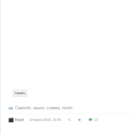
Скачать
Самолёт
,
крыло
,
съёмка
,
полёт
Engel
13 марта 2015, 10:39
12