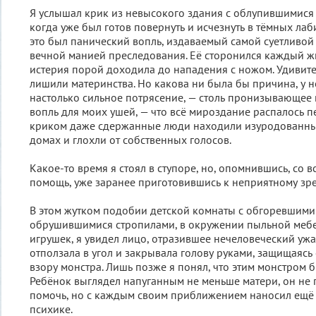
Я услышал крик из невысокого здания с облупившимися 
когда уже был готов повернуть и исчезнуть в тёмных лаб
это был панический вопль, издаваемый самой суетливой
вечной манией преследования. Её сторонился каждый жи
истерия порой доходила до нападения с ножом. Удивител
лишили материнства. Но какова ни была бы причина, у н
настолько сильное потрясение, — столь пронизывающее 
вопль для моих ушей, — что всё мироздание распалось пе
криком даже сдержанные люди находили изуродованны
домах и глохли от собственных голосов.
Какое-то время я стоял в ступоре, но, опомнившись, со в
помощь, уже заранее приготовившись к неприятному зр
В этом жутком подобии детской комнаты с обгоревшими
обрушившимися стропилами, в окружении пыльной мебе
игрушек, я увидел лицо, отразившее нечеловеческий уж
отползала в угол и закрывала голову руками, защищаясь
взору монстра. Лишь позже я понял, что этим монстром 
Ребёнок выглядел напуганным не меньше матери, он не 
помочь, но с каждым своим приближением наносил ещё
психике.