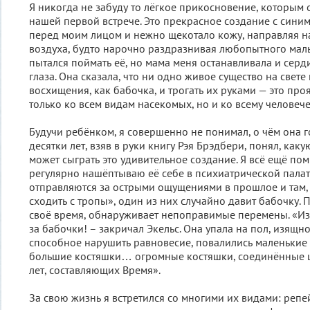
Я никогда не забуду то лёгкое прикосновение, которым
нашей первой встрече. Это прекрасное создание с сини
перед моим лицом и нежно щекотало кожу, направляя на
воздуха, будто нарочно раздразнивая любопытного маль
пытался поймать её, но мама меня останавливала и серд
глаза. Она сказала, что ни одно живое существо на свете
восхищения, как бабочка, и трогать их руками — это пр
только ко всем видам насекомых, но и ко всему человеч
Будучи ребёнком, я совершенно не понимал, о чём она г
десятки лет, взяв в руки книгу Рэя Брэдбери, понял, как
может сыграть это удивительное создание. Я всё ещё по
регулярно нашёптываю её себе в психиатрической палат
отправляются за острыми ощущениями в прошлое и там,
сходить с тропы», один из них случайно давит бабочку. 
своё время, обнаруживает непоправимые перемены. «Из-
за бабочки! – закричал Экельс. Она упала на пол, изящн
способное нарушить равновесие, повалились маленьки
большие костяшки… огромные костяшки, соединённые 
лет, составляющих Время».
За свою жизнь я встретился со многими их видами: репе