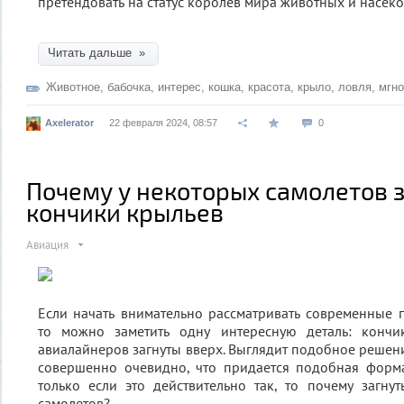
претендовать на статус королев мира животных и насек
Читать дальше »
Животное
,
бабочка
,
интерес
,
кошка
,
красота
,
крыло
,
ловля
,
мгно
Axelerator
22 февраля 2024, 08:57
0
Почему у некоторых самолетов 
кончики крыльев
Авиация
Если начать внимательно рассматривать современные 
то можно заметить одну интересную деталь: кончи
авиалайнеров загнуты вверх. Выглядит подобное решен
совершенно очевидно, что придается подобная форма
только если это действительно так, то почему загну
самолетов?