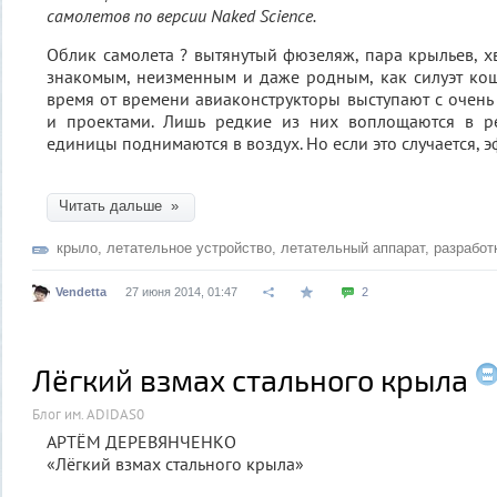
самолетов по версии Naked Science.
Облик самолета ? вытянутый фюзеляж, пара крыльев, хв
знакомым, неизменным и даже родным, как силуэт ко
время от времени авиаконструкторы выступают с оче
и проектами. Лишь редкие из них воплощаются в ре
единицы поднимаются в воздух. Но если это случается, э
Читать дальше »
крыло
,
летательное устройство
,
летательный аппарат
,
разработ
Vendetta
27 июня 2014, 01:47
2
Лёгкий взмах стального крыла
Блог им. ADIDAS0
АРТЁМ ДЕРЕВЯНЧЕНКО
«Лёгкий взмах стального крыла»