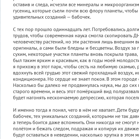
оставив и следа, исчезли все минералы и микроорганизмы
гусениц, которые съели почти всю флору планеты, чтобы 
удивительных созданий — бабочек.
С тех пор прошло одиннадцать лет. Потребовались долг
трудов, чтобы современная наука смогла скопировать Д
человечеству растений, но эти растения лишь внешним 
оригиналы, а сами были бледны и бесцветны. Воздух за 
сухим, некоторые участки планеты вновь покрыла трава,
был таким ярким и красивым, как в годы моей молодост
я прихожу в этот парк, чтобы сесть на любимую скамью, 
вдохнуть всей грудью этот свежий прохладный воздух, 
кондиционера. Но сердце не знает покоя. В этом городе 
Насколько бы далеко не продвинулась наука, мы до сих
старого времени, и весь этот помёркший вид полуразва
будет нагонять нескончаемую депрессию, которая посели
И именно тогда я понял, чего в нём не хватает. Дети буд
бабочек, тех уникальных созданий, которыми не так дав
а теперь боится даже вспомнить. Они никогда не смогут 
полётом и бежать следом, подражая и копируя их движе
будут оставаться в неведении, насколько хрупка в этом м