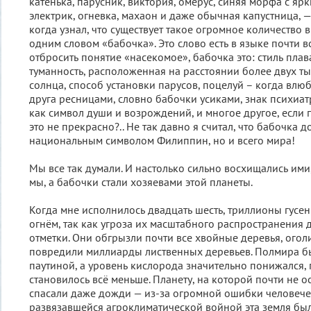
катенька, парусник, виктория, омерус, синяя морфа с я
электрик, огневка, махаон и даже обычная капустница, 
когда узнал, что существует такое огромное количество
одним словом «бабочка». Это слово есть в языке почти в
отбросить понятие «насекомое», бабочка это: стиль плава
туманность, расположенная на расстоянии более двух ты
солнца, способ установки парусов, поцелуй – когда влю
друга ресницами, словно бабочки усиками, знак психиа
как символ души и возрождений, и многое другое, если 
это не прекрасно?.. Не так давно я считал, что бабочка 
национальным символом Филиппин, но и всего мира!
Мы все так думали. И настолько сильно восхищались ими,
мы, а бабочки стали хозяевами этой планеты.
Когда мне исполнилось двадцать шесть, триллионы гус
огнём, так как угроза их масштабного распространения 
отметки. Они обгрызли почти все хвойные деревья, огол
повредили миллиарды лиственных деревьев. Полмира б
паутиной, а уровень кислорода значительно понижался,
становилось всё меньше. Планету, на которой почти не ос
спасали даже дожди — из-за огромной ошибки человечес
развязавшейся агроклиматической войной эта земля был