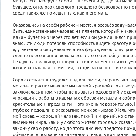
минуты его заберут с собой — в лечебницу, где эта мале
будущее, отголосок светлого прошлого безвозвратно пот
среди таких же помешанных, как и его мать.
Оказавшись на своём рабочем месте, я всерьёз задумался
быть, единственный человек на планете, который никак н
Каким будет мир через сто лет, если он уже лишился при
знаю. Эти люди потеряли способность видеть красоту в 
я, угнетённый окружающей атмосферой, начал ощущать в 
словно неосознанно включаюсь в это серое общество и
бездушную машину, готовую в любой момент сойти с ума.
жизни хоть какая-то миссия, так для меня это — возможно
Сорок семь лет я трудился над крыльями, старательно вы
металла и расписывая несмываемой краской сложные уз
заключалась в том, чтобы не вызвать подозрений у окру
уносящий с работы в карманах обрезки металла и соб
красительные ингредиенты — это очень подозрительно.
глубоко подошли к раскрытию моих замыслов. Жаль, что
мой сосед — хороший человек, тихий и мирный, но с та
видением мира, как и у любого жителя города. Я сказал,
закончу свою работу, но до этого дня ему предстоит ож
обещания в подвале за каменной стеной, в компании так