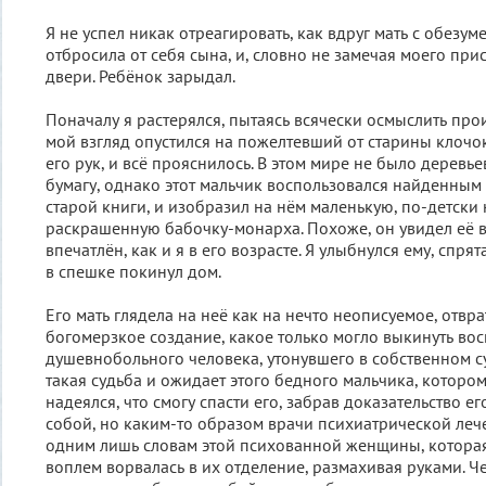
Я не успел никак отреагировать, как вдруг мать с обезу
отбросила от себя сына, и, словно не замечая моего прис
двери. Ребёнок зарыдал.
Поначалу я растерялся, пытаясь всячески осмыслить пр
мой взгляд опустился на пожелтевший от старины клочо
его рук, и всё прояснилось. В этом мире не было деревьев
бумагу, однако этот мальчик воспользовался найденным
старой книги, и изобразил на нём маленькую, по-детски
раскрашенную бабочку-монарха. Похоже, он увидел её в
впечатлён, как и я в его возрасте. Я улыбнулся ему, спря
в спешке покинул дом.
Его мать глядела на неё как на нечто неописуемое, отвр
богомерзкое создание, какое только могло выкинуть в
душевнобольного человека, утонувшего в собственном 
такая судьба и ожидает этого бедного мальчика, которому
надеялся, что смогу спасти его, забрав доказательство е
собой, но каким-то образом врачи психиатрической ле
одним лишь словам этой психованной женщины, котора
воплем ворвалась в их отделение, размахивая руками. Ч