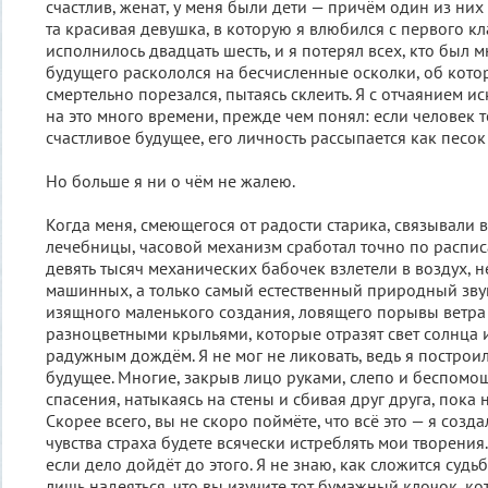
счастлив, женат, у меня были дети — причём один из них
та красивая девушка, в которую я влюбился с первого кл
исполнилось двадцать шесть, и я потерял всех, кто был м
будущего раскололся на бесчисленные осколки, об кото
смертельно порезался, пытаясь склеить. Я с отчаянием ис
на это много времени, прежде чем понял: если человек 
счастливое будущее, его личность рассыпается как песок
Но больше я ни о чём не жалею.
Когда меня, смеющегося от радости старика, связывали
лечебницы, часовой механизм сработал точно по распис
девять тысяч механических бабочек взлетели в воздух, 
машинных, а только самый естественный природный зву
изящного маленького создания, ловящего порывы ветра
разноцветными крыльями, которые отразят свет солнца 
радужным дождём. Я не мог не ликовать, ведь я построи
будущее. Многие, закрыв лицо руками, слепо и беспомо
спасения, натыкаясь на стены и сбивая друг друга, пока н
Скорее всего, вы не скоро поймёте, что всё это — я созда
чувства страха будете всячески истреблять мои творения.
если дело дойдёт до этого. Я не знаю, как сложится судьб
лишь надеяться, что вы изучите тот бумажный клочок, к