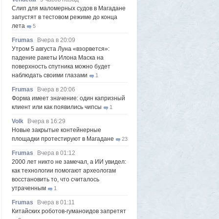
Слип для маломерных судов в Магадане
запустят в тестовом режиме до конца
лета
5
Frumas
Вчера в 20:09
Утром 5 августа Луна «взорвется»:
падение ракеты Илона Маска на
поверхность спутника можно будет
наблюдать своими глазами
1
Frumas
Вчера в 20:06
Форма имеет значение: один капризный
клиент или как появились чипсы
1
Volk
Вчера в 16:29
Новые закрытые контейнерные
площадки протестируют в Магадане
23
Frumas
Вчера в 01:12
2000 лет никто не замечал, а ИИ увидел:
как технологии помогают археологам
восстановить то, что считалось
утраченным
1
Frumas
Вчера в 01:11
Китайских роботов-гуманоидов запретят