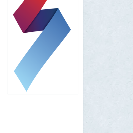
советским радиоприёмником
«Океан-214»
2
Allarm
31 июля 2026, 13:09
127 минут в аду: что успела снять
«Венера-13» до того, как её убила жара
2
muskul
31 июля 2026, 08:53
Крузак на прокачку
1
Zmey
31 июля 2026, 08:02
«Жена присаживалась к детям и
тихонько говорила на русском»: как
латвиец переехал в Псковскую область
1
Ult
31 июля 2026, 01:06
Борис Вальехо написал последнюю
картину и уходит на покой
1
1GR
30 июля 2026, 18:12
Две девушки столкнулись с медведем на
туристической тропе у Магадана
1
1GR
30 июля 2026, 17:30
Что случилось?
2