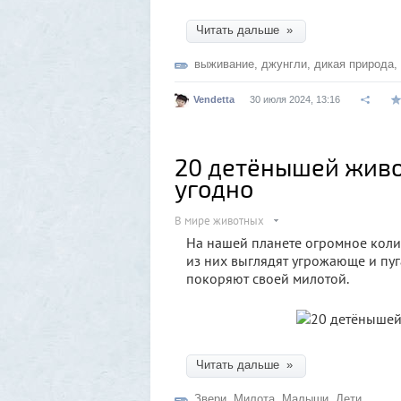
Читать дальше »
выживание
,
джунгли
,
дикая природа
,
Vendetta
30 июля 2024, 13:16
20 детёнышей живо
угодно
В мире животных
На нашей планете огромное коли
из них выглядят угрожающе и пуг
покоряют своей милотой.
Читать дальше »
Звери
,
Милота
,
Малыши
,
Дети