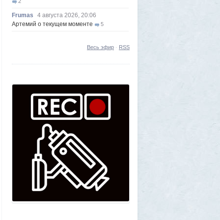
2
Frumas
4 августа 2026, 20:06
Артемий о текущем моменте
5
Axelerator
4 августа 2026, 18:49
Южнокорейская ведущая ведя прямую
Весь эфир
·
RSS
трансляцию торгов потеряла все
9
Frumas
3 августа 2026, 21:32
Почему укусы насекомых зудят и
чешутся
2
Voldemar
3 августа 2026, 20:17
Как гиганты с Фаэтона и пришельцы из
Нибиру строили цивилизации на Земле
25
1GR
1 августа 2026, 18:36
Леопольд Ашенбреннер: Как 24-летний
щегол заработал $30 млрд на
инвестициях в AI (и потерял их вчера)
3
Frumas
1 августа 2026, 17:10
Вселенная, для человеческого разума -
непостижима
1
1GR
1 августа 2026, 16:50