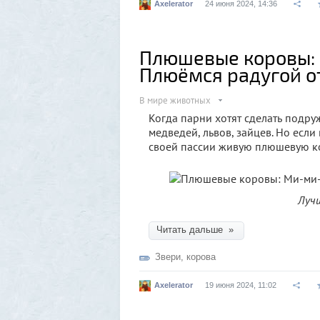
Axelerator
24 июня 2024, 14:36
Плюшевые коровы:
Плюёмся радугой о
В мире животных
Когда парни хотят сделать подр
медведей, львов, зайцев. Но есл
своей пассии живую плюшевую кор
Лучш
Читать дальше »
Звери
,
корова
Axelerator
19 июня 2024, 11:02