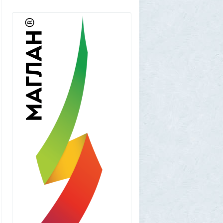
"Становится всё яснее"
1
amg610
1 августа 2026, 16:39
Работавшие ранее в РФ мессенджеры
BIP и KakaoTalk перестали работать
1
1GR
1 августа 2026, 14:51
Исторический дом в центре Магадана
выставили на торги за 100 тысяч рублей
10
Allarm
1 августа 2026, 13:50
В Подмосковье мужчина устроил концерт
для соседей в честь своего дня рождения
3
1GR
1 августа 2026, 12:58
Установку пиратской Windows
собираются сделать невозможной
7
1GR
1 августа 2026, 12:56
«Одиссея» сдохла: вышел первый
трейлер индийского фильма «Рамаяна»
1
BratOK
1 августа 2026, 00:16
Почему иностранцы охотятся за