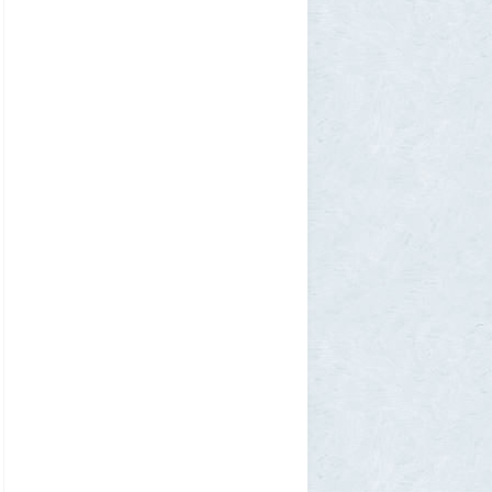
М или Ж? Как раз и навсегда запомнить
род слова «тюль»?
2
SuperVal
28 июля 2026, 18:12
Сибирские траппы: что скрывается под
огромной частью России
4
Allarm
28 июля 2026, 17:36
Фекальная эпидемия в Тюмени
8
Allarm
28 июля 2026, 17:24
За 500 лет до рождения Христа
1
Allarm
28 июля 2026, 16:50
Хроника Специальной военной
операции, пост №141
335
amg610
28 июля 2026, 16:19
Никакого замора малого бизнеса - так и
не произошло.
23
MicroStar
28 июля 2026, 12:21
Рыжие исчезнут навсегда? Генетики
разрешили давний спор
1
chic
28 июля 2026, 06:29
Магаданцы увидели новую чугунную
ограду для городского стадиона
1