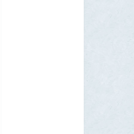
SuperVal
30 июля 2026, 17:27
Какая страна самая большая на каждом
континенте? В двух ответах ошибаются
почти все
1
Azatoth
30 июля 2026, 17:17
Веселые картинки
12
SuperVal
29 июля 2026, 23:44
Плоская земля
1
SuperVal
29 июля 2026, 23:39
Текущий геополитический расклад
4
Voldemar
29 июля 2026, 21:37
Американские жулики
2
chic
28 июля 2026, 23:38
Режиссёры, которые разносили чужие
фильмы
5
Azatoth
28 июля 2026, 21:26
Дети приезжих потушили Вечный огонь и
лишили российского гражданства сразу
две семьи мигрантов
6
1GR
28 июля 2026, 18:25