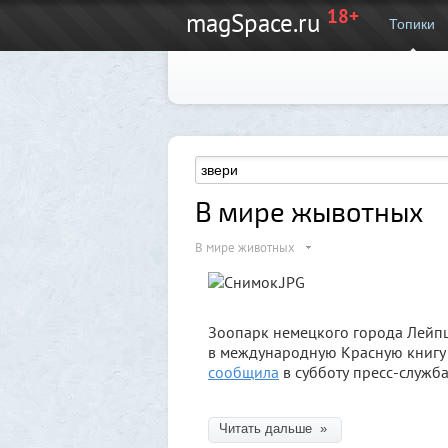
18+
magSpace.ru
Топики
В мире жывотных
В мире животных
Зоопарк немецкого города Лейпц
в международную Красную книгу ам
сообщила
в субботу пресс-служба
Читать дальше »