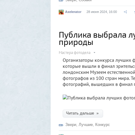
Axelerator
28 июня 2024, 16:00
Публика выбрала л
природы
Мастера фотодела
Организаторы конкурса лучших 
которые вышли в финал зрительс
лондонским Музеем естественной
фотографов из 100 стран мира. Т
фотографий, вышедших в финал 
Читать дальше »
Звери
,
Лучшие
,
Конкурс