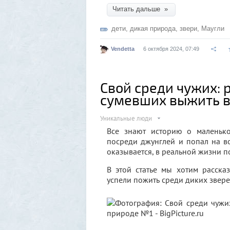
Читать дальше »
дети
,
дикая природа
,
звери
,
Маугли
Vendetta
6 октября 2024, 07:49
Свой среди чужих: 
сумевших выжить в
Уникальные люди
Все знают историю о маленьк
посреди джунглей и попал на во
оказывается, в реальной жизни п
В этой статье мы хотим расска
успели пожить среди диких звере