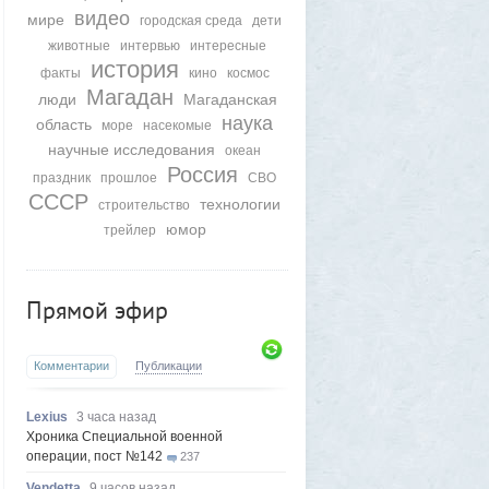
видео
мире
городская среда
дети
животные
интервью
интересные
история
факты
кино
космос
Магадан
люди
Магаданская
наука
область
море
насекомые
научные исследования
океан
Россия
праздник
прошлое
СВО
СССР
технологии
строительство
юмор
трейлер
Прямой эфир
Комментарии
Публикации
Lexius
3 часа назад
Хроника Специальной военной
операции, пост №142
237
Vendetta
9 часов назад