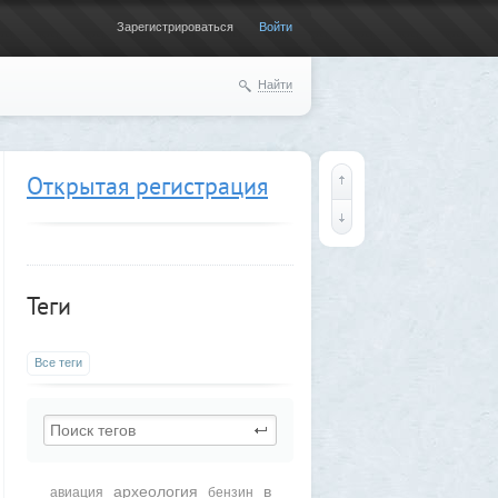
Зарегистрироваться
Войти
Найти
Открытая регистрация
Теги
Все теги
археология
в
авиация
бензин