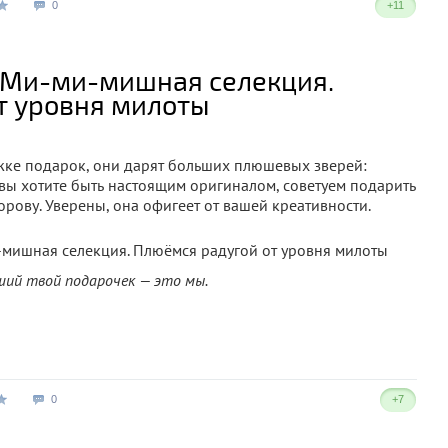
0
+11
 Ми-ми-мишная селекция.
т уровня милоты
ужке подарок, они дарят больших плюшевых зверей:
и вы хотите быть настоящим оригиналом, советуем подарить
ову. Уверены, она офигеет от вашей креативности.
ий твой подарочек — это мы.
0
+7