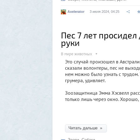
Axelerator
3 июля 2024, 04:25
Пес 7 лет просидел
руки
В мире животных
Это случай произошел в Австралии
сказали волонтеры, пес не выходи
нем можно было узнать с трудом. 
грумера, удивляет.
Зоозащитница Эмма Хэсвелл расск
только лишь через окно. Хорошо,
Читать дальше »
Звери
,
Собаки