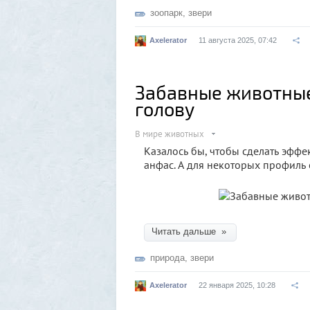
зоопарк
,
звери
Axelerator
11 августа 2025, 07:42
Забавные животные:
голову
В мире животных
Казалось бы, чтобы сделать эфф
анфас. А для некоторых профиль
Читать дальше »
природа
,
звери
Axelerator
22 января 2025, 10:28