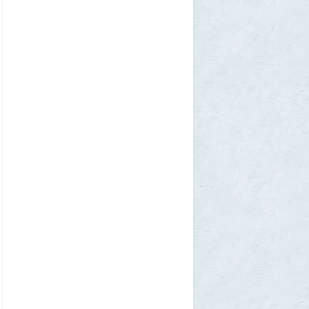
Allarm
1 августа 2026, 13:50
В Подмосковье мужчина устроил концерт
для соседей в честь своего дня рождения
3
1GR
1 августа 2026, 12:58
Установку пиратской Windows
собираются сделать невозможной
7
1GR
1 августа 2026, 12:56
«Одиссея» сдохла: вышел первый
трейлер индийского фильма «Рамаяна»
1
BratOK
1 августа 2026, 00:16
Почему иностранцы охотятся за
советским радиоприёмником
«Океан-214»
2
Allarm
31 июля 2026, 13:09
127 минут в аду: что успела снять
«Венера-13» до того, как её убила жара
2
muskul
31 июля 2026, 08:53
Крузак на прокачку
1