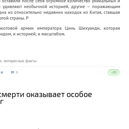
 оставили после себя огромное количество уникальных и
и удивляют необычной историей, другие — поражающим
дна из относительно недавних находок из Китая, ставшая
той страны. Р
акотовой армии императора Цинь Шихуанди, которая
видом, и историей, и масштабом.
я
,
интересные факты
0
+28
смерти оказывает особое
г