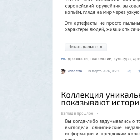
европейский оружейник выковал
копьём, глядя на мир через узкую
Эти артефакты не просто пыльны
характеры людей, живших тысячи 
Читать дальше »
древности
,
технологии
,
культура
,
арт
Vendetta
19 марта 2026, 05:59
Коллекция уникаль
показывают истор
Взгляд в прошлое
Вы когда-либо задумывались о т
выглядели олимпийские медал
информации и предложим колле
века.