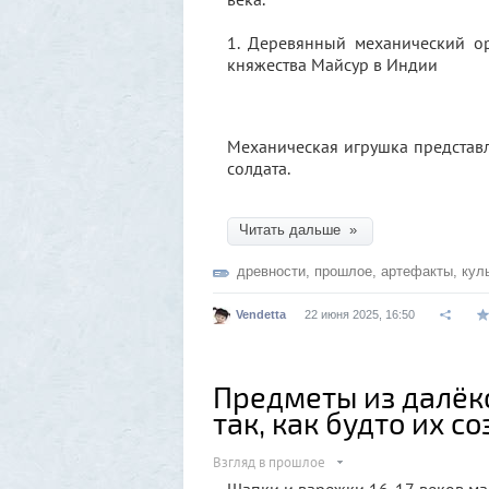
1. Деревянный механический ор
княжества Майсур в Индии
Механическая игрушка представл
солдата.
Читать дальше »
древности
,
прошлое
,
артефакты
,
кул
Vendetta
22 июня 2025, 16:50
Предметы из далёк
так, как будто их с
Взгляд в прошлое