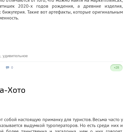
о отличаются от того, что можно найти на маркетплейсах,
етишек 2020-х годов рождения, а древние изделия,
к бижутерия. Такие вот артефакты, которые оригинальным
енность.
и
,
удивительное
0
+28
а-Хото
 собой настоящую приманку для туристов. Весьма часто у
казывается выдумкой туроператоров. Но есть среди них и
щё более таинственна и загадочна, чем о них говорят.