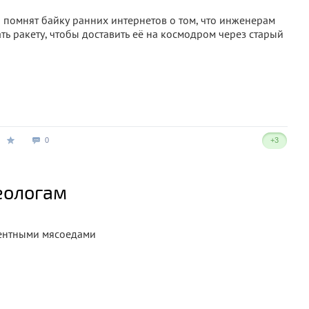
помнят байку ранних интернетов о том, что инженерам
ь ракету, чтобы доставить её на космодром через старый
0
+3
еологам
центными мясоедами