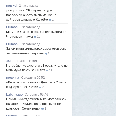
muskul
2 часа назад
Дошутились: СК и прокуратуру
попросили обратить внимание на
хейтеров фильма о Колобке
1
Frumas
5 часов назад
Могут ли два человека заселить Землю?
Что говорит наука
11
Frumas
8 часов назад
Зачем в иллюминаторах самолетов есть
это маленькое отверстие
1
1GR
11 часов назад
Потребление алкоголя в России упало до
минимума почти за 30 лет
11
motomix
Сегодня в 09:52
«Веселого молочника» Джастаса Уокера
выдворяют из России
2
baba_yago
Сегодня в 09:46
Семья Чимитдоржиевых из Магаданской
области победила на Всероссийском
конкурсе «Семья года»
1