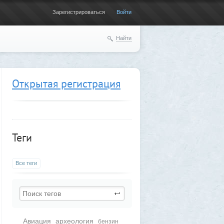
Зарегистрироваться
Войти
Найти
Открытая регистрация
Теги
Все теги
Авиация
археология
бензин