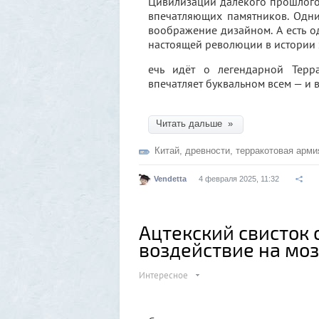
Цивилизации далёкого прошлого
впечатляющих памятников. Одн
воображение дизайном. А есть о
настоящей революции в истории э
ечь идёт о легендарной Терр
впечатляет буквальном всем — и 
Читать дальше »
Китай
,
древности
,
терракотовая арми
Vendetta
4 февраля 2025, 11:32
Ацтекский свисток 
воздействие на моз
Интересное