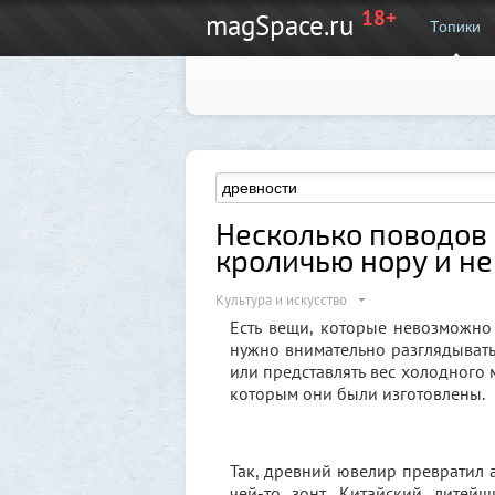
18+
magSpace.ru
Топики
Несколько поводов
кроличью нору и не
Культура и искусство
Есть вещи, которые невозможно
нужно внимательно разглядывать 
или представлять вес холодного м
которым они были изготовлены.
Так, древний ювелир превратил а
чей-то зонт. Китайский литей