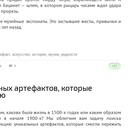
 бацинет — шлем, в котором рыцарь часами ждал удара
 прорезь.
е музейные экспонаты. Это застывшие жесты, привычки и
лет назад.
ефакт
,
искусство
,
история
,
музеи
,
редкости
0
+17
ных артефактов, которые
ию
ом, какова была жизнь в 1500-х годах или каким образом
и в начале 1900-х? Мы облегчим вам задачу поиска
кцию уникальных артефактов, которые смогли пережить