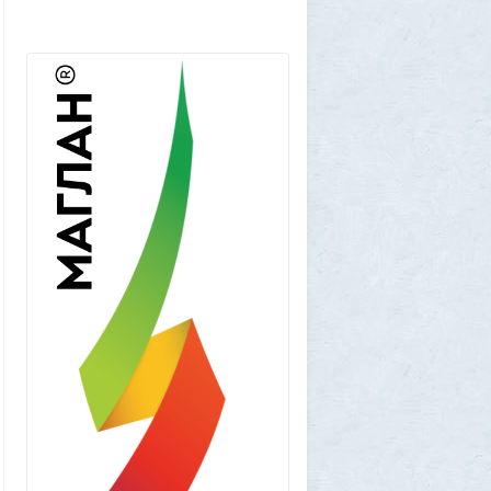
падение ракеты Илона Маска на
поверхность спутника можно будет
наблюдать своими глазами
1
Frumas
5 августа 2026, 20:06
Форма имеет значение: один капризный
клиент или как появились чипсы
1
Volk
5 августа 2026, 16:29
Новые закрытые контейнерные
площадки протестируют в Магадане
23
Frumas
5 августа 2026, 01:12
2000 лет никто не замечал, а ИИ увидел:
как технологии помогают археологам
восстановить то, что считалось
утраченным
1
Frumas
5 августа 2026, 01:11
Китайских роботов-гуманоидов запретят
2
Frumas
4 августа 2026, 20:06
Артемий о текущем моменте
5
Frumas
3 августа 2026, 21:32
Почему укусы насекомых зудят и
чешутся
2