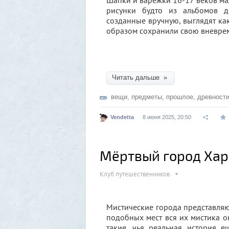
Шапки и варежки 16-17 веков мал
рисунки будто из альбомов д
созданные вручную, выглядят ка
образом сохранили свою вневрем
Читать дальше »
вещи
,
предметы
,
прошлое
,
древност
Vendetta
8 июня 2025, 20:50
Мёртвый город Хар
Клуб путешественников
Мистические города представляют
подобных мест вся их мистика о
такие, чья реальная история е