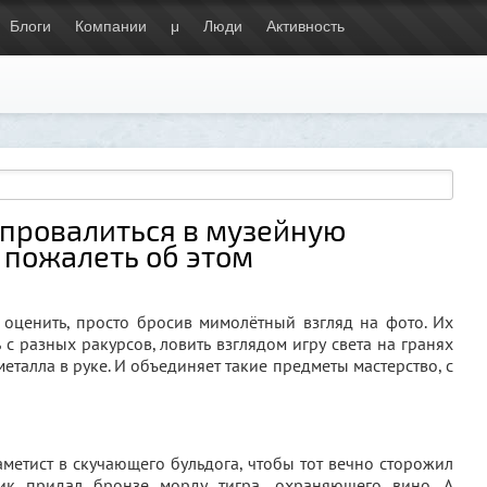
Блоги
Компании
μ
Люди
Активность
 провалиться в музейную
 пожалеть об этом
 оценить, просто бросив мимолётный взгляд на фото. Их
с разных ракурсов, ловить взглядом игру света на гранях
еталла в руке. И объединяет такие предметы мастерство, с
метист в скучающего бульдога, чтобы тот вечно сторожил
щик придал бронзе морду тигра, охраняющего вино. А