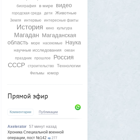
видео
в мире
биография
Животные
городская среда
дети
Земля
интервью
интересные факты
История
кино
культура
Магадан
Магаданская
область
Наука
море
насекомые
научные исследования
океан
Россия
праздник
прошлое
СССР
Технологии
строительство
юмор
Фильмы
Прямой эфир
Комментарии
Публикации
Axelerator
57 минут назад
Хроника Специальной военной
операции, пост №142
277