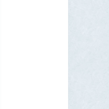
Zmey
31 июля 2026, 08:02
«Жена присаживалась к детям и
тихонько говорила на русском»: как
латвиец переехал в Псковскую область
1
Ult
31 июля 2026, 01:06
Борис Вальехо написал последнюю
картину и уходит на покой
1
1GR
30 июля 2026, 18:12
Две девушки столкнулись с медведем на
туристической тропе у Магадана
1
1GR
30 июля 2026, 17:30
Что случилось?
2
SuperVal
30 июля 2026, 17:27
Какая страна самая большая на каждом
континенте? В двух ответах ошибаются
почти все
1
Azatoth
30 июля 2026, 17:17
Веселые картинки
12
SuperVal
29 июля 2026, 23:44
Плоская земля
1