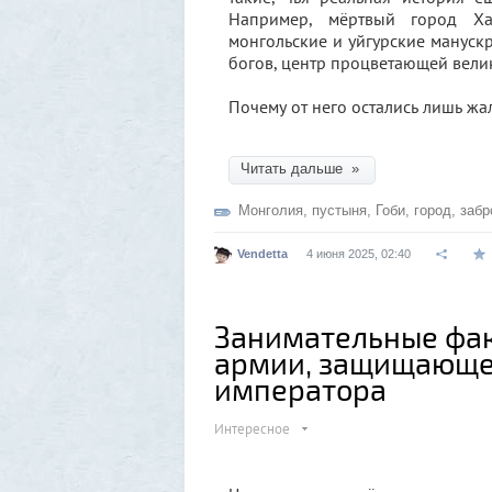
Например, мёртвый город Ха
монгольские и уйгурские мануск
богов, центр процветающей вели
Почему от него остались лишь жа
Читать дальше »
Монголия
,
пустыня
,
Гоби
,
город
,
забр
Vendetta
4 июня 2025, 02:40
Занимательные фак
армии, защищающей
императора
Интересное