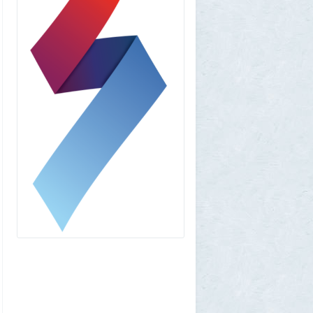
Voldemar
3 августа 2026, 20:17
Как гиганты с Фаэтона и пришельцы из
Нибиру строили цивилизации на Земле
25
1GR
1 августа 2026, 18:36
Леопольд Ашенбреннер: Как 24-летний
щегол заработал $30 млрд на
инвестициях в AI (и потерял их вчера)
3
Frumas
1 августа 2026, 17:10
Вселенная, для человеческого разума -
непостижима
1
1GR
1 августа 2026, 16:50
"Становится всё яснее"
1
amg610
1 августа 2026, 16:39
Работавшие ранее в РФ мессенджеры
BIP и KakaoTalk перестали работать
1
1GR
1 августа 2026, 14:51
Исторический дом в центре Магадана
выставили на торги за 100 тысяч рублей
10