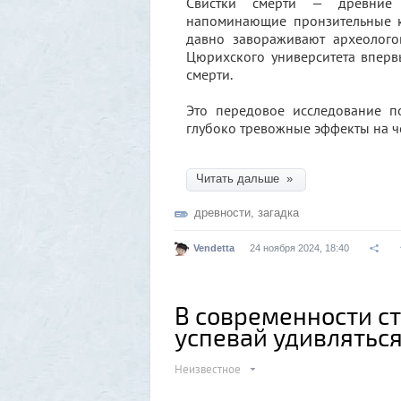
Свистки смерти — древние 
напоминающие пронзительные к
давно завораживают археолого
Цюрихского университета вперв
смерти.
Это передовое исследование по
глубоко тревожные эффекты на ч
Читать дальше »
древности
,
загадка
Vendetta
24 ноября 2024, 18:40
В современности ст
успевай удивлятьс
Неизвестное