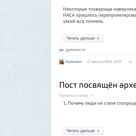
Некоторые тооварищи наверняка 
НАСА пришлось перепроектироват
узкий ж/д тоннель.
Читать дальше »
древности
Axelerator
17 августа 2024, 14:57
Пост посвящён арх
Приколы и юмор
1. Почему люди не стали стопро
Читать дальше »