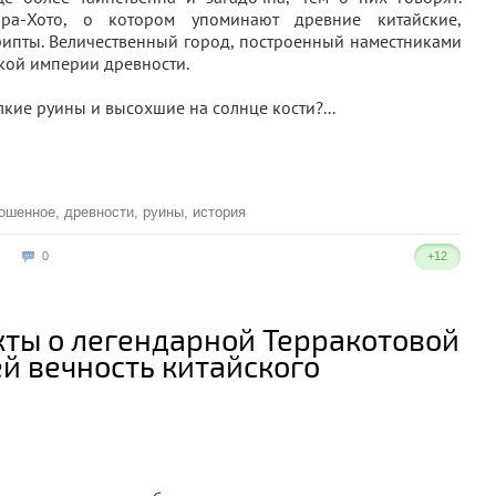
ра-Хото, о котором упоминают древние китайские,
рипты. Величественный город, построенный наместниками
кой империи древности.
лкие руины и высохшие на солнце кости?...
ошенное
,
древности
,
руины
,
история
0
+12
ты о легендарной Терракотовой
 вечность китайского