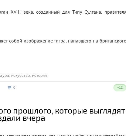
ган XVIII века, созданный для Типу Султана, правителя
яет собой изображение тигра, напавшего на британского
ьтура
,
искусство
,
история
0
+12
ого прошлого, которые выглядят
оздали вчера