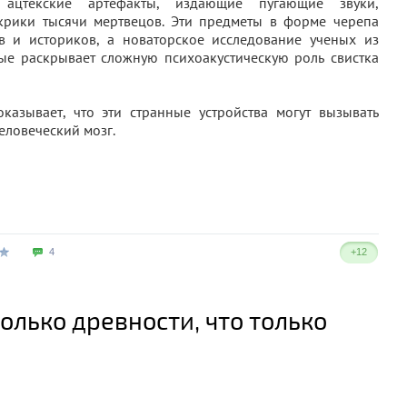
ацтекские артефакты, издающие пугающие звуки,
рики тысячи мертвецов. Эти предметы в форме черепа
в и историков, а новаторское исследование ученых из
ые раскрывает сложную психоакустическую роль свистка
казывает, что эти странные устройства могут вызывать
еловеческий мозг.
4
+12
олько древности, что только
я