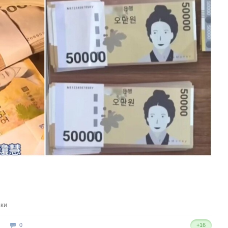
ки
0
+16