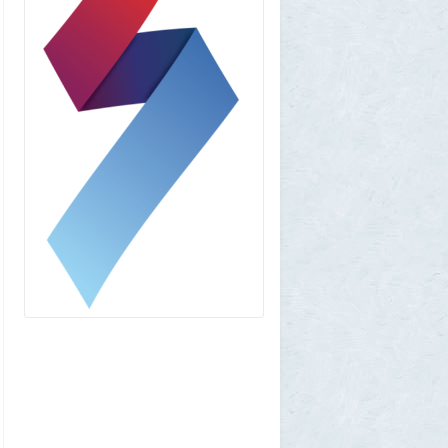
«Одиссея» сдохла: вышел первый
трейлер индийского фильма «Рамаяна»
1
BratOK
1 августа 2026, 00:16
Почему иностранцы охотятся за
советским радиоприёмником
«Океан-214»
2
Allarm
31 июля 2026, 13:09
127 минут в аду: что успела снять
«Венера-13» до того, как её убила жара
2
muskul
31 июля 2026, 08:53
Крузак на прокачку
1
Zmey
31 июля 2026, 08:02
«Жена присаживалась к детям и
тихонько говорила на русском»: как
латвиец переехал в Псковскую область
1
Ult
31 июля 2026, 01:06
Борис Вальехо написал последнюю
картину и уходит на покой
1