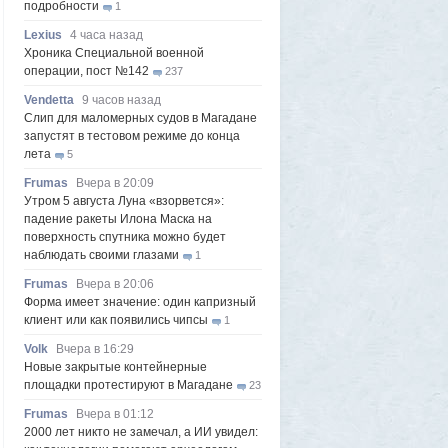
подробности
1
Lexius
4 часа назад
Хроника Специальной военной
операции, пост №142
237
Vendetta
9 часов назад
Слип для маломерных судов в Магадане
запустят в тестовом режиме до конца
лета
5
Frumas
Вчера в 20:09
Утром 5 августа Луна «взорвется»:
падение ракеты Илона Маска на
поверхность спутника можно будет
наблюдать своими глазами
1
Frumas
Вчера в 20:06
Форма имеет значение: один капризный
клиент или как появились чипсы
1
Volk
Вчера в 16:29
Новые закрытые контейнерные
площадки протестируют в Магадане
23
Frumas
Вчера в 01:12
2000 лет никто не замечал, а ИИ увидел: