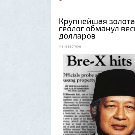
Крупнейшая золотая
геолог обманул вес
долларов
Неизвестное