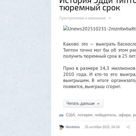
тюремный срок
Преступление и наказание
Каково это — выиграть басносл
Типтон точно мог бы об этом рас
получить тюремный срок в 25 лет
Приз в размере 14,3 миллионов
2010 года. И кто-то его выигра
выигрышем. В итоге организато
появится, выигрыш сгорит.
Читать дальше »
США
,
лотерея
,
победитель
,
афера
,
р
Vendetta
25 октября 2025, 04:34