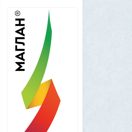
Frumas
1 августа 2026, 17:10
Вселенная, для человеческого разума -
непостижима
1
1GR
1 августа 2026, 16:50
"Становится всё яснее"
1
amg610
1 августа 2026, 16:39
Работавшие ранее в РФ мессенджеры
BIP и KakaoTalk перестали работать
1
1GR
1 августа 2026, 14:51
Исторический дом в центре Магадана
выставили на торги за 100 тысяч рублей
10
Allarm
1 августа 2026, 13:50
В Подмосковье мужчина устроил концерт
для соседей в честь своего дня рождения
3
1GR
1 августа 2026, 12:58
Установку пиратской Windows
собираются сделать невозможной
7
1GR
1 августа 2026, 12:56