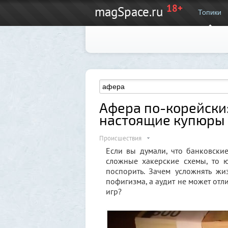
18+
magSpace.ru
Топики
Афера по-корейски
настоящие купюры
Происшествия
Если вы думали, что банковски
сложные хакерские схемы, то 
поспорить. Зачем усложнять жи
пофигизма, а аудит не может отл
игр?