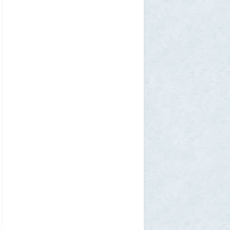
1GR
30 июля 2026, 18:12
Две девушки столкнулись с медведем на
туристической тропе у Магадана
1
1GR
30 июля 2026, 17:30
Что случилось?
2
SuperVal
30 июля 2026, 17:27
Какая страна самая большая на каждом
континенте? В двух ответах ошибаются
почти все
1
Azatoth
30 июля 2026, 17:17
Веселые картинки
12
SuperVal
29 июля 2026, 23:44
Плоская земля
1
SuperVal
29 июля 2026, 23:39
Текущий геополитический расклад
4
Voldemar
29 июля 2026, 21:37
Американские жулики
2
chic
28 июля 2026, 23:38
Режиссёры, которые разносили чужие
фильмы
5