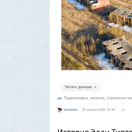
Читать дальше »
Подмосковье
,
поселок
,
строительств
Vendetta
22 апреля 2026, 04:34
История Эдди Типт