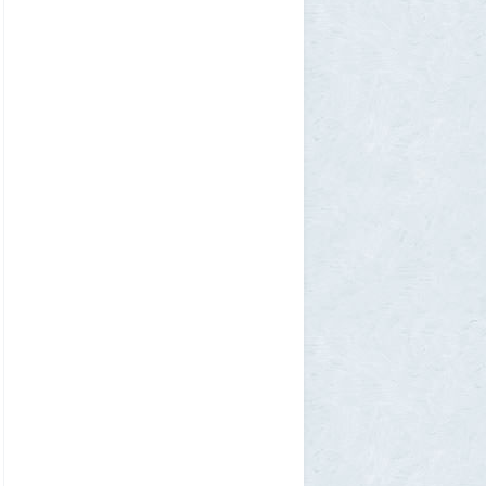
Azatoth
28 июля 2026, 21:26
Дети приезжих потушили Вечный огонь и
лишили российского гражданства сразу
две семьи мигрантов
6
1GR
28 июля 2026, 18:25
М или Ж? Как раз и навсегда запомнить
род слова «тюль»?
2
SuperVal
28 июля 2026, 18:12
Сибирские траппы: что скрывается под
огромной частью России
4
Allarm
28 июля 2026, 17:36
Фекальная эпидемия в Тюмени
8
Allarm
28 июля 2026, 17:24
За 500 лет до рождения Христа
1
Allarm
28 июля 2026, 16:50
Хроника Специальной военной
операции, пост №141
335
amg610
28 июля 2026, 16:19
Никакого замора малого бизнеса - так и
не произошло.
23
MicroStar
28 июля 2026, 12:21