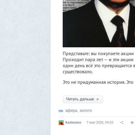
Представьте: вы покупаете акции
Проходит пара лет — и эти акции 
один день всё это превращается в
существовало.
Это не придуманная история. Это 
Читать дальше »
афера
,
золото
Axelerator
7 мая 2026, 04:53