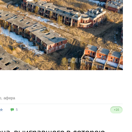
о
,
афера
5
+16
она, выигравшего в лотерею