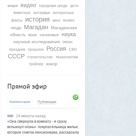
видео
мире
городская среда
дети
животные
интервью
интересные
история
факты
кино
космос
Магадан
люди
Магаданская
наука
область
море
насекомые
научные исследования
океан
Россия
праздник
прошлое
СВО
СССР
технологии
строительство
юмор
трейлер
Прямой эфир
Комментарии
Публикации
lidir
24 минуты назад
«Она свернула в комнату - и сразу
вспыхнул огонь»: покупательница жилья,
которое сожгла пенсионерка, рассказала