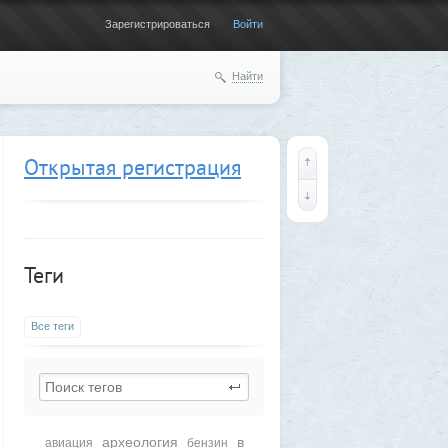
Зарегистрироваться
Войти
Найти
Открытая регистрация
Теги
Все теги
археология
в
авиация
бензин