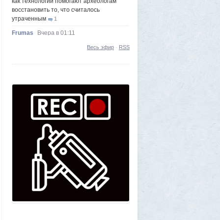
как технологии помогают археологам
восстановить то, что считалось
утраченным
1
Frumas
Вчера в 01:11
Китайских роботов-гуманоидов запретят
Весь эфир
·
RSS
2
Frumas
4 августа 2026, 20:06
Артемий о текущем моменте
5
Axelerator
4 августа 2026, 18:49
Южнокорейская ведущая ведя прямую
трансляцию торгов потеряла все
9
Frumas
3 августа 2026, 21:32
Почему укусы насекомых зудят и
чешутся
2
Voldemar
3 августа 2026, 20:17
Как гиганты с Фаэтона и пришельцы из
Нибиру строили цивилизации на Земле
25
1GR
1 августа 2026, 18:36
Леопольд Ашенбреннер: Как 24-летний
щегол заработал $30 млрд на
инвестициях в AI (и потерял их вчера)
3