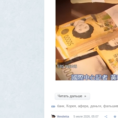
Читать дальше »
банк
,
Корея
,
афера
,
деньги
,
фальшив
Vendetta
5 июля 2026, 05:07