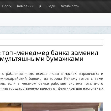
Блоги
Компании
μ
Люди
Активность
: топ-менеджер банка заменил
 мультяшными бумажками
е ограбления — это всегда люди в масках, взрывчатка и
южнокорейский банкир из города Кёнджу готов с вами
знь, если в местном банке работает система тотального
ичить государственную валюту от фантиков для настольных