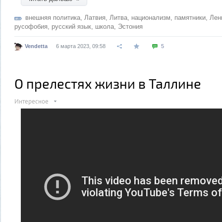
внешняя политика
,
Латвия
,
Литва
,
национализм
,
памятники
,
Лен
русофобия
,
русский язык
,
школа
,
Эстония
Vendetta
6 марта 2023, 09:58
5
О прелестях жизни в Таллине
Интересное