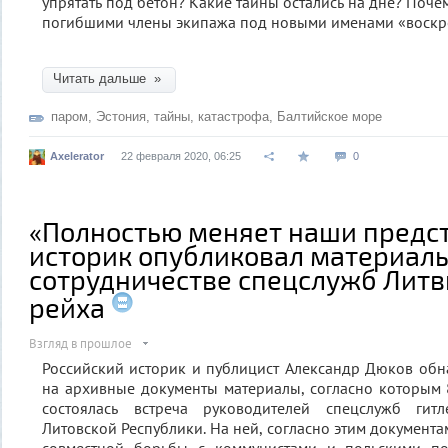
упрятать под бетон? Какие тайны остались на дне? Поче
погибшими члены экипажа под новыми именами «воскре
Читать дальше »
паром
,
Эстония
,
тайны
,
катастрофа
,
Балтийское море
Axelerator
22 февраля 2020, 06:25
0
«Полностью меняет наши предст
историк опубликовал материалы
сотрудничестве спецслужб Литв
рейха
Взгляд в прошлое
Российский историк и публицист Александр Дюков об
на архивные документы материалы, согласно которым 
состоялась встреча руководителей спецслужб гит
Литовской Республики. На ней, согласно этим документ