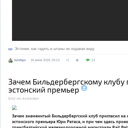
Эстония
,
как гадить в штаны не подавая виду
luisfigo
16 июня 2018, 03:13
13
Зачем Бильдербергскому клубу
эстонский премьер
Блог им. Axelerator
Зачем знаменитый Бильдербергский клуб пригласил на 
эстонского премьера Юри Ратаса, и при чем здесь проек
трансбалтийской железнодорожной магистрали Rail Balt