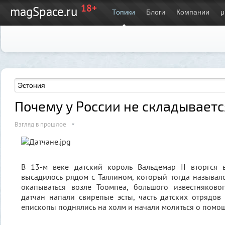
18+
magSpace.ru
Топики
Блоги
Компании
μ
Почему у России не складываетс
Взгляд в прошлое
В 13-м веке датский король Вальдемар II вторгся 
высадилось рядом с Таллином, который тогда называл
окапываться возле Тоомпеа, большого известняково
датчан напали свирепые эсты, часть датских отрядов н
епископы поднялись на холм и начали молиться о помо