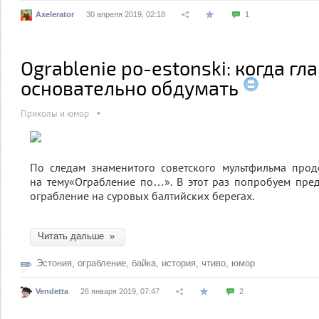
Axelerator
30 апреля 2019, 02:18
1
Ograblenie po-estonski: когда гл
основательно обдумать
Приколы и юмор
По следам знаменитого советского мультфильма про
на тему
«
Ограбление по…». В этот раз попробуем пред
ограбление на суровых балтийских берегах.
Читать дальше »
Эстония
,
ограбление
,
байка
,
история
,
чтиво
,
юмор
Vendetta
26 января 2019, 07:47
2