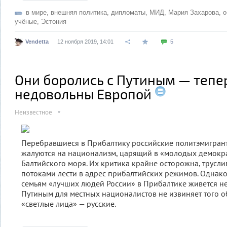
в мире
,
внешняя политика
,
дипломаты
,
МИД
,
Мария Захарова
,
о
учёные
,
Эстония
Vendetta
12 ноября 2019, 14:01
5
Они боролись с Путиным — тепе
недовольны Европой
Неизвестное
Перебравшиеся в Прибалтику российские политэмигрант
жалуются на национализм, царящий в «молодых демокра
Балтийского моря. Их критика крайне осторожна, трусли
потоками лести в адрес прибалтийских режимов. Однако
семьям «лучших людей России» в Прибалтике живется не
Путиным для местных националистов не извиняет того обс
«светлые лица» — русские.