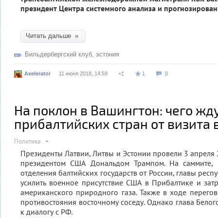
президент Центра системного анализа и прогнозирован
Читать дальше »
Бильдербергский клуб
,
эстония
Axelerator
11 июня 2018, 14:59
1
0
На поклон в Вашингтон: чего жд
прибалтийских стран от визита 
Политика
Президенты Латвии, Литвы и Эстонии провели 3 апреля 
президентом США Дональдом Трампом. На саммите, 
отделения балтийских государств от России, главы рес
усилить военное присутствие США в Прибалтике и зат
американского природного газа. Также в ходе перего
противостояния восточному соседу. Однако глава Белого
к диалогу с РФ.