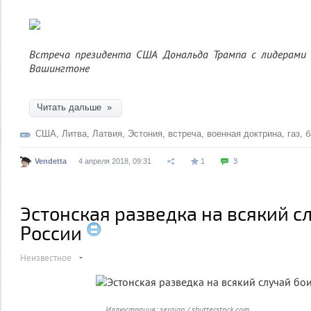
Встреча президента США Дональда Трампа с лидерами
Вашингтоне
Читать дальше »
США
,
Литва
,
Латвия
,
Эстония
,
встреча
,
военная доктрина
,
газ
,
б
Vendetta
4 апреля 2018, 09:31
1
3
Эстонская разведка на всякий с
России
Неизвестное
Иллюстрация: sergign / shutterstock.com