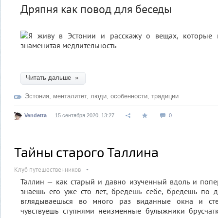
Дряпня как повод для беседы
Читать дальше »
Эстония
,
менталитет
,
люди
,
особенности
,
традиции
Vendetta
15 сентября 2020, 13:27
0
Тайны старого Таллина
Клуб путешественников
Таллин — как старый и давно изученный вдоль и попе
знаешь его уже сто лет, бредешь себе, бредешь по 
вглядываешься во много раз виданные окна и ст
чувствуешь ступнями неизменные булыжники брусчат