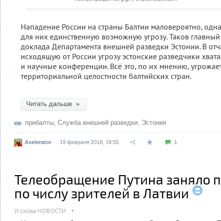
Нападение России на страны Балтии маловероятно, одна
для них единственную возможную угрозу. Таков главны
доклада Департамента внешней разведки Эстонии. В от
исходящую от России угрозу эстонские разведчики хват
и научные конференции. Всё это, по их мнению, угрожае
территориальной целостности балтийских стран.
Читать дальше »
прибалты
,
Служба внешней разведки
,
Эстония
Axelerator
19 февраля 2018, 18:55
1
Телеобращение Путина заняло п
по числу зрителей в Латвии
И снова НОВОСТИ