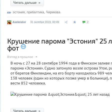
Читать дальше »
эстония
,
прибалтика
,
Чирикова
Axelerator
31 октября 2019, 00:49
2
Крушение парома "Эстония" 25 л
фот
Взгляд в прошлое
В ночь с 27 на 28 сентября 1994 года в Финском залив
парома «Эстония». Судно затонуло возле острова Утое, 
от берегов Финляндии, на его борту находилось 989 чел
138 человек (один из которых позже умер в больнице), 
вести 852 человека.
Читать дальше »