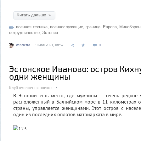
Читать дальше »
военная техника
,
военнослужащие
,
граница
,
Европа
,
Миноборон
сотрудничество
,
Эстония
Vendetta
9 мая 2021, 08:57
0
Эстонское Иваново: остров Кихну
одни женщины
Клуб путешественников
В Эстонии есть место, где мужчины — очень редкое 
расположенный в Балтийском море в 11 километрах о
страны, управляется женщинами. Этот остров с насе
один из последних оплотов матриархата в мире.