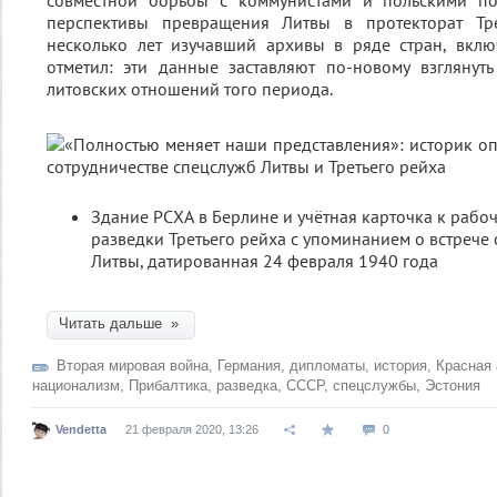
совместной борьбы с коммунистами и польскими по
перспективы превращения Литвы в протекторат Тре
несколько лет изучавший архивы в ряде стран, вклю
отметил: эти данные заставляют по-новому взглянут
литовских отношений того периода.
Здание РСХА в Берлине и учётная карточка к раб
разведки Третьего рейха с упоминанием о встрече
Литвы, датированная 24 февраля 1940 года
Читать дальше »
Вторая мировая война
,
Германия
,
дипломаты
,
история
,
Красная
национализм
,
Прибалтика
,
разведка
,
СССР
,
спецслужбы
,
Эстония
Vendetta
21 февраля 2020, 13:26
0