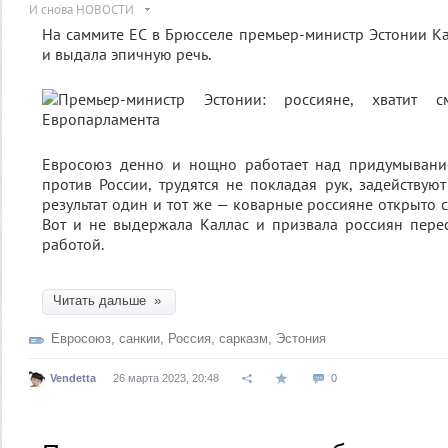
И снова НОВОСТИ
На саммите ЕС в Брюсселе премьер-министр Эстонии К
и выдала эпичную речь.
Евросоюз денно и нощно работает над придумывани
против России, трудятся не покладая рук, задействую
результат один и тот же — коварные россияне открыто 
Вот и не выдержала Каллас и призвала россиян перес
работой.
Читать дальше »
Евросоюз
,
санкии
,
Россия
,
сарказм
,
Эстония
Vendetta
26 марта 2023, 20:48
0