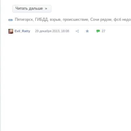
Читать дальше »
Пятигорск
,
ГИБДД
,
взрыв
,
происшествие
,
Сочи рядом
,
фсб недо
Evil_Ratty
29 декабря 2013, 18:08
27