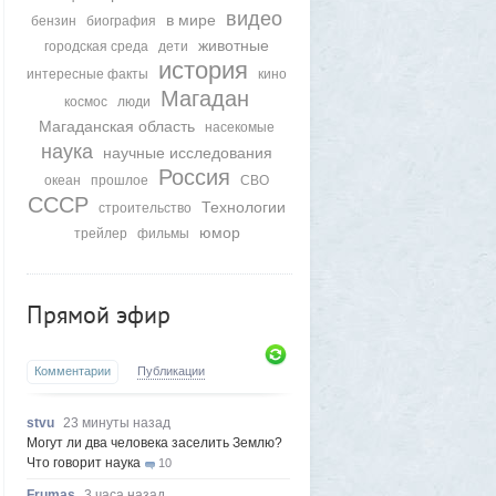
видео
в мире
бензин
биография
животные
городская среда
дети
история
интересные факты
кино
Магадан
космос
люди
Магаданская область
насекомые
наука
научные исследования
Россия
океан
прошлое
СВО
СССР
Технологии
строительство
юмор
трейлер
фильмы
Прямой эфир
Комментарии
Публикации
stvu
23 минуты назад
Могут ли два человека заселить Землю?
Что говорит наука
10
Frumas
3 часа назад