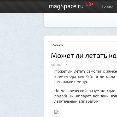
18+
magSpace.ru
Топики
Может ли летать к
Авиация
Может ли летать самолет с замк
времен братьев Райт, и ни одна
нескольких минут.
Но человеческий разум не сдаетс
подобный аппарат все-таки вз
летательным аппаратом