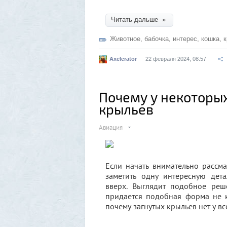
Читать дальше »
Животное
,
бабочка
,
интерес
,
кошка
,
к
Axelerator
22 февраля 2024, 08:57
Почему у некоторы
крыльев
Авиация
Если начать внимательно рассм
заметить одну интересную дет
вверх. Выглядит подобное реш
придается подобная форма не кр
почему загнутых крыльев нет у вс