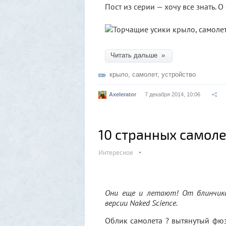
Пост из серии — хочу все знать. О
Читать дальше »
крыло
,
самолет
,
устройство
Axelerator
7 декабря 2014, 10:06
10 странных самол
Интересное
Они еще и летают! От блинчика
версии Naked Science.
Облик самолета ? вытянутый фюз