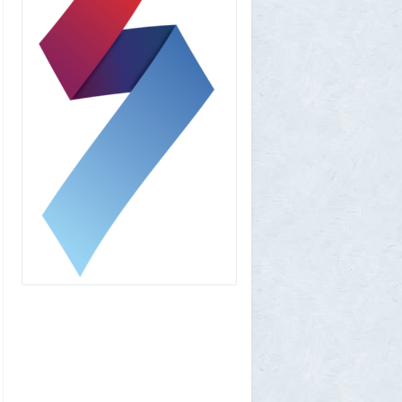
1GR
1 августа 2026, 18:36
Леопольд Ашенбреннер: Как 24-летний
щегол заработал $30 млрд на
инвестициях в AI (и потерял их вчера)
3
Frumas
1 августа 2026, 17:10
Вселенная, для человеческого разума -
непостижима
1
1GR
1 августа 2026, 16:50
"Становится всё яснее"
1
amg610
1 августа 2026, 16:39
Работавшие ранее в РФ мессенджеры
BIP и KakaoTalk перестали работать
1
1GR
1 августа 2026, 14:51
Исторический дом в центре Магадана
выставили на торги за 100 тысяч рублей
10
Allarm
1 августа 2026, 13:50
В Подмосковье мужчина устроил концерт
для соседей в честь своего дня рождения
3
1GR
1 августа 2026, 12:58