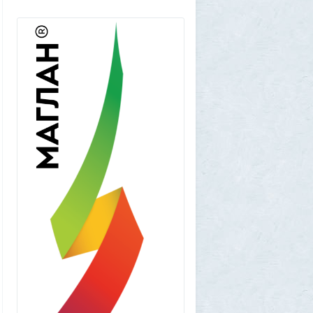
Volk
5 августа 2026, 16:29
Новые закрытые контейнерные
площадки протестируют в Магадане
23
Frumas
5 августа 2026, 01:12
2000 лет никто не замечал, а ИИ увидел:
как технологии помогают археологам
восстановить то, что считалось
утраченным
1
Frumas
5 августа 2026, 01:11
Китайских роботов-гуманоидов запретят
2
Frumas
4 августа 2026, 20:06
Артемий о текущем моменте
5
Frumas
3 августа 2026, 21:32
Почему укусы насекомых зудят и
чешутся
2
Voldemar
3 августа 2026, 20:17
Как гиганты с Фаэтона и пришельцы из
Нибиру строили цивилизации на Земле
25