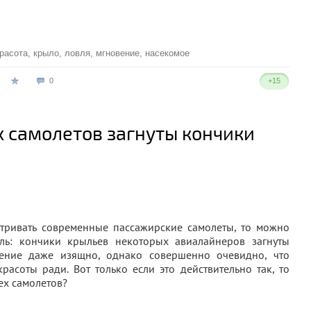
расота
,
крыло
,
ловля
,
мгновение
,
насекомое
0
+15
х самолетов загнуты кончики
атривать современные пассажирские самолеты, то можно
аль: кончики крыльев некоторых авиалайнеров загнуты
ение даже изящно, однако совершенно очевидно, что
асоты ради. Вот только если это действительно так, то
ех самолетов?