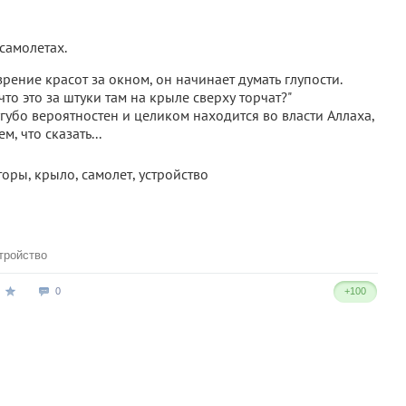
 самолетах.
рение красот за окном, он начинает думать глупости.
 что это за штуки там на крыле сверху торчат?"
угубо вероятностен и целиком находится во власти Аллаха,
, что сказать...
тройство
0
+100