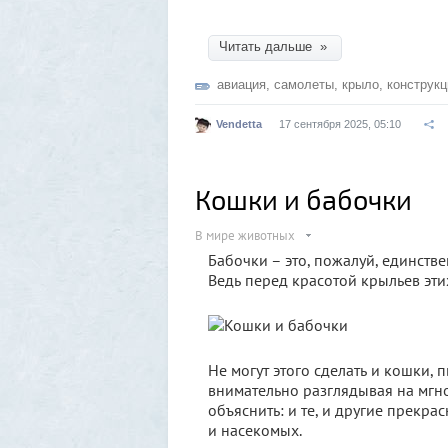
Читать дальше »
авиация
,
самолеты
,
крыло
,
конструкц
Vendetta
17 сентября 2025, 05:10
Кошки и бабочки
В мире животных
Бабочки – это, пожалуй, единств
Ведь перед красотой крыльев эти
Не могут этого сделать и кошки,
внимательно разглядывая на мгно
объяснить: и те, и другие прекра
и насекомых.