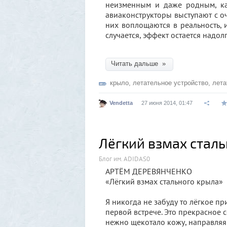
неизменным и даже родным, ка
авиаконструкторы выступают с 
них воплощаются в реальность, 
случается, эффект остается надолг
Читать дальше »
крыло
,
летательное устройство
,
лета
Vendetta
27 июня 2014, 01:47
Лёгкий взмах сталь
Блог им. ADIDAS0
АРТЁМ ДЕРЕВЯНЧЕНКО
«Лёгкий взмах стального крыла»
Я никогда не забуду то лёгкое п
первой встрече. Это прекрасное
нежно щекотало кожу, направляя 