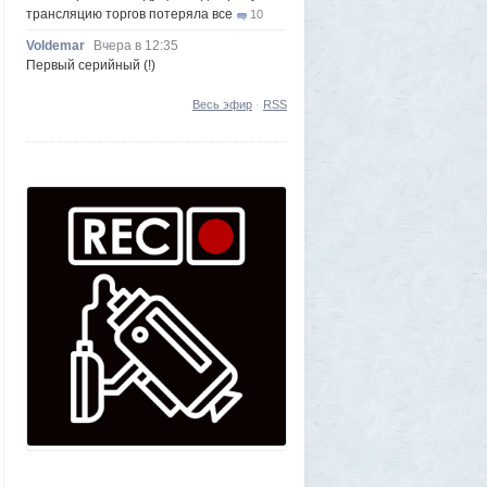
трансляцию торгов потеряла все
10
Voldemar
Вчера в 12:35
Первый серийный (!)
импортозамещенный самолёт МС-21
поднялся в небо
1
Весь эфир
·
RSS
Azatoth
6 августа 2026, 16:04
«Она свернула в комнату - и сразу
вспыхнул огонь»: покупательница жилья,
которое сожгла пенсионерка, рассказала
подробности
2
Vendetta
6 августа 2026, 06:03
Слип для маломерных судов в Магадане
запустят в тестовом режиме до конца
лета
5
Frumas
5 августа 2026, 20:09
Утром 5 августа Луна «взорвется»:
падение ракеты Илона Маска на
поверхность спутника можно будет
наблюдать своими глазами
1
Frumas
5 августа 2026, 20:06
Форма имеет значение: один капризный
клиент или как появились чипсы
1