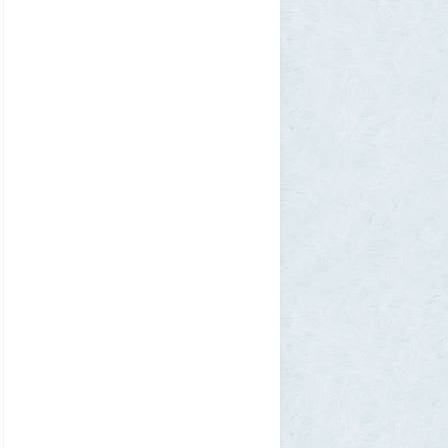
Борис Вальехо написал последнюю
картину и уходит на покой
1
1GR
30 июля 2026, 18:12
Две девушки столкнулись с медведем на
туристической тропе у Магадана
1
1GR
30 июля 2026, 17:30
Что случилось?
2
SuperVal
30 июля 2026, 17:27
Какая страна самая большая на каждом
континенте? В двух ответах ошибаются
почти все
1
Azatoth
30 июля 2026, 17:17
Веселые картинки
12
SuperVal
29 июля 2026, 23:44
Плоская земля
1
SuperVal
29 июля 2026, 23:39
Текущий геополитический расклад
4
Voldemar
29 июля 2026, 21:37
Американские жулики
2
chic
28 июля 2026, 23:38