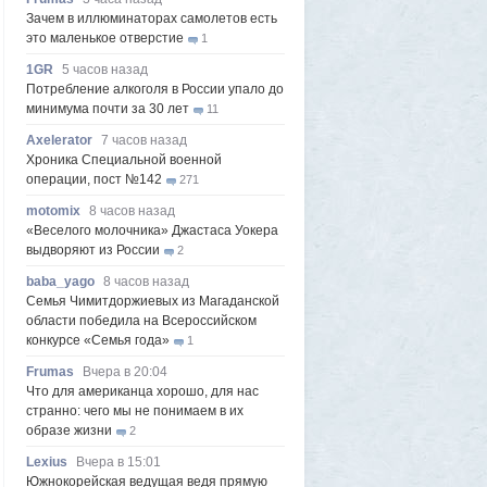
Зачем в иллюминаторах самолетов есть
это маленькое отверстие
1
1GR
5 часов назад
Потребление алкоголя в России упало до
минимума почти за 30 лет
11
Axelerator
7 часов назад
Хроника Специальной военной
операции, пост №142
271
motomix
8 часов назад
«Веселого молочника» Джастаса Уокера
выдворяют из России
2
baba_yago
8 часов назад
Семья Чимитдоржиевых из Магаданской
области победила на Всероссийском
конкурсе «Семья года»
1
Frumas
Вчера в 20:04
Что для американца хорошо, для нас
странно: чего мы не понимаем в их
образе жизни
2
Lexius
Вчера в 15:01
Южнокорейская ведущая ведя прямую