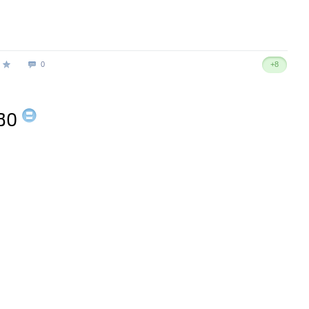
0
+8
30