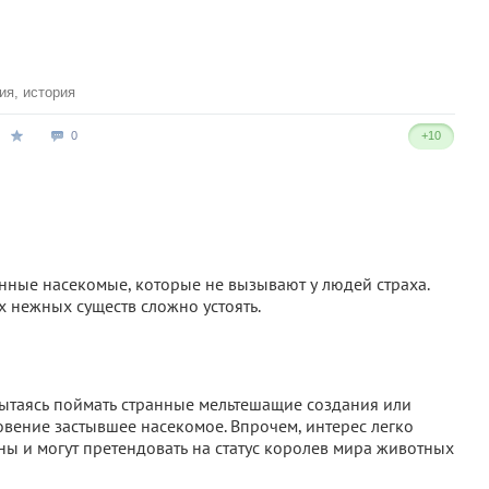
ия
,
история
0
+10
енные насекомые, которые не вызывают у людей страха.
х нежных существ сложно устоять.
 пытаясь поймать странные мельтешащие создания или
вение застывшее насекомое. Впрочем, интерес легко
сны и могут претендовать на статус королев мира животных