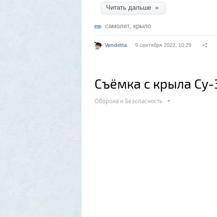
Читать дальше »
самолет
,
крыло
Vendetta
9 сентября 2022, 10:29
Съёмка с крыла Су-
Оборона и Безопасность