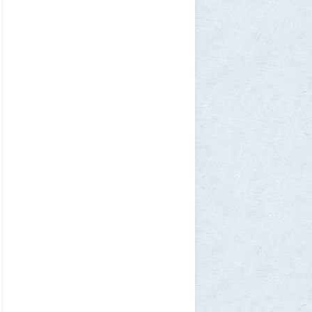
Установку пиратской Windows
собираются сделать невозможной
7
1GR
1 августа 2026, 12:56
«Одиссея» сдохла: вышел первый
трейлер индийского фильма «Рамаяна»
1
BratOK
1 августа 2026, 00:16
Почему иностранцы охотятся за
советским радиоприёмником
«Океан-214»
2
Allarm
31 июля 2026, 13:09
127 минут в аду: что успела снять
«Венера-13» до того, как её убила жара
2
muskul
31 июля 2026, 08:53
Крузак на прокачку
1
Zmey
31 июля 2026, 08:02
«Жена присаживалась к детям и
тихонько говорила на русском»: как
латвиец переехал в Псковскую область
1
Ult
31 июля 2026, 01:06