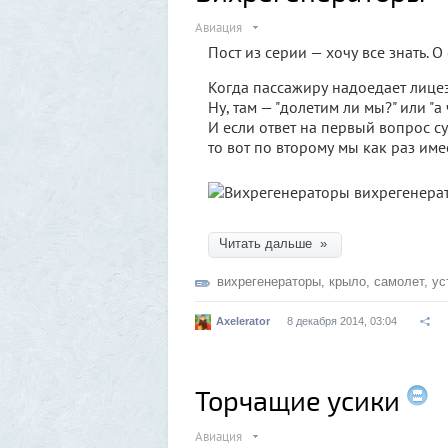
Авиация
Пост из серии — хочу все знать. О
Когда пассажиру надоедает лицез
Ну, там — "долетим ли мы?" или "а
И если ответ на первый вопрос с
то вот по второму мы как раз имеем
Читать дальше »
вихрегенераторы
,
крыло
,
самолет
,
ус
Axelerator
8 декабря 2014, 03:04
Торчащие усики
Авиация