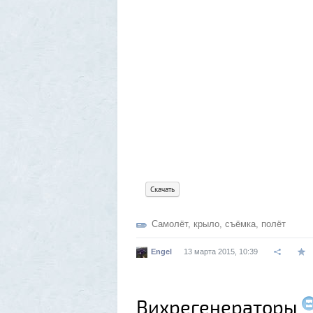
Скачать
Самолёт
,
крыло
,
съёмка
,
полёт
Engel
13 марта 2015, 10:39
Вихрегенераторы