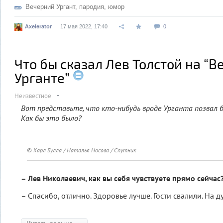
Вечерний Ургант
,
пародия
,
юмор
Axelerator
17 мая 2022, 17:40
0
Что бы сказал Лев Толстой на “
Урганте”
Неизвестное
Вот представьте, что кто-нибудь вроде Урганта позвал бы
Как бы это было?
© Карл Булла / Наталья Носова / Спутник
– Лев Николаевич, как вы себя чувствуете прямо сейчас
– Спасибо, отлично. Здоровье лучше. Гости свалили. На д