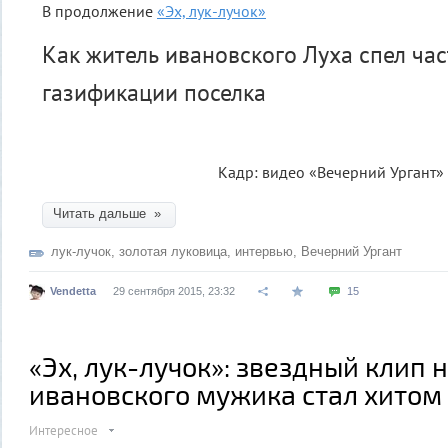
В продолжение
«Эх, лук-лучок»
Как житель ивановского Луха спел ча
газификации поселка
Кадр: видео «Вечерний Ургант»
Читать дальше »
лук-лучок
,
золотая луковица
,
интервью
,
Вечерний Ургант
Vendetta
29 сентября 2015, 23:32
15
«Эх, лук-лучок»: звездный клип 
ивановского мужика стал хитом
Интересное