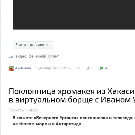
Читать дальше »
видео
,
Вечерний Ургант
Axelerator
9 декабря 2017, 23:15
1
4
Поклонница хромакея из Хакаси
в виртуальном борще с Иваном 
Приколы и юмор
В сюжете «Вечернего Урганта» пенсионерка и телеведу
на тёплом море и в Антарктиде.