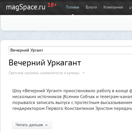
18+
magSpace.ru
Топики
Блоги
Компании
μ
Вечерний Уркагант
Светские хроники, знаменитости и кумиры
Шоу «Вечерний Ургант» приостановило работу в конце 
нескольких источников (Ксении Собчак и телеграм-кана
порывался записать выпуск с протестным высказыванием
гендиректором Первого Константином Эрнстом передача
Читать дальше »