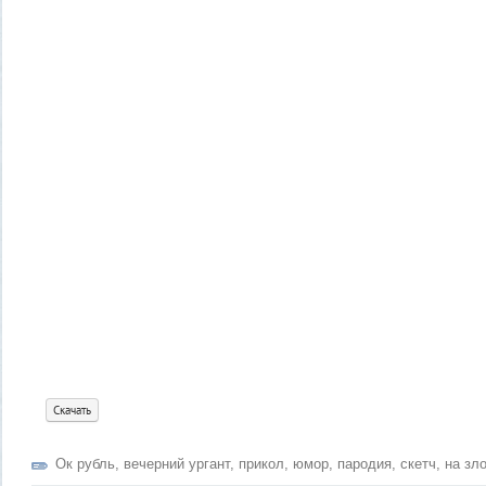
Скачать
Ок рубль
,
вечерний ургант
,
прикол
,
юмор
,
пародия
,
скетч
,
на зл