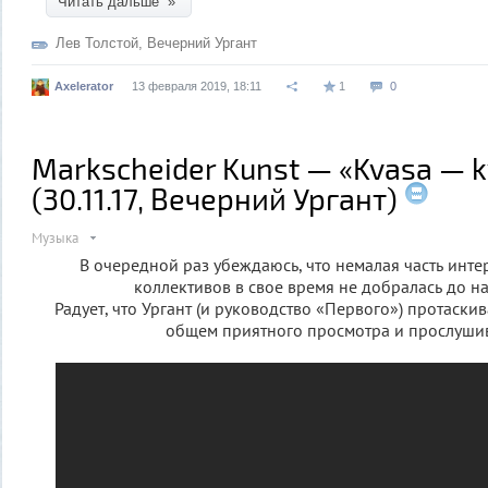
Читать дальше »
Лев Толстой
,
Вечерний Ургант
Axelerator
13 февраля 2019, 18:11
1
0
Markscheider Kunst — «Kvasa — 
(30.11.17, Вечерний Ургант)
Музыка
В очередной раз убеждаюсь, что немалая часть инт
коллективов в свое время не добралась до 
Радует, что Ургант (и руководство «Первого») протаскив
общем приятного просмотра и прослуши