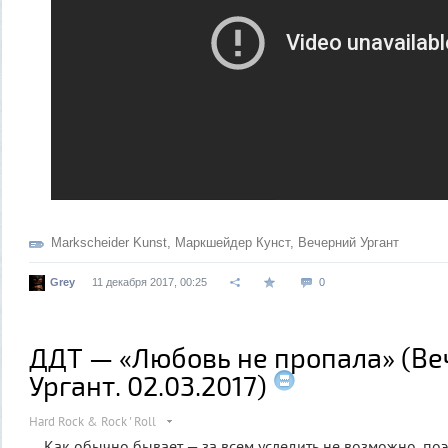
Markscheider Kunst
,
Маркшейдер Кунст
,
Вечерний Ургант
Grey
11 декабря 2017, 00:25
0
ДДТ — «Любовь не пропала» (В
Ургант. 02.03.2017)
Hard Rock & Rock ' Roll
Как обычно бывает — за всем уследить не возможно, поэ