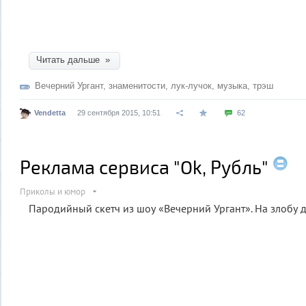
Читать дальше »
Вечерний Ургант
,
знаменитости
,
лук-лучок
,
музыка
,
трэш
Vendetta
29 сентября 2015, 10:51
62
Реклама сервиса "Ok, Рубль"
Приколы и юмор
Пародийный скетч из шоу «Вечерний Ургант». На злобу д