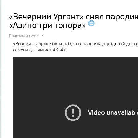
«Вечерний Ургант» снял пароди
«Азино три топора»
Приколы и юмор
«Возьми в ларьке бутыль 0,5 из пластика, проделай дырк
семена», — читает АК-47.