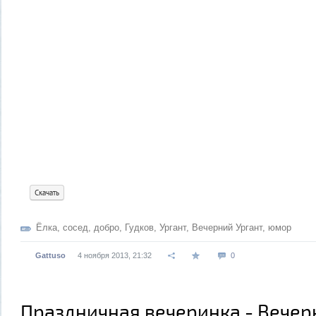
Скачать
Ёлка
,
сосед
,
добро
,
Гудков
,
Ургант
,
Вечерний Ургант
,
юмор
Gattuso
4 ноября 2013, 21:32
0
Праздничная вечеринка - Вечер