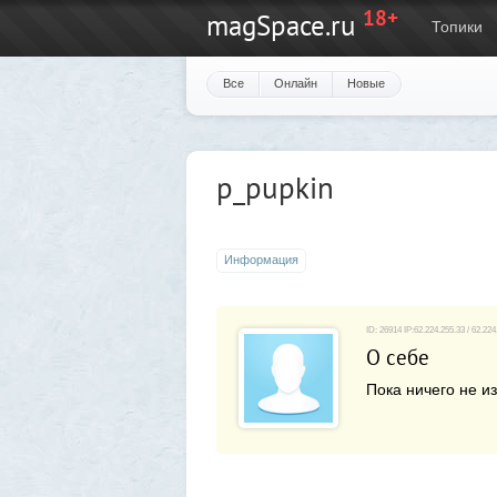
18+
magSpace.ru
Топики
Все
Онлайн
Новые
p_pupkin
Информация
ID: 26914 IP:62.224.255.33 / 62.22
О себе
Пока ничего не из