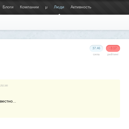
Блоги
Компании
μ
Люди
Активность
37.46
-3.17
сила
рейтинг
4.252.160
вестно...