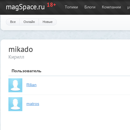
18+
magSpace.ru
Топики
Блоги
Компании
μ
Все
Онлайн
Новые
mikado
Кирилл
Пользователь
Rilian
matros