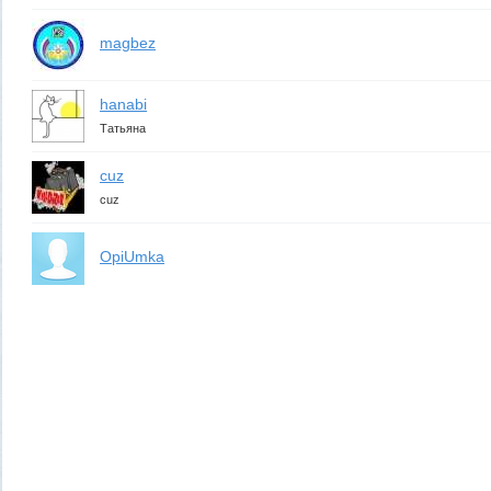
magbez
hanabi
Татьяна
cuz
cuz
OpiUmka