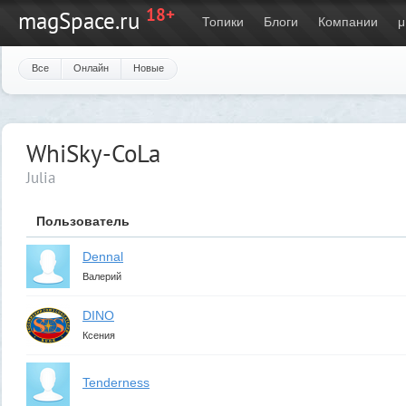
18+
magSpace.ru
Топики
Блоги
Компании
μ
Все
Онлайн
Новые
WhiSky-CoLa
Julia
Пользователь
Dennal
Валерий
DINO
Ксения
Tenderness