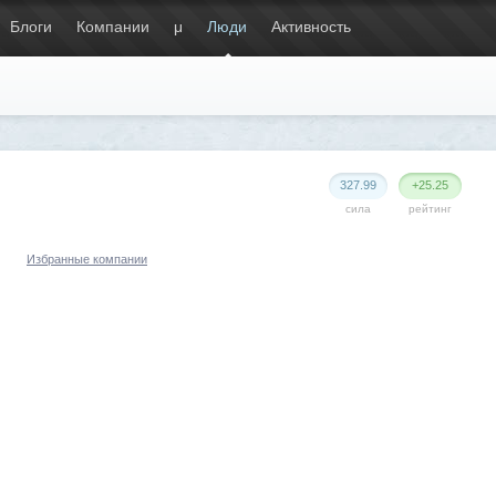
Блоги
Компании
μ
Люди
Активность
327.99
+25.25
сила
рейтинг
Избранные компании