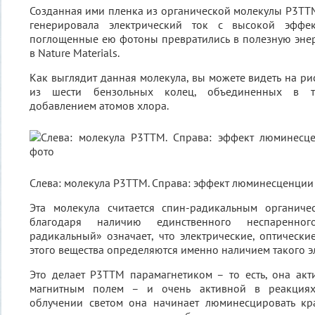
Созданная ими пленка из органической молекулы P3TT
генерировала электрический ток с высокой эффек
поглощенные ею фотоны превратились в полезную энерг
в Nature Materials.
Как выглядит данная молекула, вы можете видеть на ри
из шести бензольных колец, объединенных в тр
добавлением атомов хлора.
Слева: молекула P3TTM. Справа: эффект люминесценции 
Эта молекула считается спин-радикальным органич
благодаря наличию единственного неспаренног
радикальный» означает, что электрические, оптически
этого вещества определяются именно наличием такого э
Это делает P3TTM парамагнетиком – то есть, она акт
магнитным полем – и очень активной в реакциях
облучении светом она начинает люминесцировать кр