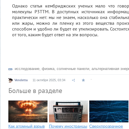
Однако статья кембриджских ученых мало что говор
молекулы P3TTM. В доступных источниках информа
практически нет: мы не знаем, насколько она стабильн
или жары, можно ли пленку из этого вещества про
способом и удобно ли будет ее утилизировать. Состоитс
от того, каким будет ответ на эти вопросы.
исследование
,
физика
,
солнечные панели
,
альтернативная энер
.
Vendetta
11 октября 2025, 03:34
Больше в разделе
Как атомный взрыв
Почему иностранцы
Сверхпрозрачное