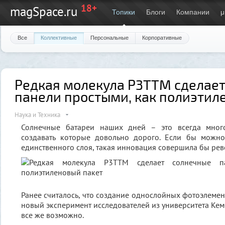
18+
magSpace.ru
Топики
Блоги
Компании
μ
Все
Коллективные
Персональные
Корпоративные
Редкая молекула P3TTM сделае
панели простыми, как полиэтил
Наука и Техника
Солнечные батареи наших дней – это всегда много
создавать которые довольно дорого. Если бы можн
единственного слоя, такая инновация совершила бы рев
Ранее считалось, что создание однослойных фотоэлемен
новый эксперимент исследователей из университета Кем
все же возможно.