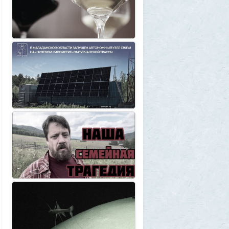
«Венера-13» до того, как её убила жара
2
muskul
31 июля 2026, 08:53
Крузак на прокачку
1
Zmey
31 июля 2026, 08:02
«Жена присаживалась к детям и
тихонько говорила на русском»: как
латвиец переехал в Псковскую область
1
Ult
31 июля 2026, 01:06
Борис Вальехо написал последнюю
картину и уходит на покой
1
1GR
30 июля 2026, 18:12
Две девушки столкнулись с медведем на
туристической тропе у Магадана
1
1GR
30 июля 2026, 17:30
Что случилось?
2
SuperVal
30 июля 2026, 17:27
Какая страна самая большая на каждом
континенте? В двух ответах ошибаются
почти все
1