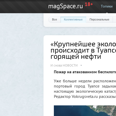
18+
magSpace.ru
Топики
Все
Коллективные
Персональные
«Крупнейшее эколог
происходит в Туапс
горящей нефти
И снова НОВОСТИ
Пожар на атакованном беспилот
Уже больше недели расположен
портовый город Туапсе задыха
настоящую экологическую катаст
Редактор Vokrugsveta.ru рассказы