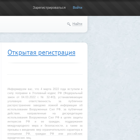
Зарегистрироваться
Войти
Найти
Открытая регистрация
Информируем вас, что 4 марта 2022 года вступили в
силу поправки в Уголовный кодекс РФ (Федеральный
закон от 04.03.2022 г. № 32-ФЗ), устанавливающие
уголовную ответственность за публичное
распространение заведомо ложной информации об
использовании Вооруженных Сил РФ, за публичные
действия, направленные на дискредитацию
использования Вооруженных Сил РФ в целях защиты
интересов РФ и ее граждан, поддержания
международного мира и безопасности, а также за
призывы к введению мер ограничительного характера в
отношении РФ, граждан РФ или российских
юридических лиц.