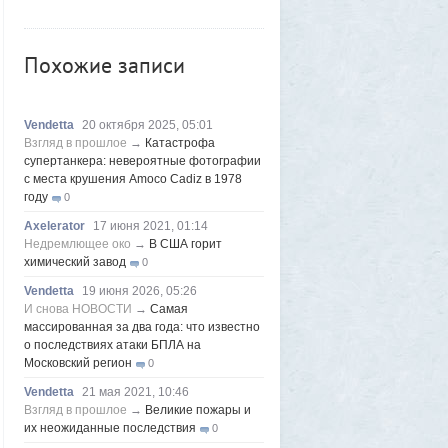
запустят в тестовом режиме до конца
лета
5
Похожие записи
Frumas
5 августа 2026, 20:09
Утром 5 августа Луна «взорвется»:
падение ракеты Илона Маска на
поверхность спутника можно будет
Vendetta
20 октября 2025, 05:01
наблюдать своими глазами
1
Взгляд в прошлое
→
Катастрофа
Frumas
5 августа 2026, 20:06
супертанкера: невероятные фотографии
Форма имеет значение: один капризный
с места крушения Amoco Cadiz в 1978
клиент или как появились чипсы
году
1
0
Volk
5 августа 2026, 16:29
Axelerator
17 июня 2021, 01:14
Новые закрытые контейнерные
Недремлющее око
→
В США горит
площадки протестируют в Магадане
химический завод
23
0
Frumas
5 августа 2026, 01:12
Vendetta
19 июня 2026, 05:26
2000 лет никто не замечал, а ИИ увидел:
И снова НОВОСТИ
→
Самая
как технологии помогают археологам
массированная за два года: что известно
восстановить то, что считалось
о последствиях атаки БПЛА на
утраченным
Московский регион
1
0
Frumas
5 августа 2026, 01:11
Vendetta
21 мая 2021, 10:46
Китайских роботов-гуманоидов запретят
Взгляд в прошлое
→
Великие пожары и
их неожиданные последствия
2
0