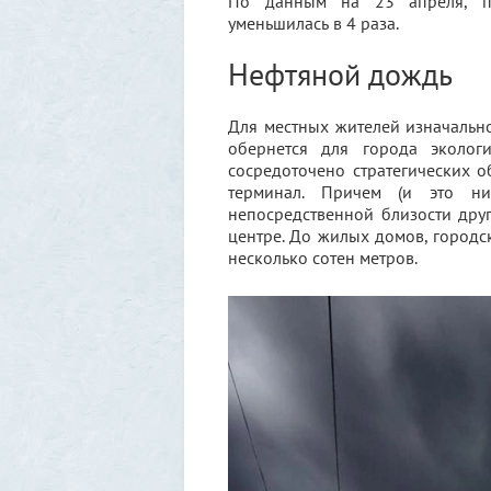
По данным на 23 апреля, п
уменьшилась в 4 раза.
Нефтяной дождь
Для местных жителей изначальн
обернется для города эколог
сосредоточено стратегических 
терминал. Причем (и это н
непосредственной близости друг 
центре. До жилых домов, городс
несколько сотен метров.