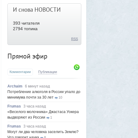
И снова НОВОСТИ
393
читателя
2794 топика
RSS
Прямой эфир
Комментарии
Публикации
Archaim
6 минут назад
Потребление алкоголя в России упало до
минимума почти за 30 лет
10
Frumas
3 часа назад
«Веселого молочника» Джастаса Уокера
выдворяют из России
1
Frumas
3 часа назад
Могут ли два человека заселить Землю?
Что говорит наука
8