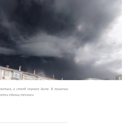
азаться, а столб черного дыма. В тушении
сятки единиц техники