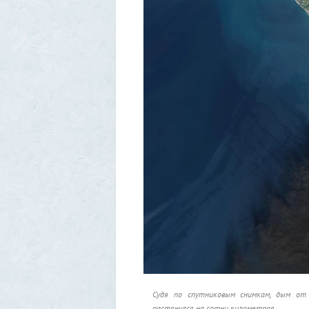
Судя по спутниковым снимкам, дым от 
растянулся на сотни километров