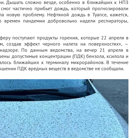
ари. Дышать сложно везде, особенно в ближайших к НПЗ
о смог частично прибьет дождь, который прогнозировали
ла новую проблему. Нефтяной дождь в Туапсе, кажется,
о времен пандемии добровольно надели респираторы,
сферу поступают продукты горения, которые 22 апреля в
м, создав эффект черного налета на поверхностях», —
надзоре. По данным ведомства, на вечер 21 апреля в
шены допустимые концентрации (ПДК) бензола, ксилола и
салось ближайших к терминалу микрорайонов. В течение
вышении ПДК вредных веществ в ведомстве не сообщали.