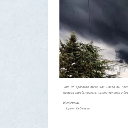
Это не грозовая туча, как могло бы пок
пожара задействованы сотни человек и де
Источник:
Ирина Себелева