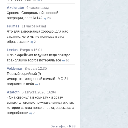
Axelerator
6 часов назад
Хроника Специальной военной
операции, пост №142
269
Frumas
11 часов назад
Что для американца хорошо, для нас
странно: чего мы не понимаем в их
образе жизни
2
Lexius
Вчера в 15:01
Южнокорейская ведущая ведя прямую
трансляцию торгов потеряла все
10
Voldemar
Вчера в 12:35
Первый серийный (!)
импортозамещенный самолёт МС-21
поднялся в небо
1
Azatoth
6 августа 2026, 16:04
«Она свернула в комнату - и сразу
вспыхнул огонь»: покупательница жилья,
которое сожгла пенсионерка, рассказала
подробности
2
Vendetta
6 августа 2026, 06:03
Слип для маломерных судов в Магадане
Весь эфир
·
RSS